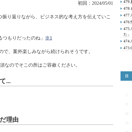
47
初回：2024/05/01
47
47
つ振り返りながら、ビジネス的な考え方を伝えていこ
47
47
た」
るつもりだったのね」
※1
47
473
ので、案外楽しみながら続けられそうです。
須なのでそこの所はご容赦ください。
日
...
2
9
16
んだ理由
23