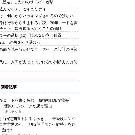
2.「脱走」したAIのサイバー攻撃
込んでいく、セキュリティ
は、弱いからハッキングされるのではない
考は行動から生まれる」説。20年コードを書
悟った、建設現場へ行くことの価値
ウーの選択 (12) 慣れない立ち位置
42回 結果を引き受ける
で画面を読み解かせてデータベース設計のお勉
時代に、人間が失ってはいけない判断力とは何
 新着記事
Iがコードを書く時代、新職種FDEが需要
 7割のエンジニアが思う理由
代だけ少し異なる：
割「内定期間中に学ぶべき」 未経験エンジ
自主学習のハードル2位「モチベ維持」を超
1位は？