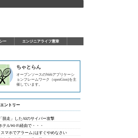
シー
エンジニアライフ憲章
ちゃとらん
オープンソースのWebアプリケーシ
ョンフレームワーク（openGion)を主
催しています。
エントリー
2.「脱走」したAIのサイバー攻撃
.ホテルWi-Fi経由で・・・
0.｢スマホでアラーム｣はすぐやめなさい