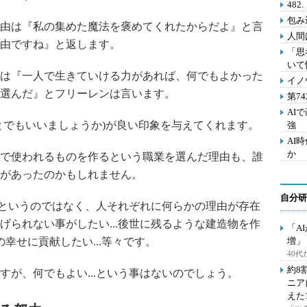
48
包み
由は『私の集めた魔法を褒めてくれたからだよ』と言
人間
由ですね』と返します。
「思
いて
は『一人で生きていける力があれば、何でもよかった
イノ
選んだ』とフリーレンは言います。
第7
AI
でもいいましょうか)が良い印象を与えてくれます。
強
AI
か
で使われるものを作るという職業を選んだ理由も、誰
があったのかもしれません。
自分研
.というのではなく、人それぞれに何らかの理由が存在
げられない事がしたい...後世に残るような建造物を作
「A
かの幸せに貢献したい...等々です。
増」
40
約8
が、何でもよい...という事はないのでしょう。
ニア
えた