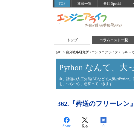
TOP
連載一覧
＠IT Special
トップ
コラムニスト一覧
@IT
>
自分戦略研究所
>
エンジニアライフ
>
Pyth
Python なんて、
今、話題の人工知能(AI)などで人気のPyth
を、つらつら、愚痴っていきます
362.『葬送のフリーレン
Share
0
見る