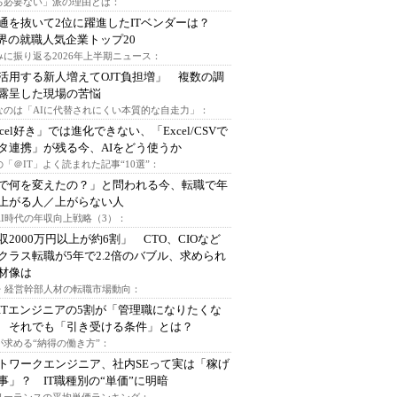
る必要ない」派の理由とは：
通を抜いて2位に躍進したITベンダーは？
業界の就職人気企業トップ20
みに振り返る2026年上半期ニュース：
I活用する新人増えてOJT負担増」 複数の調
露呈した現場の苦悩
なのは「AIに代替されにくい本質的な自走力」：
xcel好き」では進化できない、「Excel/CSVで
タ連携」が残る今、AIをどう使うか
「＠IT」よく読まれた記事“10選”：
Iで何を変えたの？」と問われる今、転職で年
上がる人／上がらない人
AI時代の年収向上戦略（3）：
収2000万円以上が約6割」 CTO、CIOなど
クラス転職が5年で2.2倍のバブル、求められ
材像は
O・経営幹部人材の転職市場動向：
ITエンジニアの5割が「管理職になりたくな
 それでも「引き受ける条件」とは？
が求める“納得の働き方”：
トワークエンジニア、社内SEって実は「稼げ
事」？ IT職種別の“単価”に明暗