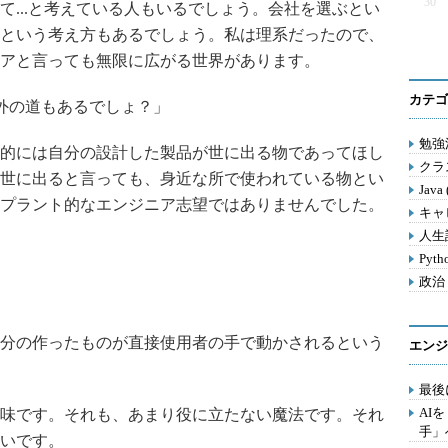
30
...と考えている人もいるでしょう。会社を選ぶとい
という考え方もあるでしょう。私は理系だったので、
アと言っても無限に広がる世界があります。
カテゴ
外の道もあるでしょ？」
勉強法
的には自分の設計した製品が世に出る物であってほし
クラス
世に出ると言っても、身近な所で使われている物とい
Java
プラント的なエンジニア志望ではありませんでした。
キャ
人生訓
Pyth
政治 
分の作ったものが直接使用者の手で動かされるという
エンジ
最後
AI
味です。それも、あまり役に立たない魔法です。それ
手」
いです。