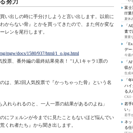
する努力
「や
富士
IT
買い出しの時に手分けしようと言い出します。以前に
夏休
わからない骨』とかを買ってきたので、また何か変な
「A
査で
ーレンを尾行します。
重要
「E
デー
/img/mgw/docs/1580/937/html/1_o.jpg.html
今週の
票、番外編の最終結果発表！ "1人1キャラ1票の
「A
収が
生成
「年
のは、第2回人気投票で『かっちゃった骨』という名
ハイ
る人
CX
も入れられるのと、一人一票の結果があるのよね」
若手
い」
若手
のにフェルンが今までに見たこともないほど悩んでい
ネッ
荒くれ者たち』から聞き出します。
る仕