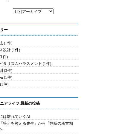
31
リー
 (1件)
設計 (1件)
 (1件)
ピタリズムハラスメント (1件)
 (3件)
on (1件)
(1件)
ニアライフ 最新の投稿
には離れていくAI
を「答えを教える先生」から「判断の稽古相
へ