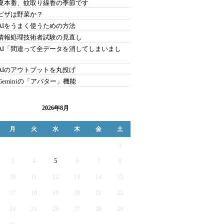
9.夏本番、蚊取り線香の季節です
8.ピザは野菜か？
7.AIをうまく使うための方法
6.情報処理技術者試験の見直し
5.AI「間違って全データを消してしまいまし
4.AIのアウトプットを丸投げ
.Geminiの「アバター」機能
2026年8月
月
火
水
木
金
土
1
3
4
5
6
7
8
10
11
12
13
14
15
17
18
19
20
21
22
24
25
26
27
28
29