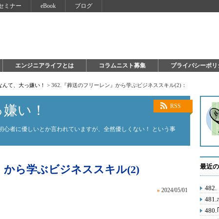
セミナー
eBook
ブログ
エンジニアライフとは
コラムニスト募集
プライバシーポリ
on なんて、大っ嫌い！
>
362.『葬送のフリーレン』から学ぶビジネススキル(2)：
大っ嫌い！
RSS
on。初心者に優しいとか言われていますが、全然優しくない！ という事
最近の
』から学ぶビジネススキル(2)
48
»
2024/05/01
481
48