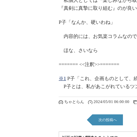
私個人としては『楽しみながら取
『真剣に真摯に取り組む』のが良い
P子「なんか、硬いわね」
内容的には、お気楽コラムなので
ほな、さいなら
======= <<注釈>>=======
※1
P子「これ、企画ものとして、
P子とは、私があこがれているツンデ
ちゃとらん
2024/05/01 06:00:00
次の投稿へ