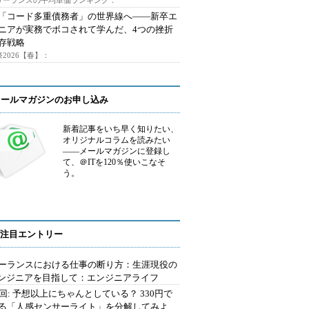
フリーランスの平均単価ランキング：
で「コード多重債務者」の世界線へ――新卒エ
ニアが実務でボコされて学んだ、4つの挫折
存戦略
2026【春】：
メールマガジンのお申し込み
新着記事をいち早く知りたい、
オリジナルコラムを読みたい
――メールマガジンに登録し
て、＠ITを120％使いこなそ
う。
注目エントリー
ーランスにおける仕事の断り方：生涯現役の
エンジニアを目指して：エンジニアライフ
2回: 予想以上にちゃんとしている？ 330円で
る「人感センサーライト」を分解してみよ