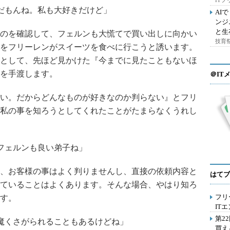
IT
だもんね。私も大好きだけど」
AI
ンジ
と生
のを確認して、フェルンも大慌てで買い出しに向かい
技育祭
をフリーレンがスイーツを食べに行こうと誘います。
として、先ほど見かけた『今までに見たこともないほ
を手渡します。
＠IT
い。だからどんなものが好きなのか判らない』とフリ
私の事を知ろうとしてくれたことがたまらなくうれし
フェルンも良い弟子ね」
、お客様の事はよく判りませんし、直接の依頼内容と
はてブ
ていることはよくあります。そんな場合、やはり知ろ
フリ
す。
IT
第2
魔くさがられることもあるけどね」
買え