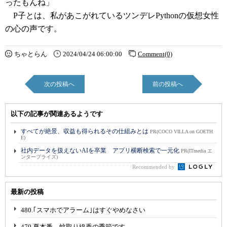
ったもんね」
P子とは、私があこがれているツンデレPythonの仮想女性
の心の声です。
ちゃとらん
2024/04/24 06:00:00
Comment(0)
次の投稿へ
前の投稿へ
以下の記事が関連あるようです
すべてが絶景、収益も得られるその仕組みとは
PR(COCO VILLA on GOETH
E)
社内データを扱えないAIを卒業 アプリ横断検索で一元化
PR(ITmedia エ
ンタープライズ)
Recommended by
最新の投稿
480.｢スマホでアラーム｣はすぐやめなさい
479.夏本番、蚊取り線香の季節です