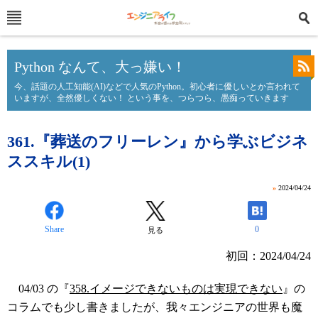
Python なんて、大っ嫌い！
今、話題の人工知能(AI)などで人気のPython。初心者に優しいとか言われて
いますが、全然優しくない！ という事を、つらつら、愚痴っていきます
361.『葬送のフリーレン』から学ぶビジネ
ススキル(1)
»
2024/04/24
Share
0
見る
初回：2024/04/24
04/03 の『
358.イメージできないものは実現できない
』の
コラムでも少し書きましたが、我々エンジニアの世界も魔