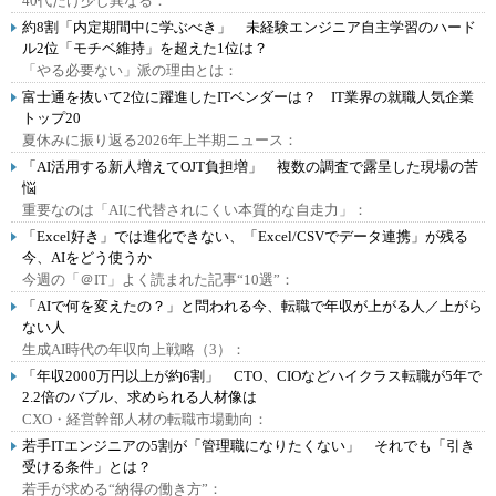
40代だけ少し異なる：
約8割「内定期間中に学ぶべき」 未経験エンジニア自主学習のハード
ル2位「モチベ維持」を超えた1位は？
「やる必要ない」派の理由とは：
富士通を抜いて2位に躍進したITベンダーは？ IT業界の就職人気企業
トップ20
夏休みに振り返る2026年上半期ニュース：
「AI活用する新人増えてOJT負担増」 複数の調査で露呈した現場の苦
悩
重要なのは「AIに代替されにくい本質的な自走力」：
「Excel好き」では進化できない、「Excel/CSVでデータ連携」が残る
今、AIをどう使うか
今週の「＠IT」よく読まれた記事“10選”：
「AIで何を変えたの？」と問われる今、転職で年収が上がる人／上がら
ない人
生成AI時代の年収向上戦略（3）：
「年収2000万円以上が約6割」 CTO、CIOなどハイクラス転職が5年で
2.2倍のバブル、求められる人材像は
CXO・経営幹部人材の転職市場動向：
若手ITエンジニアの5割が「管理職になりたくない」 それでも「引き
受ける条件」とは？
若手が求める“納得の働き方”：