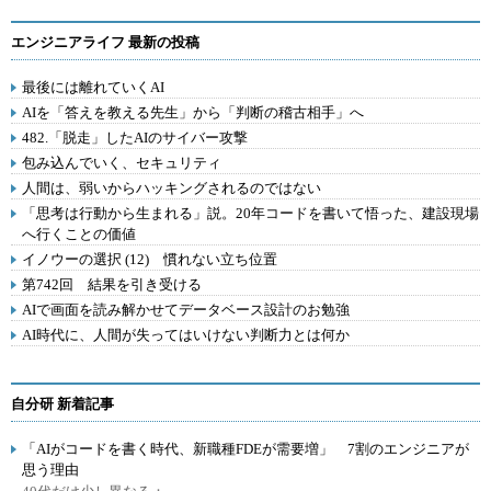
エンジニアライフ 最新の投稿
最後には離れていくAI
AIを「答えを教える先生」から「判断の稽古相手」へ
482.「脱走」したAIのサイバー攻撃
包み込んでいく、セキュリティ
人間は、弱いからハッキングされるのではない
「思考は行動から生まれる」説。20年コードを書いて悟った、建設現場
へ行くことの価値
イノウーの選択 (12) 慣れない立ち位置
第742回 結果を引き受ける
AIで画面を読み解かせてデータベース設計のお勉強
AI時代に、人間が失ってはいけない判断力とは何か
自分研 新着記事
「AIがコードを書く時代、新職種FDEが需要増」 7割のエンジニアが
思う理由