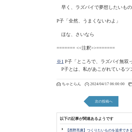
早く、ラズパイで夢想したいもの
P子「全然、うまくないわよ」
ほな、さいなら
======= <<注釈>>=======
※1
P子「ところで、ラズパイ無双
P子とは、私があこがれているツンデ
ちゃとらん
2024/04/17 06:00:00
次の投稿へ
以下の記事が関連あるようです
【西野亮廣】つくりたいものを追求でき