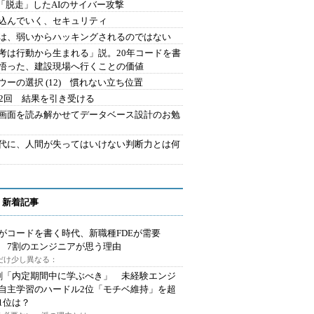
2.「脱走」したAIのサイバー攻撃
込んでいく、セキュリティ
は、弱いからハッキングされるのではない
考は行動から生まれる」説。20年コードを書
悟った、建設現場へ行くことの価値
ウーの選択 (12) 慣れない立ち位置
42回 結果を引き受ける
で画面を読み解かせてデータベース設計のお勉
時代に、人間が失ってはいけない判断力とは何
 新着記事
Iがコードを書く時代、新職種FDEが需要
 7割のエンジニアが思う理由
代だけ少し異なる：
割「内定期間中に学ぶべき」 未経験エンジ
自主学習のハードル2位「モチベ維持」を超
1位は？