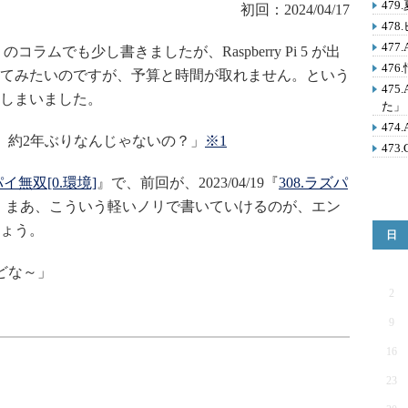
47
初回：2024/04/17
47
47
のコラムでも少し書きましたが、Raspberry Pi 5 が出
47
てみたいのですが、予算と時間が取れません。という
47
しまいました。
た」
47
、約2年ぶりなんじゃないの？」
※1
473
パイ無双[0.環境]
』で、前回が、2023/04/19『
308.ラズパ
。まあ、こういう軽いノリで書いていけるのが、エン
ょう。
日
どな～」
2
9
16
23