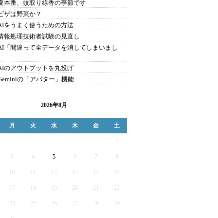
9.夏本番、蚊取り線香の季節です
8.ピザは野菜か？
7.AIをうまく使うための方法
6.情報処理技術者試験の見直し
5.AI「間違って全データを消してしまいまし
4.AIのアウトプットを丸投げ
.Geminiの「アバター」機能
2026年8月
月
火
水
木
金
土
1
3
4
5
6
7
8
10
11
12
13
14
15
17
18
19
20
21
22
24
25
26
27
28
29