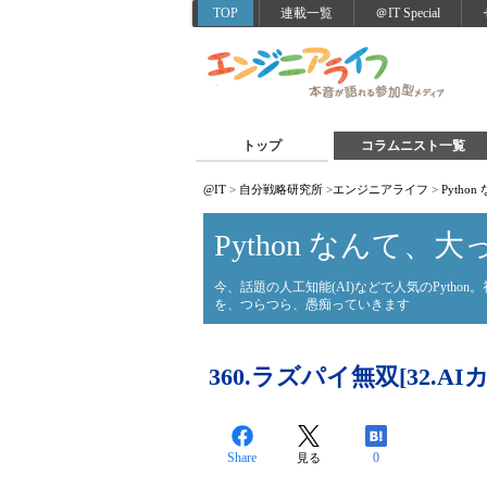
TOP
連載一覧
＠IT Special
トップ
コラムニスト一覧
@IT
>
自分戦略研究所
>
エンジニアライフ
>
Pyth
Python なんて、
今、話題の人工知能(AI)などで人気のPyth
を、つらつら、愚痴っていきます
360.ラズパイ無双[32.A
Share
0
見る