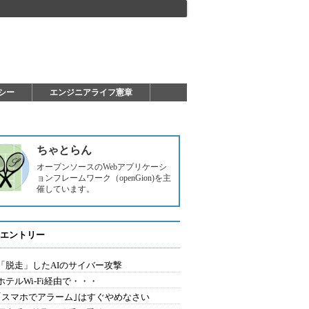
シー
エンジニアライフ憲章
ちゃとらん
オープンソースのWebアプリケーシ
ョンフレームワーク（openGion)を主
催しています。
エントリー
2.「脱走」したAIのサイバー攻撃
.ホテルWi-Fi経由で・・・
0.｢スマホでアラーム｣はすぐやめなさい