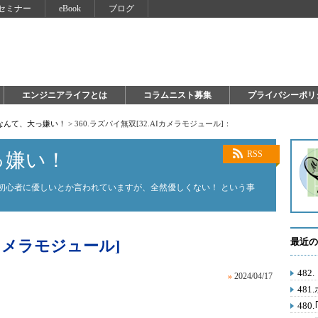
セミナー
eBook
ブログ
エンジニアライフとは
コラムニスト募集
プライバシーポリ
on なんて、大っ嫌い！
>
360.ラズパイ無双[32.AIカメラモジュール]：
大っ嫌い！
RSS
on。初心者に優しいとか言われていますが、全然優しくない！ という事
最近の
Iカメラモジュール]
48
»
2024/04/17
481
48