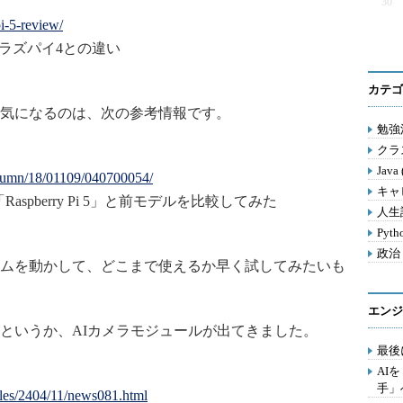
30
pi-5-review/
ー、ラズパイ4との違い
カテゴ
気になるのは、次の参考情報です。
勉強法
クラス
Java
column/18/01109/040700054/
キャ
pberry Pi 5」と前モデルを比較してみた
人生訓
Pyth
政治 
ムを動かして、どこまで使えるか早く試してみたいも
エンジ
というか、AIカメラモジュールが出てきました。
最後
AI
手」
ticles/2404/11/news081.html