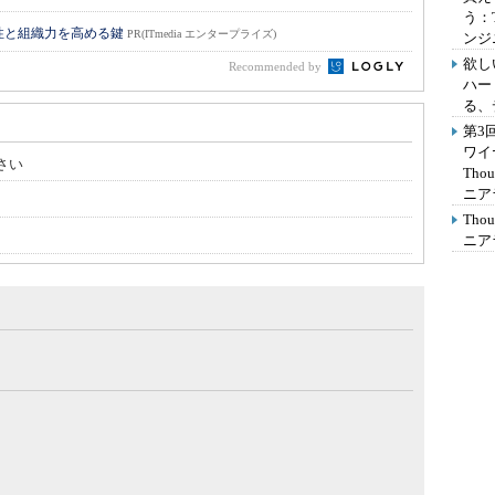
う：
性と組織力を高める鍵
PR(ITmedia エンタープライズ)
ンジ
欲し
Recommended by
ハー
る、
第3
ワイ
さい
Th
ニア
Th
ニア