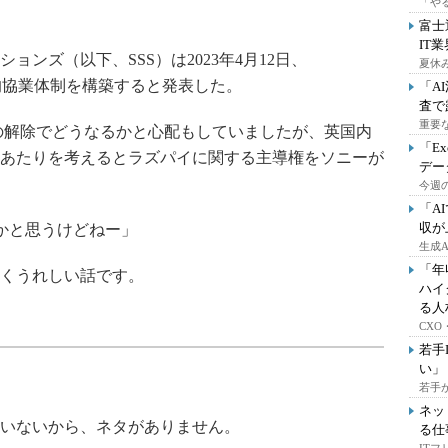
「や
富士
IT
ズ（以下、SSS）は2023年4月12日、
夏休
戦略的協業体制を構築すると発表した。
「A
査で
重要
の解除でどうなるかと心配もしていましたが、英国内
「E
あたりを考えるとラズパイに関する主導権をソニーが
デー
今週の
「A
収が
かと思うけどねー」
生成
「年
くうれしい話です。
ハイ
る人
CX
若手
い」
若手
ネッ
いないから、ネタがありません。
る仕