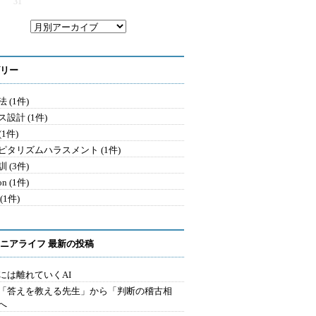
31
リー
 (1件)
設計 (1件)
 (1件)
ピタリズムハラスメント (1件)
 (3件)
on (1件)
(1件)
ニアライフ 最新の投稿
には離れていくAI
を「答えを教える先生」から「判断の稽古相
へ