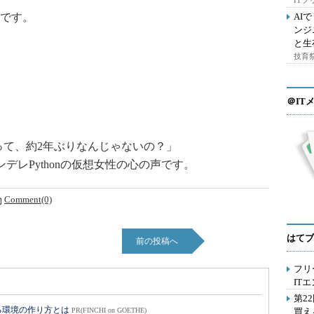
IT
です。
AI
ンジ
と生
技育祭
＠IT
って、約2年ぶりなんじゃないの？」
レPythonの仮想女性の心の声です。
Comment(0)
はてブ
前の投稿へ
フリ
IT
第2
る環境の作り方とは
PR(FINCHI on GOETHE)
買え