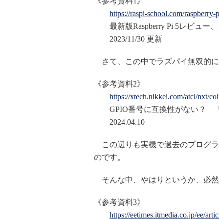
《参考資料1》
https://raspi-school.com/raspberry-
最新版Raspberry Pi 5レビュ
2023/11/30 更新
さて、この中でラズパイ無双的に
《参考資料2》
https://xtech.nikkei.com/atcl/nxt/
GPIO番号に互換性がない？ 「Ras
2024.04.10
この辺りも実機で過去のプログラ
のです。
そんな中、やはりというか、必然
《参考資料3》
https://eetimes.itmedia.co.jp/ee/ar