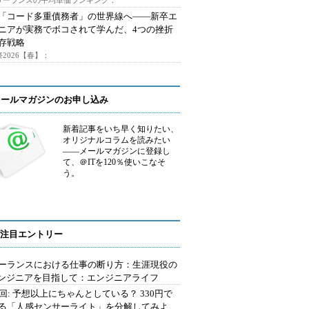
フリーランスの平均単価ランキング：
で「コード多重債務者」の世界線へ――新卒エ
ニアが実務でボコされて学んだ、4つの挫折
存戦略
2026【春】：
メールマガジンのお申し込み
新着記事をいち早く知りたい、
オリジナルコラムを読みたい
――メールマガジンに登録し
て、＠ITを120％使いこなそ
う。
注目エントリー
ーランスにおける仕事の断り方：生涯現役の
エンジニアを目指して：エンジニアライフ
2回: 予想以上にちゃんとしている？ 330円で
る「人感センサーライト」を分解してみよ