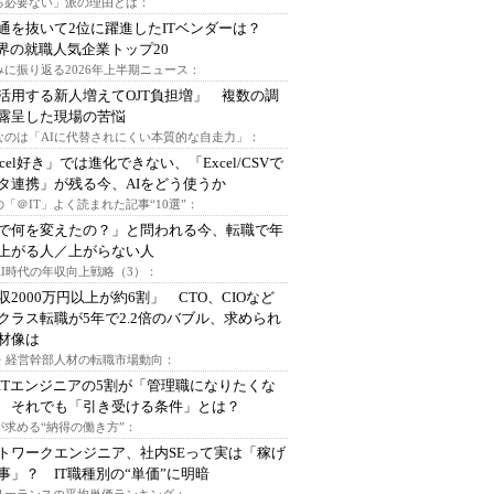
る必要ない」派の理由とは：
通を抜いて2位に躍進したITベンダーは？
業界の就職人気企業トップ20
みに振り返る2026年上半期ニュース：
I活用する新人増えてOJT負担増」 複数の調
露呈した現場の苦悩
なのは「AIに代替されにくい本質的な自走力」：
xcel好き」では進化できない、「Excel/CSVで
タ連携」が残る今、AIをどう使うか
「＠IT」よく読まれた記事“10選”：
Iで何を変えたの？」と問われる今、転職で年
上がる人／上がらない人
AI時代の年収向上戦略（3）：
収2000万円以上が約6割」 CTO、CIOなど
クラス転職が5年で2.2倍のバブル、求められ
材像は
O・経営幹部人材の転職市場動向：
ITエンジニアの5割が「管理職になりたくな
 それでも「引き受ける条件」とは？
が求める“納得の働き方”：
トワークエンジニア、社内SEって実は「稼げ
事」？ IT職種別の“単価”に明暗