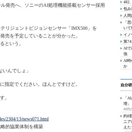
48
モジュール発売へ、ソニーのAI処理機能搭載センサー採用
包み
人間
「思
インテリジェントビジョンセンサー「IMX500」を
いて
イノ
発売を予定していることが分かった。
第7
るという。
AI
強
AI
か
ないんでしょ」
に指定でください。ほんとですけど。
自分研
す。
「A
増」
40
約8
ticles/2304/13/news071.html
ニア
、戦略的協業体制を構築
えた