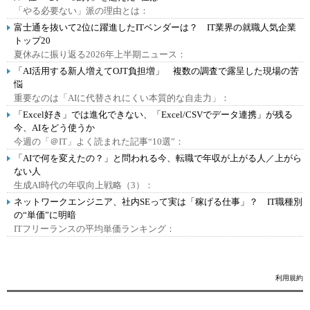
「やる必要ない」派の理由とは：
富士通を抜いて2位に躍進したITベンダーは？ IT業界の就職人気企業
トップ20
夏休みに振り返る2026年上半期ニュース：
「AI活用する新人増えてOJT負担増」 複数の調査で露呈した現場の苦
悩
重要なのは「AIに代替されにくい本質的な自走力」：
「Excel好き」では進化できない、「Excel/CSVでデータ連携」が残る
今、AIをどう使うか
今週の「＠IT」よく読まれた記事“10選”：
「AIで何を変えたの？」と問われる今、転職で年収が上がる人／上がら
ない人
生成AI時代の年収向上戦略（3）：
ネットワークエンジニア、社内SEって実は「稼げる仕事」？ IT職種別
の“単価”に明暗
ITフリーランスの平均単価ランキング：
利用規約