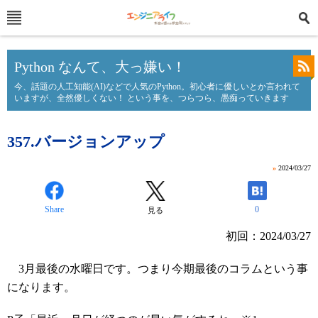
Python なんて、大っ嫌い！
今、話題の人工知能(AI)などで人気のPython。初心者に優しいとか言われて
いますが、全然優しくない！ という事を、つらつら、愚痴っていきます
357.バージョンアップ
»
2024/03/27
Share
0
見る
初回：2024/03/27
3月最後の水曜日です。つまり今期最後のコラムという事
になります。