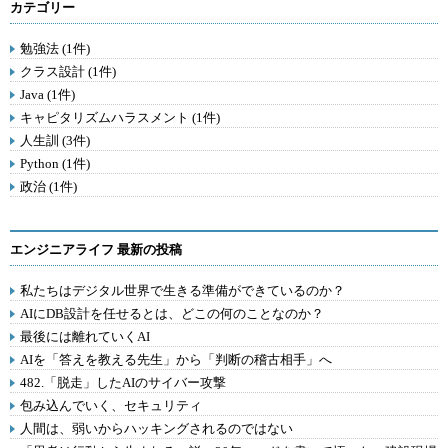
カテゴリー
勉強法 (1件)
クラス設計 (1件)
Java (1件)
キャピタリズムハラスメント (1件)
人生訓 (3件)
Python (1件)
政治 (1件)
エンジニアライフ 最新の投稿
私たちはデジタル世界で生きる準備ができているのか？
AIにDB設計を任せるとは、どこの何のことなのか？
最後には離れていくAI
AIを「答えを教える先生」から「判断の稽古相手」へ
482.「脱走」したAIのサイバー攻撃
包み込んでいく、セキュリティ
人間は、弱いからハッキングされるのではない