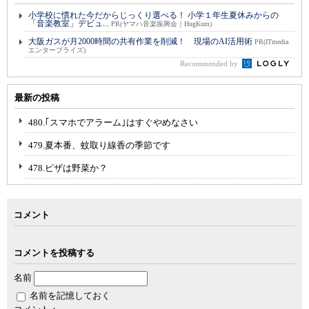
小学校に慣れた今だからじっくり選べる！ 小学１年生夏休みからの
「音楽教室」デビュ...
PR(ヤマハ音楽振興会｜HugKum)
大阪ガスが月2000時間の共有作業を削減！ 現場のAI活用術
PR(ITmedia
エンタープライズ)
Recommended by
最新の投稿
480.｢スマホでアラーム｣はすぐやめなさい
479.夏本番、蚊取り線香の季節です
478.ピザは野菜か？
コメント
コメントを投稿する
名前
名前を記憶しておく