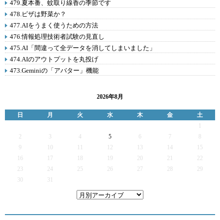
479.夏本番、蚊取り線香の季節です
478.ピザは野菜か？
477.AIをうまく使うための方法
476.情報処理技術者試験の見直し
475.AI「間違って全データを消してしまいました」
474.AIのアウトプットを丸投げ
473.Geminiの「アバター」機能
2026年8月
日
月
火
水
木
金
土
1
2
3
4
5
6
7
8
9
10
11
12
13
14
15
16
17
18
19
20
21
22
23
24
25
26
27
28
29
30
31