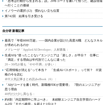
「思考は行動から生まれる」説。20年コードを書いて悟った、建設現場
へ行くことの価値
イノウーの選択 (12) 慣れない立ち位置
第742回 結果を引き受ける
自分研 新着記事
最高で「年収6000万超」――国内企業が設けた高度AI職 どんなスキル
が求められるのか
メドレーが「Applied AI Developer」人材募集：
生成AIを“使ったことない”エンジニアは「楽しさ」が半分？ 仕事に
「満足」する理由は年代別でこんなに違った
20～30代が最も「やや不満」が多い：
“応用情報が消える”って本当？ 「生成AIパスポート」って何？ IT資
格の今を読む
＠IT人気記事まとめ読みeBook（6）：
「AIがコードを書く時代、新職種FDEが需要増」 7割のエンジニアが
思う理由
40代だけ少し異なる：
約8割「内定期間中に学ぶべき」 未経験エンジニア自主学習のハード
ル2位「モチベ維持」を超えた1位は？