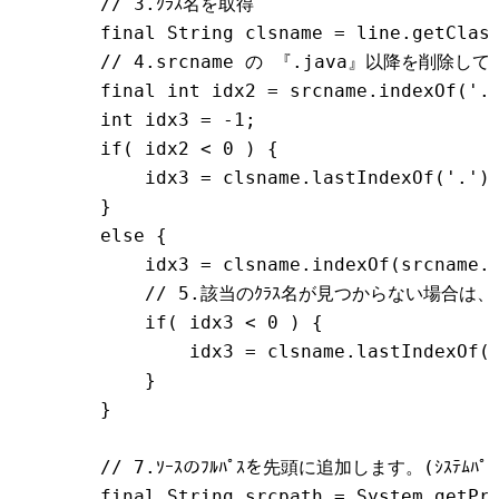
        // 3.ｸﾗｽ名を取得

        final String clsname = line.getClass
        // 4.srcname の 『.java』以降を削除し
        final int idx2 = srcname.indexOf('.'
        int idx3 = -1;

        if( idx2 < 0 ) {

            idx3 = clsname.lastIndexOf('.');
        }

        else {

            idx3 = clsname.indexOf(srcname.s
            // 5.該当のｸﾗｽ名が見つからない場合は
            if( idx3 < 0 ) {

                idx3 = clsname.lastIndexOf('
            }

        }

        // 7.ｿｰｽのﾌﾙﾊﾟｽを先頭に追加します。(ｼｽﾃﾑﾊﾟﾗ
        final String srcpath = System.getPro