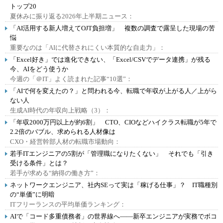
トップ20
夏休みに振り返る2026年上半期ニュース：
「AI活用する新人増えてOJT負担増」 複数の調査で露呈した現場の苦
悩
重要なのは「AIに代替されにくい本質的な自走力」：
「Excel好き」では進化できない、「Excel/CSVでデータ連携」が残る
今、AIをどう使うか
今週の「＠IT」よく読まれた記事“10選”：
「AIで何を変えたの？」と問われる今、転職で年収が上がる人／上がら
ない人
生成AI時代の年収向上戦略（3）：
「年収2000万円以上が約6割」 CTO、CIOなどハイクラス転職が5年で
2.2倍のバブル、求められる人材像は
CXO・経営幹部人材の転職市場動向：
若手ITエンジニアの5割が「管理職になりたくない」 それでも「引き
受ける条件」とは？
若手が求める“納得の働き方”：
ネットワークエンジニア、社内SEって実は「稼げる仕事」？ IT職種別
の“単価”に明暗
ITフリーランスの平均単価ランキング：
AIで「コード多重債務者」の世界線へ――新卒エンジニアが実務でボコ