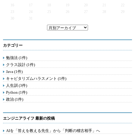
16
17
18
19
20
21
22
23
24
25
26
27
28
29
30
31
カテゴリー
勉強法 (1件)
クラス設計 (1件)
Java (1件)
キャピタリズムハラスメント (1件)
人生訓 (3件)
Python (1件)
政治 (1件)
エンジニアライフ 最新の投稿
AIを「答えを教える先生」から「判断の稽古相手」へ