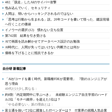
482.「脱走」したAIのサイバー攻撃
包み込んでいく、セキュリティ
人間は、弱いからハッキングされるのではない
「思考は行動から生まれる」説。20年コードを書いて悟った、建設現場
へ行くことの価値
イノウーの選択 (12) 慣れない立ち位置
第742回 結果を引き受ける
AIで画面を読み解かせてデータベース設計のお勉強
AI時代に、人間が失ってはいけない判断力とは何か
価格を下げることに抵抗できるか
自分研 新着記事
「AIがコードを書く時代、新職種FDEが需要増」 7割のエンジニアが
思う理由
40代だけ少し異なる：
約8割「内定期間中に学ぶべき」 未経験エンジニア自主学習のハード
ル2位「モチベ維持」を超えた1位は？
「やる必要ない」派の理由とは：
富士通を抜いて2位に躍進したITベンダーは？ IT業界の就職人気企業