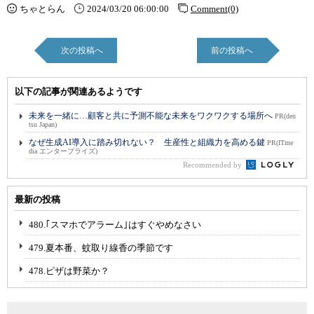
ちゃとらん
2024/03/20 06:00:00
Comment(0)
次の投稿へ
前の投稿へ
以下の記事が関連あるようです
未来を一緒に…顧客と共に予測不能な未来をワクワクする場所へ
PR(den
tsu Japan)
なぜ生成AI導入に踏み切れない？ 生産性と組織力を高める鍵
PR(ITme
dia エンタープライズ)
Recommended by
最新の投稿
480.｢スマホでアラーム｣はすぐやめなさい
479.夏本番、蚊取り線香の季節です
478.ピザは野菜か？