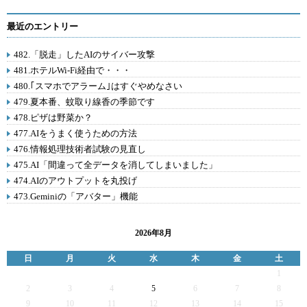
最近のエントリー
482.「脱走」したAIのサイバー攻撃
481.ホテルWi-Fi経由で・・・
480.｢スマホでアラーム｣はすぐやめなさい
479.夏本番、蚊取り線香の季節です
478.ピザは野菜か？
477.AIをうまく使うための方法
476.情報処理技術者試験の見直し
475.AI「間違って全データを消してしまいました」
474.AIのアウトプットを丸投げ
473.Geminiの「アバター」機能
2026年8月
日
月
火
水
木
金
土
1
2
3
4
5
6
7
8
9
10
11
12
13
14
15