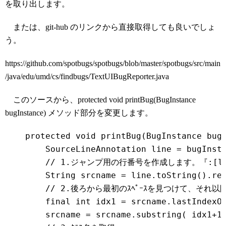
を取り出します。
または、git-hub のリンクから直接取得しても良いでしょ
う。
https://github.com/spotbugs/spotbugs/blob/master/spotbugs/src/main
/java/edu/umd/cs/findbugs/TextUIBugReporter.java
このソースから、protected void printBug(BugInstance
bugInstance) メソッド部分を変更します。
    protected void printBug(BugInstance bugI
        SourceLineAnnotation line = bugInsta
        // 1.ジャンプ用の行番号を作成します。『:[lin
        String srcname = line.toString().rep
        // 2.後ろから最初のｽﾍﾟｰｽを見つけて、それ以
        final int idx1 = srcname.lastIndexOf
        srcname = srcname.substring( idx1+1 