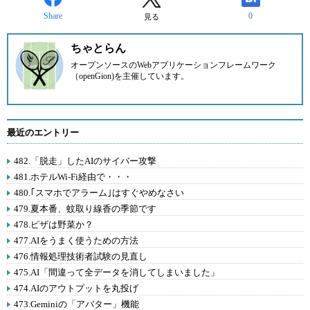
Share
0
見る
ちゃとらん
オープンソースのWebアプリケーションフレームワーク
（openGion)を主催しています。
最近のエントリー
482.「脱走」したAIのサイバー攻撃
481.ホテルWi-Fi経由で・・・
480.｢スマホでアラーム｣はすぐやめなさい
479.夏本番、蚊取り線香の季節です
478.ピザは野菜か？
477.AIをうまく使うための方法
476.情報処理技術者試験の見直し
475.AI「間違って全データを消してしまいました」
474.AIのアウトプットを丸投げ
473.Geminiの「アバター」機能