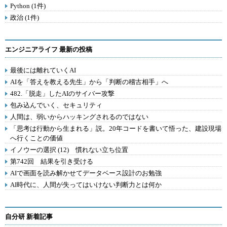
Python (1件)
政治 (1件)
エンジニアライフ 最新の投稿
最後には離れていくAI
AIを「答えを教える先生」から「判断の稽古相手」へ
482.「脱走」したAIのサイバー攻撃
包み込んでいく、セキュリティ
人間は、弱いからハッキングされるのではない
「思考は行動から生まれる」説。20年コードを書いて悟った、建設現場
へ行くことの価値
イノウーの選択 (12) 慣れない立ち位置
第742回 結果を引き受ける
AIで画面を読み解かせてデータベース設計のお勉強
AI時代に、人間が失ってはいけない判断力とは何か
自分研 新着記事