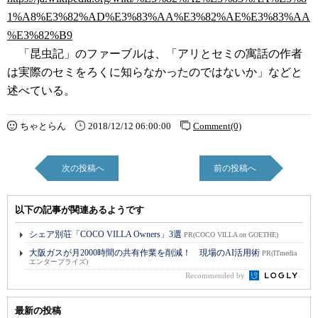
1%A8%E3%82%AD%E3%83%AA%E3%82%AE%E3%83%AA
%E3%82%B9
「昆虫記」のファーブルは、「アリとセミの寓話の作者
は実際のセミをろくに知らなかったのではないか」などと
述べている。
ちゃとらん
2018/12/12 06:00:00
Comment(0)
次の投稿へ
前の投稿へ
以下の記事が関連あるようです
シェア別荘「COCO VILLA Owners」3選
PR(COCO VILLA on GOETHE)
大阪ガスが月2000時間の共有作業を削減！ 現場のAI活用術
PR(ITmedia
エンタープライズ)
Recommended by
最新の投稿