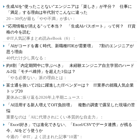
生成AIを“使ったことない”エンジニアは「楽しさ」が半分？ 仕事に
「満足」する理由は年代別でこんなに違った
20～30代が最も「やや不満」が多い：
“応用情報が消える”って本当？ 「生成AIパスポート」って何？ IT資
格の今を読む
＠IT人気記事まとめ読みeBook（6）：
「AIがコードを書く時代、新職種FDEが需要増」 7割のエンジニアが
思う理由
40代だけ少し異なる：
約8割「内定期間中に学ぶべき」 未経験エンジニア自主学習のハード
ル2位「モチベ維持」を超えた1位は？
「やる必要ない」派の理由とは：
富士通を抜いて2位に躍進したITベンダーは？ IT業界の就職人気企業
トップ20
夏休みに振り返る2026年上半期ニュース：
「AI活用する新人増えてOJT負担増」 複数の調査で露呈した現場の苦
悩
重要なのは「AIに代替されにくい本質的な自走力」：
「Excel好き」では進化できない、「Excel/CSVでデータ連携」が残る
今、AIをどう使うか
今週の「＠IT」よく読まれた記事“10選”：