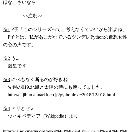
ほな、さいなら
======= <<注釈>>=======
※1
P子「このシリーズって、考えなくていいから楽よね」
P子とは、私があこがれているツンデレPythonの仮想女性
の心の声です。
※2
う...
図星です。
※3
にべもなく断るのが好きね
先週の019.北風と太陽の時にも使ってました。
http://el.jibun.atmarkit.co.jp/pythonlove/2018/12/018.html
※4
アリとセミ
ウィキペディア（Wikipedia）より
https://ja.wikipedia.org/wiki/%E3%82%A2%E3%83%AA%E3%8