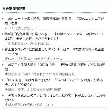
自分研 新着記事
「AIがコードを書く時代、新職種FDEが需要増」 7割のエンジニアが
思う理由
40代だけ少し異なる：
約8割「内定期間中に学ぶべき」 未経験エンジニア自主学習のハード
ル2位「モチベ維持」を超えた1位は？
「やる必要ない」派の理由とは：
富士通を抜いて2位に躍進したITベンダーは？ IT業界の就職人気企業
トップ20
夏休みに振り返る2026年上半期ニュース：
「AI活用する新人増えてOJT負担増」 複数の調査で露呈した現場の苦
悩
重要なのは「AIに代替されにくい本質的な自走力」：
「Excel好き」では進化できない、「Excel/CSVでデータ連携」が残る
今、AIをどう使うか
今週の「＠IT」よく読まれた記事“10選”：
「AIで何を変えたの？」と問われる今、転職で年収が上がる人／上がら
ない人
生成AI時代の年収向上戦略（3）：