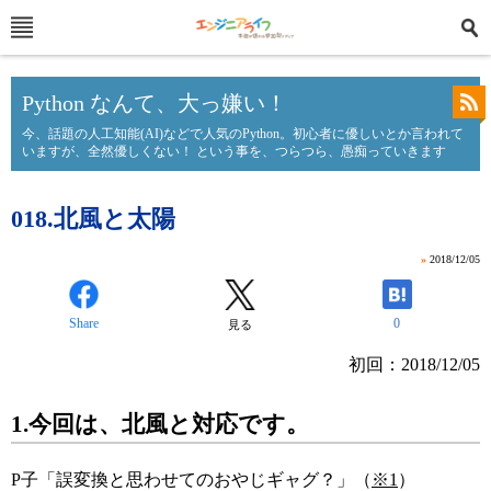
Python なんて、大っ嫌い！
今、話題の人工知能(AI)などで人気のPython。初心者に優しいとか言われて
いますが、全然優しくない！ という事を、つらつら、愚痴っていきます
018.北風と太陽
»
2018/12/05
Share
0
見る
初回：2018/12/05
1.今回は、北風と対応です。
P子「誤変換と思わせてのおやじギャグ？」（
※1
）