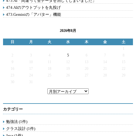
475.AI「間違って全データを消してしまいました」
474.AIのアウトプットを丸投げ
473.Geminiの「アバター」機能
2026年8月
日
月
火
水
木
金
土
1
2
3
4
5
6
7
8
9
10
11
12
13
14
15
16
17
18
19
20
21
22
23
24
25
26
27
28
29
30
31
カテゴリー
勉強法 (1件)
クラス設計 (1件)
Java (1件)