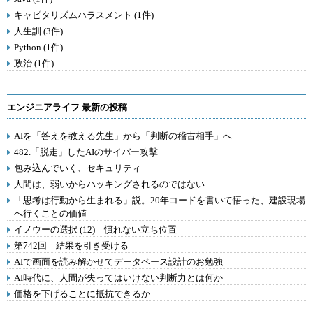
キャピタリズムハラスメント (1件)
人生訓 (3件)
Python (1件)
政治 (1件)
エンジニアライフ 最新の投稿
AIを「答えを教える先生」から「判断の稽古相手」へ
482.「脱走」したAIのサイバー攻撃
包み込んでいく、セキュリティ
人間は、弱いからハッキングされるのではない
「思考は行動から生まれる」説。20年コードを書いて悟った、建設現場
へ行くことの価値
イノウーの選択 (12) 慣れない立ち位置
第742回 結果を引き受ける
AIで画面を読み解かせてデータベース設計のお勉強
AI時代に、人間が失ってはいけない判断力とは何か
価格を下げることに抵抗できるか