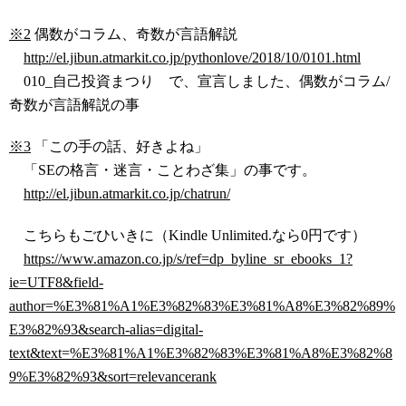
※2
偶数がコラム、奇数が言語解説
http://el.jibun.atmarkit.co.jp/pythonlove/2018/10/0101.html
010_自己投資まつり で、宣言しました、偶数がコラム/
奇数が言語解説の事
※3
「この手の話、好きよね」
「SEの格言・迷言・ことわざ集」の事です。
http://el.jibun.atmarkit.co.jp/chatrun/
こちらもごひいきに（Kindle Unlimited.なら0円です）
https://www.amazon.co.jp/s/ref=dp_byline_sr_ebooks_1?
ie=UTF8&field-
author=%E3%81%A1%E3%82%83%E3%81%A8%E3%82%89%
E3%82%93&search-alias=digital-
text&text=%E3%81%A1%E3%82%83%E3%81%A8%E3%82%8
9%E3%82%93&sort=relevancerank