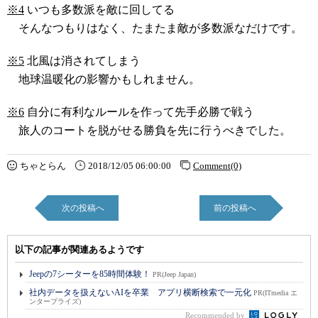
※4
いつも多数派を敵に回してる
そんなつもりはなく、たまたま敵が多数派なだけです。
※5
北風は消されてしまう
地球温暖化の影響かもしれません。
※6
自分に有利なルールを作って先手必勝で戦う
旅人のコートを脱がせる勝負を先に行うべきでした。
ちゃとらん
2018/12/05 06:00:00
Comment(0)
次の投稿へ
前の投稿へ
以下の記事が関連あるようです
Jeepの7シーターを85時間体験！
PR(Jeep Japan)
社内データを扱えないAIを卒業 アプリ横断検索で一元化
PR(ITmedia エ
ンタープライズ)
Recommended by