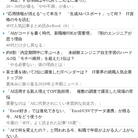
「満足」する理由は年代別でこんなに違った
20～30代が最も「やや不満」が多い：
“応用情報が消える”って本当？ 「生成AIパスポート」って何？ IT資
格の今を読む
＠IT人気記事まとめ読みeBook（6）：
「AIがコードを書く時代、新職種FDEが需要増」 7割のエンジニアが
思う理由
40代だけ少し異なる：
約8割「内定期間中に学ぶべき」 未経験エンジニア自主学習のハード
ル2位「モチベ維持」を超えた1位は？
「やる必要ない」派の理由とは：
富士通を抜いて2位に躍進したITベンダーは？ IT業界の就職人気企業
トップ20
夏休みに振り返る2026年上半期ニュース：
「AI活用する新人増えてOJT負担増」 複数の調査で露呈した現場の苦
悩
重要なのは「AIに代替されにくい本質的な自走力」：
「Excel好き」では進化できない、「Excel/CSVでデータ連携」が残る
今、AIをどう使うか
今週の「＠IT」よく読まれた記事“10選”：
「AIで何を変えたの？」と問われる今、転職で年収が上がる人／上がら
ない人