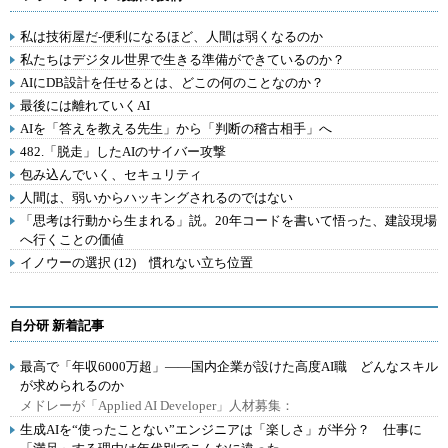
私は技術屋だ-便利になるほど、人間は弱くなるのか
私たちはデジタル世界で生きる準備ができているのか？
AIにDB設計を任せるとは、どこの何のことなのか？
最後には離れていくAI
AIを「答えを教える先生」から「判断の稽古相手」へ
482.「脱走」したAIのサイバー攻撃
包み込んでいく、セキュリティ
人間は、弱いからハッキングされるのではない
「思考は行動から生まれる」説。20年コードを書いて悟った、建設現場
へ行くことの価値
イノウーの選択 (12) 慣れない立ち位置
自分研 新着記事
最高で「年収6000万超」――国内企業が設けた高度AI職 どんなスキル
が求められるのか
メドレーが「Applied AI Developer」人材募集：
生成AIを“使ったことない”エンジニアは「楽しさ」が半分？ 仕事に