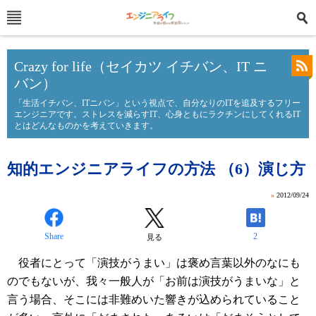
Crazy for life（セイカツ イチバン、IT ニ
バン）
「生活イチバン、ITニバン」という視点で、自分なりのITを追及するフリー
エンジニアです。ストレスを減らすIT、心身ともにラクチンにしてくれるIT
とはどんなものかを考えていきます。
知的エンジニアライフの方法 （6）演じ方
»
2012/09/24
Share
2
見る
役者にとって「演技がうまい」は褒め言葉以外のなにも
のでもないが、我々一般人が「お前は演技がうまいな」と
言う場合、そこには非難めいた響きが込められていること