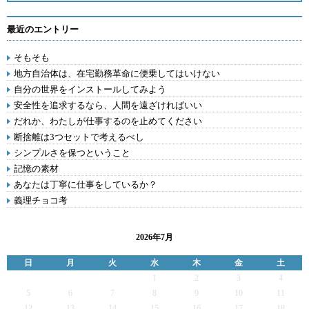
最近のエントリー
そもそも
地方自治体は、在宅勤務革命に便乗してはいけない
自分の世界をインストールしてみよう
安全性を追求するなら、人間を遠ざければいい
だれか、わたしが仕事するのを止めてください
断捨離は3つセットで考えるべし
シンプルさを保つということ
記憶の素材
あなたは丁寧に仕事をしているか？
義理チョコ考
2026年7月
日
月
火
水
木
金
土
1
2
3
4
5
6
7
8
9
10
11
12
13
14
15
16
17
18