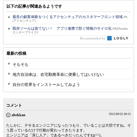
以下の記事が関連あるようです
最良の顧客体験をつくるアクセンチュアのカスタマーフロント領域
PR
(アクセンチュア)
既存ツールは捨てない！ アプリ連携で防ぐ情報のサイロ化
PR(ITmedia
エンタープライズ)
Recommended by
最新の投稿
そもそも
地方自治体は、在宅勤務革命に便乗してはいけない
自分の世界をインストールしてみよう
コメント
2012/09/25 00:51
abekkan
たしかに、デキるエンジニアになったつもり、でいることは大切ですね。そ
う思っているだけで行動が変わってきたります。
エンジニアは「演じ人ア」であるべきだったんですね(^^)。