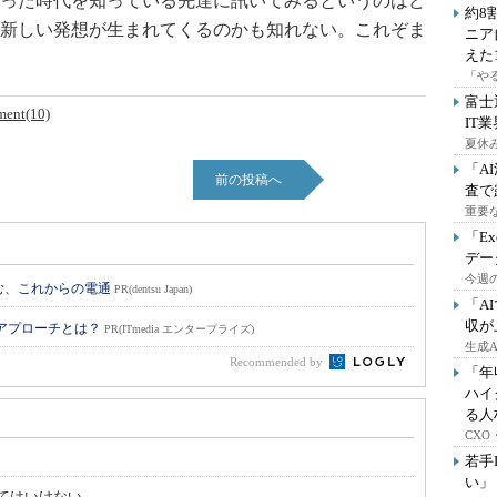
った時代を知っている先達に訊いてみるというのはど
約8
新しい発想が生まれてくるのかも知れない。
これぞま
ニア
えた
「や
富士
ent(10)
IT
夏休
「A
前の投稿へ
査で
重要
「E
デー
今週の
挑む、これからの電通
PR(dentsu Japan)
「A
収が
のアプローチとは？
PR(ITmedia エンタープライズ)
生成
Recommended by
「年
ハイ
る人
CX
若手
い」
てはいけない