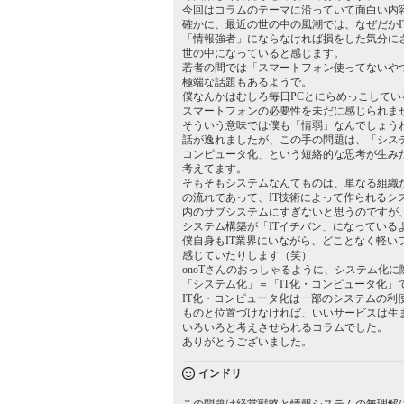
今回はコラムのテーマに沿っていて面白い内
確かに、最近の世の中の風潮では、なぜだかI
「情報強者」にならなければ損をした気分に
世の中になっていると感じます。
若者の間では「スマートフォン使ってないや
極端な話題もあるようで。
僕なんかはむしろ毎日PCとにらめっこしてい
スマートフォンの必要性を未だに感じられま
そういう意味では僕も「情弱」なんでしょう
話が逸れましたが、この手の問題は、「システ
コンピュータ化」という短絡的な思考が生み
考えてます。
そもそもシステムなんてものは、単なる組織
の流れであって、IT技術によって作られるシ
内のサブシステムにすぎないと思うのですが
システム構築が「ITイチバン」になっている
僕自身もIT業界にいながら、どことなく軽い
感じていたりします（笑）
onoTさんのおっしゃるように、システム化
「システム化」＝「IT化・コンピュータ化」
IT化・コンピュータ化は一部のシステムの利
ものと位置づけなければ、いいサービスは生
いろいろと考えさせられるコラムでした。
ありがとうございました。
インドリ