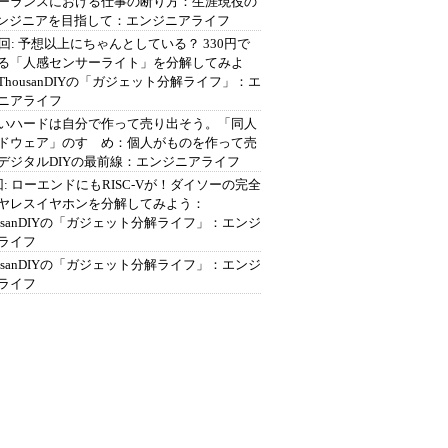
ーランスにおける仕事の断り方：生涯現役の
エンジニアを目指して：エンジニアライフ
2回: 予想以上にちゃんとしている？ 330円で
る「人感センサーライト」を分解してみよ
ThousanDIYの「ガジェット分解ライフ」：エ
ニアライフ
いハードは自分で作って売り出そう。「同人
ドウェア」のすゝめ：個人がものを作って売
デジタルDIYの最前線：エンジニアライフ
回: ローエンドにもRISC-Vが！ダイソーの完全
ヤレスイヤホンを分解してみよう：
ousanDIYの「ガジェット分解ライフ」：エンジ
ライフ
ousanDIYの「ガジェット分解ライフ」：エンジ
ライフ