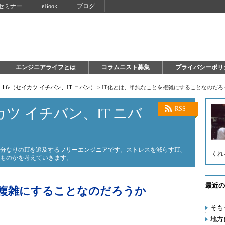
セミナー
eBook
ブログ
エンジニアライフとは
コラムニスト募集
プライバシーポリ
 for life（セイカツ イチバン、IT ニバン）
>
IT化とは、単純なことを複雑にすることなのだろ
（セイカツ イチバン、IT ニバ
RSS
分なりのITを追及するフリーエンジニアです。ストレスを減らすIT、
くれ
なものかを考えていきます。
最近の
を複雑にすることなのだろうか
そも
地方