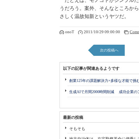
たとえば、モノゴトがシンプルだ
うだろう。案外、そんなところから
さしく温故知新というヤツだ。
onoT
2011/10/29 09:00:00
Comm
次の投稿へ
以下の記事が関連あるようです
創業125年の課題解決力×多様な才能で
生成AIで月間2000時間削減 成功企業
最新の投稿
そもそも
地方自治体は、在宅勤務革命に便乗し