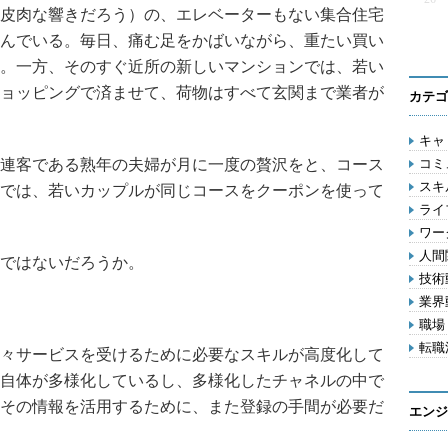
皮肉な響きだろう）の、エレベーターもない集合住宅
んでいる。毎日、痛む足をかばいながら、重たい買い
。一方、そのすぐ近所の新しいマンションでは、若い
ョッピングで済ませて、荷物はすべて玄関まで業者が
カテゴ
キャリ
連客である熟年の夫婦が月に一度の贅沢をと、コース
コミ
スキル
では、若いカップルが同じコースをクーポンを使って
ライフ
ワー
人間関
ではないだろうか。
技術動
業界動
職場 
転職活
々サービスを受けるために必要なスキルが高度化して
自体が多様化しているし、多様化したチャネルの中で
その情報を活用するために、また登録の手間が必要だ
エンジ