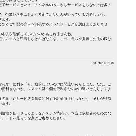
による問題だと思います。
電子サービスという一チャネルのみにかしサービスをしないのは多チ
罠で、企業システムをよく考えていない人がやっているのでしょう。
ぎます。
であるご年配の方々を無視するようなサービス形態はよくありませ
の本質を理解していないのかもしれませんね。
報システムと密着しなければならず、このコラムが提示した例の様な
2011/10/30 19:06
んが、便利さ「も」追求しているのは間違いありません。ただ、ご
の便利さなのか、システム発注側の便利さなのかの違いはありますよ
の向上がサービス提供者に対する評価向上につながり、それが利益
います。
便性を低下させるようなシステム構築が、本当に依頼者のためにな
す。コトバ足らずな点はご容赦ください。