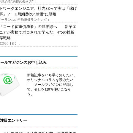
が求める“納得の働き方”：
トワークエンジニア、社内SEって実は「稼げ
事」？ IT職種別の“単価”に明暗
フリーランスの平均単価ランキング：
で「コード多重債務者」の世界線へ――新卒エ
ニアが実務でボコされて学んだ、4つの挫折
存戦略
2026【春】：
メールマガジンのお申し込み
新着記事をいち早く知りたい、
オリジナルコラムを読みたい
――メールマガジンに登録し
て、＠ITを120％使いこなそ
う。
注目エントリー