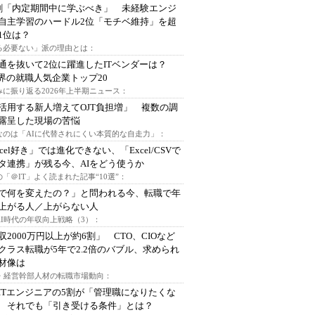
割「内定期間中に学ぶべき」 未経験エンジ
自主学習のハードル2位「モチベ維持」を超
1位は？
る必要ない」派の理由とは：
通を抜いて2位に躍進したITベンダーは？
業界の就職人気企業トップ20
みに振り返る2026年上半期ニュース：
I活用する新人増えてOJT負担増」 複数の調
露呈した現場の苦悩
なのは「AIに代替されにくい本質的な自走力」：
xcel好き」では進化できない、「Excel/CSVで
タ連携」が残る今、AIをどう使うか
「＠IT」よく読まれた記事“10選”：
Iで何を変えたの？」と問われる今、転職で年
上がる人／上がらない人
AI時代の年収向上戦略（3）：
収2000万円以上が約6割」 CTO、CIOなど
クラス転職が5年で2.2倍のバブル、求められ
材像は
O・経営幹部人材の転職市場動向：
ITエンジニアの5割が「管理職になりたくな
 それでも「引き受ける条件」とは？