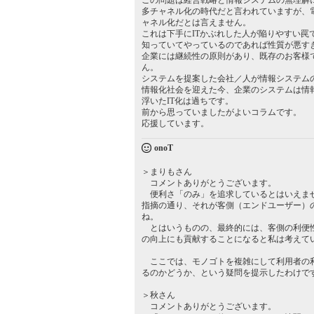
この問題は経営戦略と情報システムの無理解
多チャネル化の時代だと言われていますが、
ャネル化だとは言えません。
これは下手にITかぶれした人が陥りやすい
知っていてやっているのであれば性質が悪す
企業には継続性の原則があり、既存のお客様
ん。
システムを提案した会社／人が情報システム
情報化社会を迎えた今、企業のシステムは情
浮いたIT化は過ちです。
前から思っていましたがよいコラムです。
応援しています。
onoT
＞まりもさん
コメントありがとうございます。
便利さ「のみ」を追求しているとはいえませ
指摘の通り、それが客側（エンドユーザー）
ね。
とはいうものの、最終的には、客側の利便性
の向上にも貢献することになると私は考えて
ここでは、モノゴトを複雑にして利用者の利
るのかどうか、という疑問を提示したわけで
＞秋さん
コメントありがとうございます。