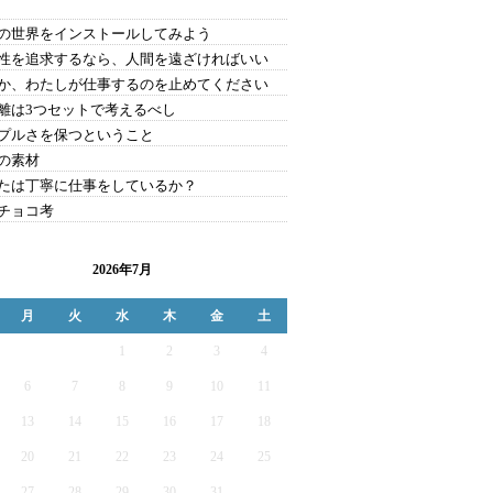
の世界をインストールしてみよう
性を追求するなら、人間を遠ざければいい
か、わたしが仕事するのを止めてください
離は3つセットで考えるべし
プルさを保つということ
の素材
たは丁寧に仕事をしているか？
チョコ考
2026年7月
月
火
水
木
金
土
1
2
3
4
6
7
8
9
10
11
13
14
15
16
17
18
20
21
22
23
24
25
27
28
29
30
31