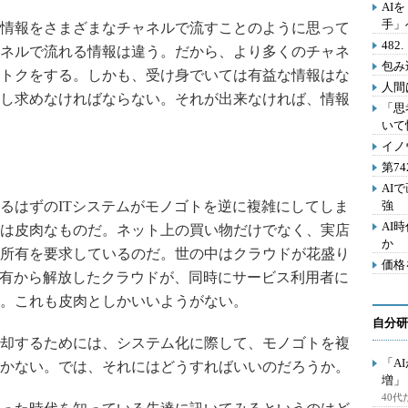
AI
手」
情報をさまざまなチャネルで流すことのように思って
48
ネルで流れる情報は違う。だから、より多くのチャネ
包み
トクをする。しかも、受け身でいては有益な情報はな
人間
し求めなければならない。それが出来なければ、情報
「思
いて
イノ
第7
AI
はずのITシステムがモノゴトを逆に複雑にしてしま
強
AI
は皮肉なものだ。ネット上の買い物だけでなく、実店
か
所有を要求しているのだ。世の中はクラウドが花盛り
価格
所有から解放したクラウドが、同時にサービス利用者に
。これも皮肉としかいいようがない。
自分研
却するためには、システム化に際して、モノゴトを複
「A
かない。では、それにはどうすればいいのだろうか。
増」
40