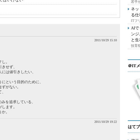
若手
ネッ
る仕
IT
AI
ンジ
と生
2011/10/29 15:10
技育祭
、
すし。
＠IT
引きせず、
人には値引きしたい、
うにという目的のために、
はずがない。
て、
。
のみを追求している、
がします。
うか。
2011/10/29 19:22
はてブ