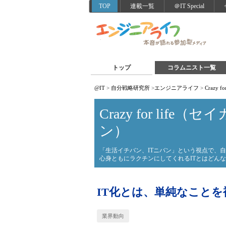
TOP
連載一覧
＠IT Special
トップ
コラムニスト一覧
@IT
>
自分戦略研究所
>
エンジニアライフ
>
Crazy
Crazy for life
ン）
「生活イチバン、ITニバン」という視点で、自
心身ともにラクチンにしてくれるITとはどん
IT化とは、単純なこと
業界動向