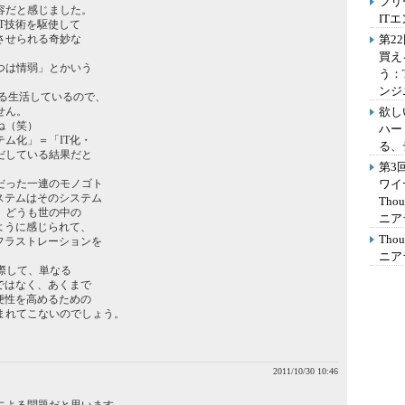
フリ
容だと感じました。
IT
T技術を駆使して
させられる奇妙な
第2
買え
つは情弱」とかいう
う：
ンジ
る生活しているので、
せん。
欲し
ね（笑）
ハー
ム化」＝「IT化・
る、
だしている結果だと
第3
だった一連のモノゴト
ワイ
ステムはそのシステム
Th
、どうも世の中の
ニア
ように感じられて、
Th
フラストレーションを
ニア
に際して、単なる
ではなく、あくまで
便性を高めるための
まれてこないのでしょう。
2011/10/30 10:46