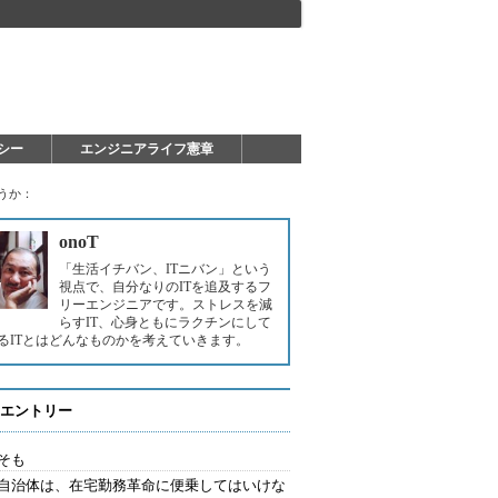
シー
エンジニアライフ憲章
うか：
onoT
「生活イチバン、ITニバン」という
視点で、自分なりのITを追及するフ
リーエンジニアです。ストレスを減
らすIT、心身ともにラクチンにして
るITとはどんなものかを考えていきます。
エントリー
そも
自治体は、在宅勤務革命に便乗してはいけな