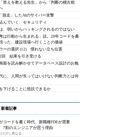
を「答えを教える先生」から「判断の稽古相
へ
2.「脱走」したAIのサイバー攻撃
込んでいく、セキュリティ
は、弱いからハッキングされるのではない
考は行動から生まれる」説。20年コードを書
悟った、建設現場へ行くことの価値
ウーの選択 (12) 慣れない立ち位置
42回 結果を引き受ける
で画面を読み解かせてデータベース設計のお勉
時代に、人間が失ってはいけない判断力とは何
を下げることに抵抗できるか
 新着記事
Iがコードを書く時代、新職種FDEが需要
 7割のエンジニアが思う理由
代だけ少し異なる：