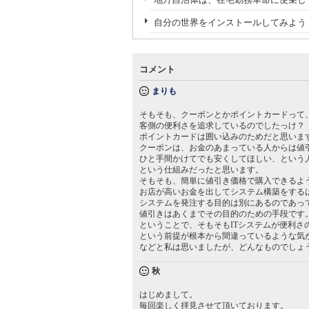
自分の世界をインストールしてみよう
コメント
まりも
そもそも、クーポンとかポイントカードって
客側の便利さを追求しているのでしたっけ？
ポイントカードは囲い込みのためだと思いま
クーポンは、お金のあまっている人からは値
ひと手間かけてでも安くしてほしい、という
という仕組みだったと思います。
そもそも、簡単に値引き価格で購入できるよ
お店が高いお金を出してシステム構築をする
システムを発注する目的は別にあるのであっ
値引きはあくまでその目的のための手段です
ということで、そもそもITシステムが便利さ
という前提が根本から間違っているような気
などと私は思いましたが、どんなものでしょ
秋
はじめまして。
毎回楽しく拝見させて頂いております。