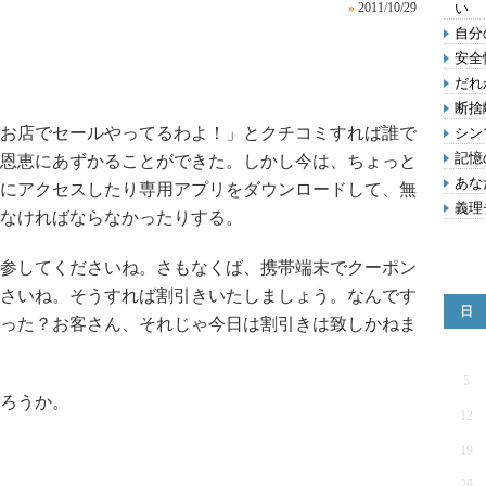
»
2011/10/29
い
自分
安全
だれ
断捨
お店でセールやってるわよ！」とクチコミすれば誰で
シン
記憶
恩恵にあずかることができた。しかし今は、ちょっと
あな
にアクセスしたり専用アプリをダウンロードして、無
義理
なければならなかったりする。
参してくださいね。さもなくば、携帯端末でクーポン
さいね。そうすれば割引きいたしましょう。なんです
日
った？お客さん、それじゃ今日は割引きは致しかねま
5
ろうか。
12
19
26