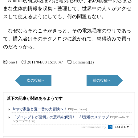
Androidが組み込まれた電気毛布が、私の就寝中のさまざ
まな生体的情報を収集・整理して、世界中の人々がアクセ
スして使えるようにしても、何の問題もない。
なぜならそれこそがきっと、その電気毛布のウリであっ
て、購入者はそのテクノロジに惹かれて、納得済みで買う
のだろうから。
onoT
2011/04/08 15:50:47
Comment(2)
次の投稿へ
前の投稿へ
以下の記事が関連あるようです
Jeepで家族と夏一番の大冒険へ！
PR(Jeep Japan)
「プロンプトが面倒」の悲鳴を解消！ AI定着のステップ
PR(ITmedia エ
ンタープライズ)
Recommended by