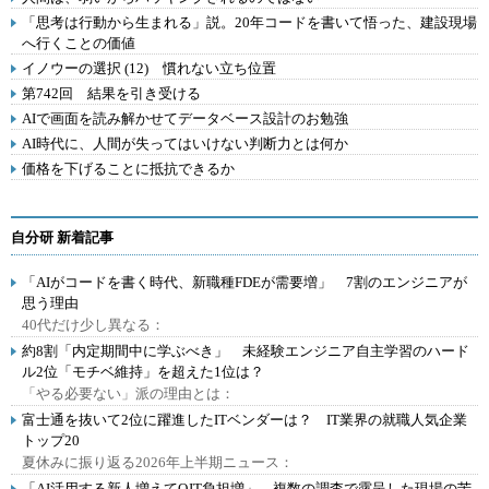
「思考は行動から生まれる」説。20年コードを書いて悟った、建設現場
へ行くことの価値
イノウーの選択 (12) 慣れない立ち位置
第742回 結果を引き受ける
AIで画面を読み解かせてデータベース設計のお勉強
AI時代に、人間が失ってはいけない判断力とは何か
価格を下げることに抵抗できるか
自分研 新着記事
「AIがコードを書く時代、新職種FDEが需要増」 7割のエンジニアが
思う理由
40代だけ少し異なる：
約8割「内定期間中に学ぶべき」 未経験エンジニア自主学習のハード
ル2位「モチベ維持」を超えた1位は？
「やる必要ない」派の理由とは：
富士通を抜いて2位に躍進したITベンダーは？ IT業界の就職人気企業
トップ20
夏休みに振り返る2026年上半期ニュース：
「AI活用する新人増えてOJT負担増」 複数の調査で露呈した現場の苦