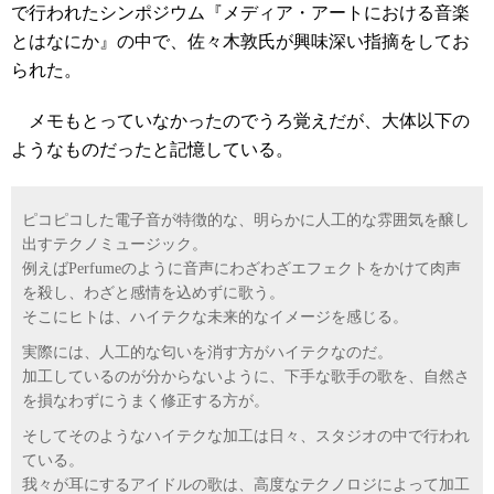
で行われたシンポジウム『メディア・アートにおける音楽
とはなにか』の中で、佐々木敦氏が興味深い指摘をしてお
られた。
メモもとっていなかったのでうろ覚えだが、大体以下の
ようなものだったと記憶している。
ピコピコした電子音が特徴的な、明らかに人工的な雰囲気を醸し
出すテクノミュージック。
例えばPerfumeのように音声にわざわざエフェクトをかけて肉声
を殺し、わざと感情を込めずに歌う。
そこにヒトは、ハイテクな未来的なイメージを感じる。
実際には、人工的な匂いを消す方がハイテクなのだ。
加工しているのが分からないように、下手な歌手の歌を、自然さ
を損なわずにうまく修正する方が。
そしてそのようなハイテクな加工は日々、スタジオの中で行われ
ている。
我々が耳にするアイドルの歌は、高度なテクノロジによって加工