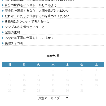
自分の世界をインストールしてみよう
安全性を追求するなら、人間を遠ざければいい
だれか、わたしが仕事するのを止めてください
断捨離は3つセットで考えるべし
シンプルさを保つということ
記憶の素材
あなたは丁寧に仕事をしているか？
義理チョコ考
2026年7月
日
月
火
水
木
金
土
1
2
3
4
5
6
7
8
9
10
11
12
13
14
15
16
17
18
19
20
21
22
23
24
25
26
27
28
29
30
31