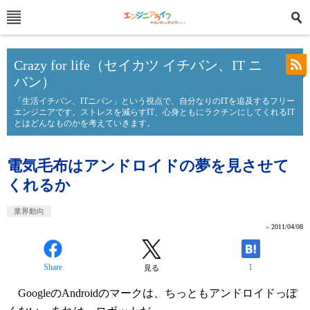
Crazy for life（セイカツ イチバン、IT ニ
バン）
「生活イチバン、ITニバン」という視点で、自分なりのITを追及するフリー
エンジニアです。ストレスを減らすIT、心身ともにラクチンにしてくれるIT
とはどんなものかを考えていきます。
電気毛布はアンドロイドの夢を見させて
くれるか
業界動向
»
2011/04/08
Share
1
見る
GoogleのAndroidのマークは、ちっともアンドロイドっぽ