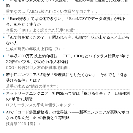
悩
重要なのは「AIに代替されにくい本質的な自走力」：
「Excel好き」では進化できない、「Excel/CSVでデータ連携」が残る
今、AIをどう使うか
今週の「＠IT」よく読まれた記事“10選”：
「AIで何を変えたの？」と問われる今、転職で年収が上がる人／上がら
ない人
生成AI時代の年収向上戦略（3）：
「年収2000万円以上が約6割」 CTO、CIOなどハイクラス転職が5年で
2.2倍のバブル、求められる人材像は
CXO・経営幹部人材の転職市場動向：
若手ITエンジニアの5割が「管理職になりたくない」 それでも「引き
受ける条件」とは？
若手が求める“納得の働き方”：
ネットワークエンジニア、社内SEって実は「稼げる仕事」？ IT職種別
の“単価”に明暗
ITフリーランスの平均単価ランキング：
AIで「コード多重債務者」の世界線へ――新卒エンジニアが実務でボコ
されて学んだ、4つの挫折と生存戦略
技育祭2026【春】：