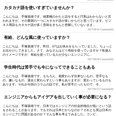
カタカナ語を使いすぎていませんか？
こんにちは、手塚規雄です。他業種のかたと話をするとIT系はわからないと言
われますが、その要因の一つにカタカナ語が多いからだと思っています。ビジ
ネス用語もカタカナ語が多く意味をきちんと把握していないまま...
2017/06/16
Comment(0)
有給、どんな風に使っていますか？
こんにちは、手塚規雄です。昨日、6/7はお休みをもらっていました。ちょっと
お出かけしてきました。さて、みなさんはどう有給を使っていますか？私個人
のイメージですが、有給を使っている人が少ないエンジニアに...
2017/06/08
Comment(0)
学生時代は苦手でも今になってできることもある
こんにちは、手塚規雄です。もちろん、相変わらず出来ないもの、苦手なも
の、嫌いなもの、過去と変わらずという事もありますが、変わっているものも
あります。それが今回のコラムの話です。私が苦手だったもので、今...
2017/05/25
Comment(0)
エンジニアからもアイデアを出していく事が必要になる？
こんにちは、手塚規雄です。日本ではエンジニアの社会的地位が低いという話
をされることがあります。でもそれは日本だからなのか？それとも実は日本の
エンジニアに問題があるのか？そんな事を考えてみました。コンピ...