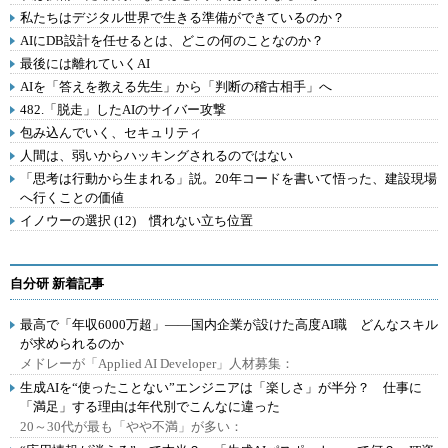
私たちはデジタル世界で生きる準備ができているのか？
AIにDB設計を任せるとは、どこの何のことなのか？
最後には離れていくAI
AIを「答えを教える先生」から「判断の稽古相手」へ
482.「脱走」したAIのサイバー攻撃
包み込んでいく、セキュリティ
人間は、弱いからハッキングされるのではない
「思考は行動から生まれる」説。20年コードを書いて悟った、建設現場
へ行くことの価値
イノウーの選択 (12) 慣れない立ち位置
自分研 新着記事
最高で「年収6000万超」――国内企業が設けた高度AI職 どんなスキル
が求められるのか
メドレーが「Applied AI Developer」人材募集：
生成AIを“使ったことない”エンジニアは「楽しさ」が半分？ 仕事に
「満足」する理由は年代別でこんなに違った
20～30代が最も「やや不満」が多い：