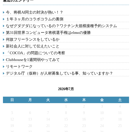
最近のエントリー
今、将棋AI同士の対決が熱い！？
１年３ヶ月のコラボコラムの裏側
なぜグダグダになっているの？ワクチン大規模接種予約システム
第31回世界コンピュータ将棋選手権はelmoの優勝
何故フリーランスをしているか
新社会人に対して伝えたいこと
「COCOA」の問題についての考察
Clubhouseを1週間弱やってみて
リモートワーク
デジタル庁（仮称）が人材募集している事、知っていますか？
2026年7月
日
月
火
水
木
金
土
1
2
3
4
5
6
7
8
9
10
11
12
13
14
15
16
17
18
19
20
21
22
23
24
25