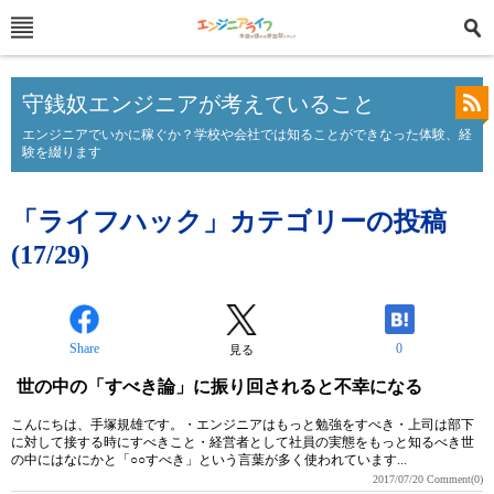
守銭奴エンジニアが考えていること
エンジニアでいかに稼ぐか？学校や会社では知ることができなった体験、経
験を綴ります
「ライフハック」カテゴリーの投稿
(17/29)
Share
0
見る
世の中の「すべき論」に振り回されると不幸になる
こんにちは、手塚規雄です。・エンジニアはもっと勉強をすべき・上司は部下
に対して接する時にすべきこと・経営者として社員の実態をもっと知るべき世
の中にはなにかと「○○すべき」という言葉が多く使われています...
2017/07/20
Comment(0)