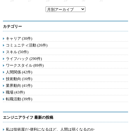
26
27
28
29
30
31
カテゴリー
キャリア (30件)
コミュニティ活動 (26件)
スキル (50件)
ライフハック (290件)
ワークスタイル (89件)
人間関係 (42件)
技術動向 (16件)
業界動向 (41件)
職場 (43件)
転職活動 (39件)
エンジニアライフ 最新の投稿
私は技術屋だ-便利になるほど、人間は弱くなるのか