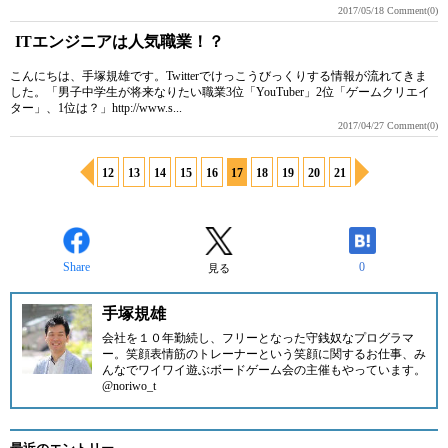
2017/05/18
Comment(0)
ITエンジニアは人気職業！？
こんにちは、手塚規雄です。Twitterでけっこうびっくりする情報が流れてきま
した。「男子中学生が将来なりたい職業3位「YouTuber」2位「ゲームクリエイ
ター」、1位は？」http://www.s...
2017/04/27
Comment(0)
12
13
14
15
16
17
18
19
20
21
Share
0
見る
手塚規雄
会社を１０年勤続し、フリーとなった守銭奴なプログラマ
ー。笑顔表情筋のトレーナーという笑顔に関するお仕事、み
んなでワイワイ遊ぶボードゲーム会の主催もやっています。
@noriwo_t