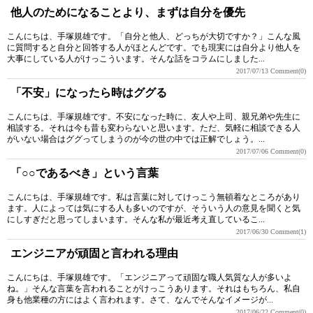
他人のためになることより、まずは自分を優先
こんにちは、手塚規雄です。「自分と他人、どっちが大切ですか？」こんな風
に質問すると自分と回答する人がほとんどです。でも現実には自分より他人を
大事にしている人がけっこういます。そんな話をコラムにしました...
2017/07/13
Comment(0)
「不安」になったら時はググる
こんにちは、手塚規雄です。不安になった時に、友人や上司、親兄弟や先生に
相談する。それは今も昔も変わらないと思います。ただ、気軽に相談できる人
がいない場合はググってしまうのが今の世の中では正解でしょう。...
2017/07/06
Comment(0)
「○○であるべき」という言葉
こんにちは、手塚規雄です。私は言葉に対してけっこう無頓着なところがあり
ます。人によっては気にする人も多いのですが、そういう人の意見を聞くと気
にしすぎだと思ってしまいます。そんな私が最近考え直しているこ...
2017/06/30
Comment(1)
エンジニアが頑固と言われる理由
こんにちは、手塚規雄です。「エンジニアって頑固な職人気質な人が多いよ
ね。」そんな言葉を言われることがけっこうあります。それはもちろん、私自
身も他業種の方にはよく言われます。さて、なんでそんなイメージが...
2017/06/22
Comment(0)