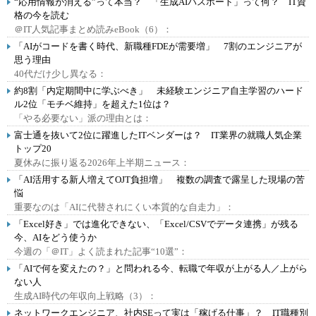
“応用情報が消える”って本当？ 「生成AIパスポート」って何？ IT資
格の今を読む
＠IT人気記事まとめ読みeBook（6）：
「AIがコードを書く時代、新職種FDEが需要増」 7割のエンジニアが
思う理由
40代だけ少し異なる：
約8割「内定期間中に学ぶべき」 未経験エンジニア自主学習のハード
ル2位「モチベ維持」を超えた1位は？
「やる必要ない」派の理由とは：
富士通を抜いて2位に躍進したITベンダーは？ IT業界の就職人気企業
トップ20
夏休みに振り返る2026年上半期ニュース：
「AI活用する新人増えてOJT負担増」 複数の調査で露呈した現場の苦
悩
重要なのは「AIに代替されにくい本質的な自走力」：
「Excel好き」では進化できない、「Excel/CSVでデータ連携」が残る
今、AIをどう使うか
今週の「＠IT」よく読まれた記事“10選”：
「AIで何を変えたの？」と問われる今、転職で年収が上がる人／上がら
ない人
生成AI時代の年収向上戦略（3）：
ネットワークエンジニア、社内SEって実は「稼げる仕事」？ IT職種別