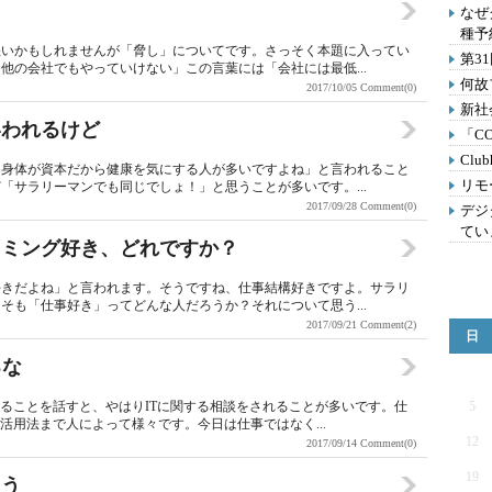
なぜ
種予
悪いかもしれませんが「脅し」についてです。さっそく本題に入ってい
第3
他の会社でもやっていけない」この言葉には「会社には最低...
何故
2017/10/05
Comment(0)
新社
いわれるけど
「C
Clu
は身体が資本だから健康を気にする人が多いですよね」と言われること
リモ
「サラリーマンでも同じでしょ！」と思うことが多いです。...
2017/09/28
Comment(0)
デジ
てい
ラミング好き、どれですか？
好きだよね」と言われます。そうですね、仕事結構好きですよ。サラリ
そも「仕事好き」ってどんな人だろうか？それについて思う...
2017/09/21
Comment(2)
日
るな
いることを話すと、やはりITに関する相談をされることが多いです。仕
5
活用法まで人によって様々です。今日は仕事ではなく...
12
2017/09/14
Comment(0)
19
よう