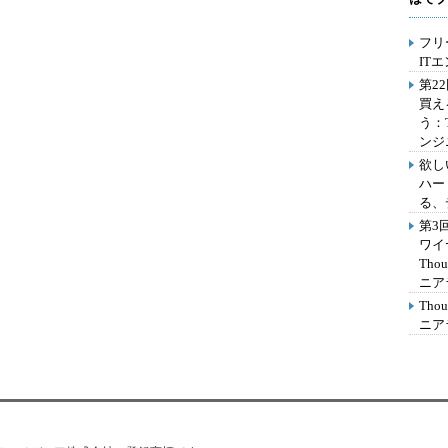
フリ
IT
第2
買え
う：
ンジ
欲し
ハー
る、
第3
ワイ
Th
ニア
Th
ニア