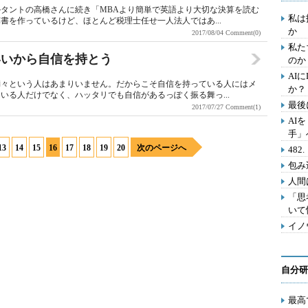
タントの高橋さんに続き「MBAより簡単で英語より大切な決算を読む
私は
書を作っているけど、ほとんど税理士任せ一人法人ではあ...
か
2017/08/04
Comment(0)
私た
いいから自信を持とう
のか
AI
満々という人はあまりいません。だからこそ自信を持っている人にはメ
か？
いる人だけでなく、ハッタリでも自信があるっぽく振る舞っ...
最後
2017/07/27
Comment(1)
AI
手」
13
14
15
16
17
18
19
20
次のページへ
48
包み
人間
「思
いて
イノ
自分研
最高