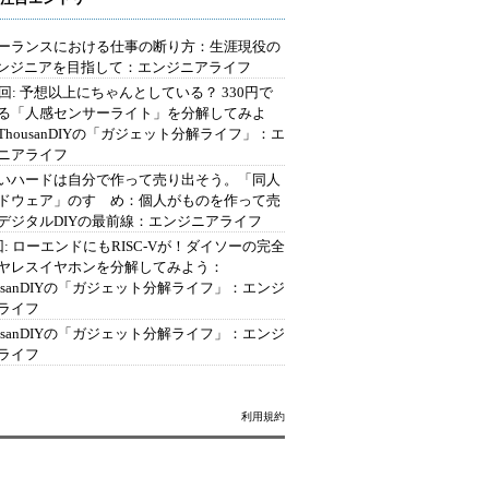
ーランスにおける仕事の断り方：生涯現役の
エンジニアを目指して：エンジニアライフ
2回: 予想以上にちゃんとしている？ 330円で
る「人感センサーライト」を分解してみよ
ThousanDIYの「ガジェット分解ライフ」：エ
ニアライフ
いハードは自分で作って売り出そう。「同人
ドウェア」のすゝめ：個人がものを作って売
デジタルDIYの最前線：エンジニアライフ
回: ローエンドにもRISC-Vが！ダイソーの完全
ヤレスイヤホンを分解してみよう：
ousanDIYの「ガジェット分解ライフ」：エンジ
ライフ
ousanDIYの「ガジェット分解ライフ」：エンジ
ライフ
利用規約