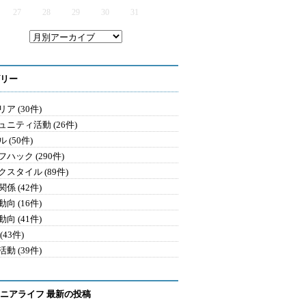
27
28
29
30
31
リー
ア (30件)
ュニティ活動 (26件)
 (50件)
ハック (290件)
クスタイル (89件)
係 (42件)
向 (16件)
向 (41件)
(43件)
動 (39件)
ニアライフ 最新の投稿