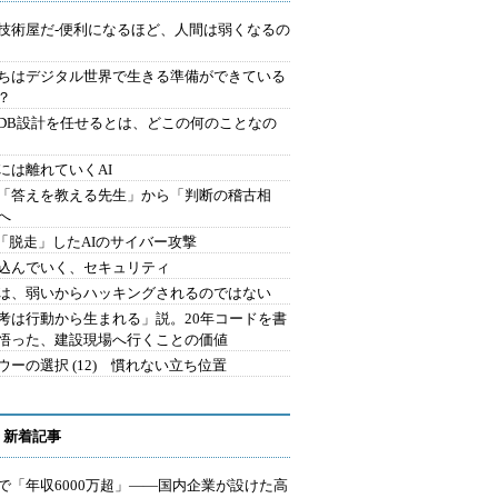
技術屋だ-便利になるほど、人間は弱くなるの
ちはデジタル世界で生きる準備ができている
？
にDB設計を任せるとは、どこの何のことなの
には離れていくAI
を「答えを教える先生」から「判断の稽古相
へ
2.「脱走」したAIのサイバー攻撃
込んでいく、セキュリティ
は、弱いからハッキングされるのではない
考は行動から生まれる」説。20年コードを書
悟った、建設現場へ行くことの価値
ウーの選択 (12) 慣れない立ち位置
 新着記事
で「年収6000万超」――国内企業が設けた高