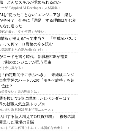
I職 どんなスキルが求められるのか
ーが「Applied AI Developer」人材募集：
AIを“使ったことない”エンジニアは「楽し
が半分？ 仕事に「満足」する理由は年代別
んなに違った
～30代が最も「やや不満」が多い：
用情報が消える”って本当？ 「生成AIパスポ
」って何？ IT資格の今を読む
人気記事まとめ読みeBook（6）：
Iがコードを書く時代、新職種FDEが需要
 7割のエンジニアが思う理由
代だけ少し異なる：
割「内定期間中に学ぶべき」 未経験エンジ
自主学習のハードル2位「モチベ維持」を超
1位は？
る必要ない」派の理由とは：
通を抜いて2位に躍進したITベンダーは？
業界の就職人気企業トップ20
みに振り返る2026年上半期ニュース：
I活用する新人増えてOJT負担増」 複数の調
露呈した現場の苦悩
なのは「AIに代替されにくい本質的な自走力」：