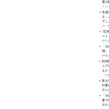
度A
メドレ
生成
さ」
でこ
20
“応
ート
＠IT
「A
増」
40
約8
ニア
えた
「や
富士
IT
夏休
「A
査で
重要