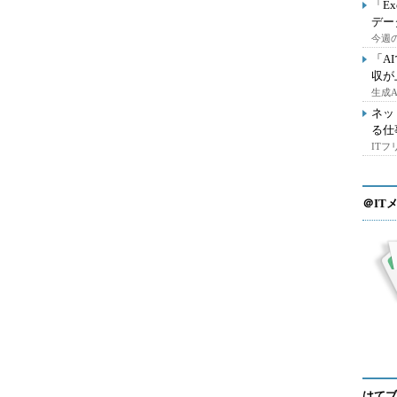
「E
デー
今週の
「A
収が
生成
ネッ
る仕
IT
＠IT
はてブ