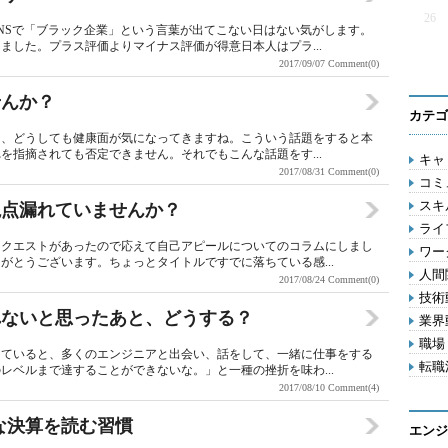
26
NSで「ブラック企業」という言葉が出てこない日はない気がします。
ました。プラス評価よりマイナス評価が得意日本人はプラ...
2017/09/07
Comment(0)
せんか？
カテゴ
と、どうしても健康面が気になってきますね。こういう話題をすると本
を指摘されても否定できません。それでもこんな話題をす...
キャリ
2017/08/31
Comment(0)
コミ
スキル
視点漏れていませんか？
ライフ
リクエストがあったので応えて自己アピールについてのコラムにしまし
ワー
がとうございます。ちょっとタイトルですでに落ちている感...
人間関
2017/08/24
Comment(0)
技術動
れないと思ったあと、どうする？
業界動
職場 
していると、多くのエンジニアと出会い、話をして、一緒に仕事をする
転職活
レベルまで達することができないな。」と一種の挫折を味わ...
2017/08/10
Comment(4)
な決算を読む習慣
エンジ