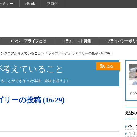
セミナー
eBook
ブログ
エンジニアライフとは
コラムニスト募集
プライバシーポリ
エンジニアが考えていること
>
「ライフハック」カテゴリーの投稿 (16/29)：
が考えていること
RSS
知ることができなった体験、経験を綴ります
ドゲ
の投稿 (16/29)
最近の
今、
１年