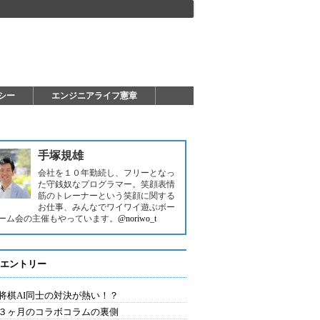
シー
エンジニアライフ憲章
手塚規雄
会社を１０年勤続し、フリーとなっ
た守銭奴なプログラマー。笑顔表情
筋のトレーナーという笑顔に関する
お仕事、みんなでワイワイ遊ぶボー
ーム会の主催もやっています。
@noriwo_t
エントリー
将棋AI同士の対決が熱い！？
３ヶ月のコラボコラムの裏側