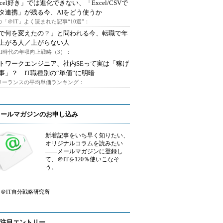
xcel好き」では進化できない、「Excel/CSVで
タ連携」が残る今、AIをどう使うか
「＠IT」よく読まれた記事“10選”：
Iで何を変えたの？」と問われる今、転職で年
上がる人／上がらない人
AI時代の年収向上戦略（3）：
トワークエンジニア、社内SEって実は「稼げ
事」？ IT職種別の“単価”に明暗
フリーランスの平均単価ランキング：
メールマガジンのお申し込み
新着記事をいち早く知りたい、
オリジナルコラムを読みたい
――メールマガジンに登録し
て、＠ITを120％使いこなそ
う。
＠IT自分戦略研究所
注目エントリー