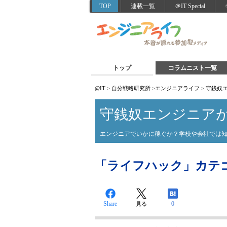
TOP
連載一覧
＠IT Special
トップ
コラムニスト一覧
@IT
>
自分戦略研究所
>
エンジニアライフ
>
守銭奴
守銭奴エンジニア
エンジニアでいかに稼ぐか？学校や会社では
「ライフハック」カテゴリー
Share
0
見る