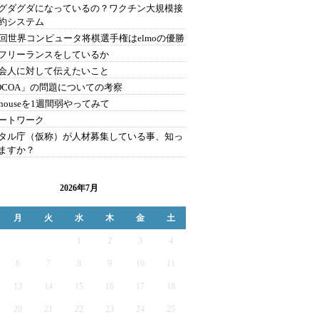
グダグダになっているの？ワクチン大規模接
約システム
1回世界コンピュータ将棋選手権はelmoの優勝
フリーランスをしているか
会人に対して伝えたいこと
OCOA」の問題についての考察
bhouseを1週間弱やってみて
ートワーク
タル庁（仮称）が人材募集している事、知っ
ますか？
2026年7月
月
火
水
木
金
土
1
2
3
4
6
7
8
9
10
11
13
14
15
16
17
18
20
21
22
23
24
25