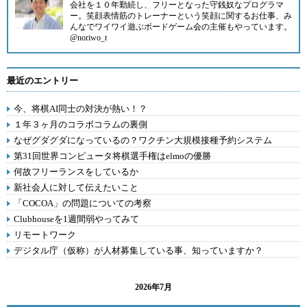
会社を１０年勤続し、フリーとなった守銭奴なプログラマ
ー。笑顔表情筋のトレーナーという笑顔に関するお仕事、み
んなでワイワイ遊ぶボードゲーム会の主催もやっています。
@noriwo_t
最近のエントリー
今、将棋AI同士の対決が熱い！？
１年３ヶ月のコラボコラムの裏側
なぜグダグダになっているの？ワクチン大規模接種予約システム
第31回世界コンピュータ将棋選手権はelmoの優勝
何故フリーランスをしているか
新社会人に対して伝えたいこと
「COCOA」の問題についての考察
Clubhouseを1週間弱やってみて
リモートワーク
デジタル庁（仮称）が人材募集している事、知っていますか？
2026年7月