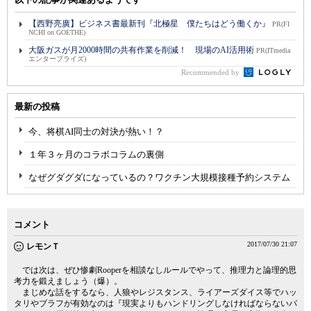
【西野亮廣】ビジネス書最新刊『北極星 僕たちはどう働くか』
PR(FI
NCHI on GOETHE)
大阪ガスが月2000時間の共有作業を削減！ 現場のAI活用術
PR(ITmedia
エンタープライズ)
Recommended by
最新の投稿
今、将棋AI同士の対決が熱い！？
１年３ヶ月のコラボコラムの裏側
なぜグダグダになっているの？ワクチン大規模接種予約システム
コメント
2017/07/30 21:07
レモンＴ
では次は、ぜひ惨劇Rooperを相談なしルールでやって、推理力と論理的思
考力を鍛えましょう（爆）。
まじめな話をするなら、人狼やレジスタンス、ライアーズダイス等でハッ
タリやブラフが有効なのは『現実よりもハンドリングしなければならないパ