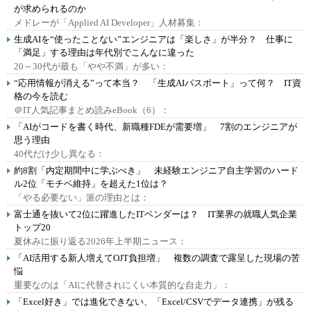
が求められるのか
メドレーが「Applied AI Developer」人材募集：
生成AIを“使ったことない”エンジニアは「楽しさ」が半分？ 仕事に
「満足」する理由は年代別でこんなに違った
20～30代が最も「やや不満」が多い：
“応用情報が消える”って本当？ 「生成AIパスポート」って何？ IT資
格の今を読む
＠IT人気記事まとめ読みeBook（6）：
「AIがコードを書く時代、新職種FDEが需要増」 7割のエンジニアが
思う理由
40代だけ少し異なる：
約8割「内定期間中に学ぶべき」 未経験エンジニア自主学習のハード
ル2位「モチベ維持」を超えた1位は？
「やる必要ない」派の理由とは：
富士通を抜いて2位に躍進したITベンダーは？ IT業界の就職人気企業
トップ20
夏休みに振り返る2026年上半期ニュース：
「AI活用する新人増えてOJT負担増」 複数の調査で露呈した現場の苦
悩
重要なのは「AIに代替されにくい本質的な自走力」：
「Excel好き」では進化できない、「Excel/CSVでデータ連携」が残る