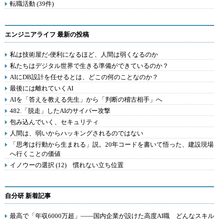
転職活動 (39件)
エンジニアライフ 最新の投稿
私は技術屋だ-便利になるほど、人間は弱くなるのか
私たちはデジタル世界で生きる準備ができているのか？
AIにDB設計を任せるとは、どこの何のことなのか？
最後には離れていくAI
AIを「答えを教える先生」から「判断の稽古相手」へ
482.「脱走」したAIのサイバー攻撃
包み込んでいく、セキュリティ
人間は、弱いからハッキングされるのではない
「思考は行動から生まれる」説。20年コードを書いて悟った、建設現場
へ行くことの価値
イノウーの選択 (12) 慣れない立ち位置
自分研 新着記事
最高で「年収6000万超」――国内企業が設けた高度AI職 どんなスキル