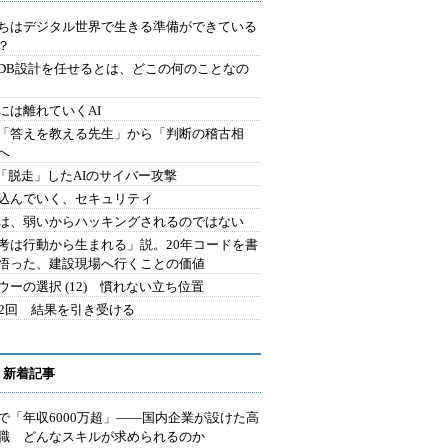
ちはデジタル世界で生きる準備ができている
？
にDB設計を任せるとは、どこの何のことなの
には離れていくAI
を「答えを教える先生」から「判断の稽古相
へ
2.「脱走」したAIのサイバー攻撃
込んでいく、セキュリティ
は、弱いからハッキングされるのではない
考は行動から生まれる」説。20年コードを書
悟った、建設現場へ行くことの価値
ウーの選択 (12) 慣れない立ち位置
42回 結果を引き受ける
 新着記事
で「年収6000万超」――国内企業が設けた高
I職 どんなスキルが求められるのか