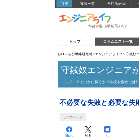
TOP
連載一覧
＠IT Special
トップ
コラムニスト一覧
@IT
>
自分戦略研究所
>
エンジニアライフ
>
守銭奴
守銭奴エンジニア
エンジニアでいかに稼ぐか？学校や会社では
不必要な失敗と必要な失
ライフハック
Share
0
見る