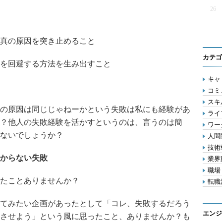
26
真の原因を突き止めること
カテゴ
を回避する方法を生み出すこと
キャリ
コミ
スキル
の原因は同じじゃねーかという失敗は私にも経験があ
ライフ
？他人の失敗経験を活かすというのは、言うのは簡
ワー
ないでしょうか？
人間関
技術動
からない失敗
業界動
職場 
たことありませんか？
転職活
てみたい企画があったとして「コレ、失敗するだろう
エンジ
させよう」という風に思ったこと、ありませんか？も