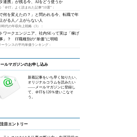
タ連携」が残る今、AIをどう使うか
「＠IT」よく読まれた記事“10選”：
Iで何を変えたの？」と問われる今、転職で年
上がる人／上がらない人
AI時代の年収向上戦略（3）：
トワークエンジニア、社内SEって実は「稼げ
事」？ IT職種別の“単価”に明暗
フリーランスの平均単価ランキング：
メールマガジンのお申し込み
新着記事をいち早く知りたい、
オリジナルコラムを読みたい
――メールマガジンに登録し
て、＠ITを120％使いこなそ
う。
注目エントリー