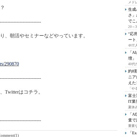
メドレ
？
生成
さ」
でこ
---------------------------
20
“応
り、朝活やセミナーなどやっています。
ート
＠IT
「A
増」
ers/290870
40
約8
ニア
---------------------------
えた
「や
witterはコチラ。
富士
IT
夏休
「A
---------------------------
査で
重要
「E
omment(1)