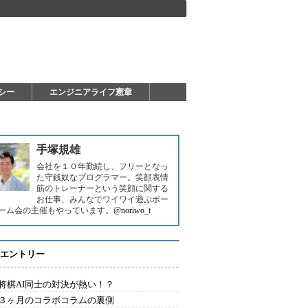
シー
エンジニアライフ憲章
手塚規雄
会社を１０年勤続し、フリーとなっ
た守銭奴なプログラマー。笑顔表情
筋のトレーナーという笑顔に関する
お仕事、みんなでワイワイ遊ぶボー
ーム会の主催もやっています。
@noriwo_t
エントリー
将棋AI同士の対決が熱い！？
３ヶ月のコラボコラムの裏側