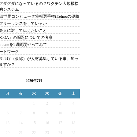
グダグダになっているの？ワクチン大規模接
約システム
1回世界コンピュータ将棋選手権はelmoの優勝
フリーランスをしているか
会人に対して伝えたいこと
OCOA」の問題についての考察
bhouseを1週間弱やってみて
ートワーク
タル庁（仮称）が人材募集している事、知っ
ますか？
2026年7月
月
火
水
木
金
土
1
2
3
4
6
7
8
9
10
11
13
14
15
16
17
18
20
21
22
23
24
25