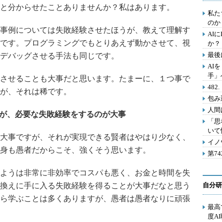
と分からせたことありませんか？私はあります。
私た
のか
事例については失敗経験させたほうが、教えて理解す
AI
です。プログラミングでもとりあえず動かさせて、視
か？
最後
デバッグさせる手法も同じです。
AI
手」
させることも大事だと思います。たまーに、１つ事で
48
が、それは稀です。
包み
人間
すが、必要な失敗経験をするのが大事
「思
いて
大事ですが、それが実現できる賢者はやはり少なく、
イノ
身も愚者だからこそ、強くそう思います。
第7
ようは非常に非効率でコスパも悪く、お金と時間を失
換えに手に入る失敗経験を得ることが大事だなと思う
自分研
ら学ぶことは多くありますが、愚者は愚者なりに頑張
最高
度A