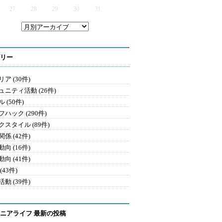
27
28
29
30
31
リー
ア (30件)
ュニティ活動 (26件)
 (50件)
ハック (290件)
クスタイル (89件)
係 (42件)
向 (16件)
向 (41件)
(43件)
動 (39件)
ニアライフ 最新の投稿