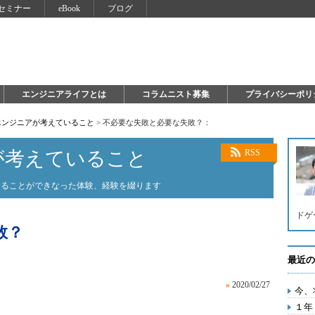
セミナー
eBook
ブログ
エンジニアライフとは
コラムニスト募集
プライバシーポリ
エンジニアが考えていること
>
不必要な失敗と必要な失敗？：
が考えていること
RSS
知ることができなった体験、経験を綴ります
ドゲ
敗？
最近の
»
2020/02/27
今、
１年