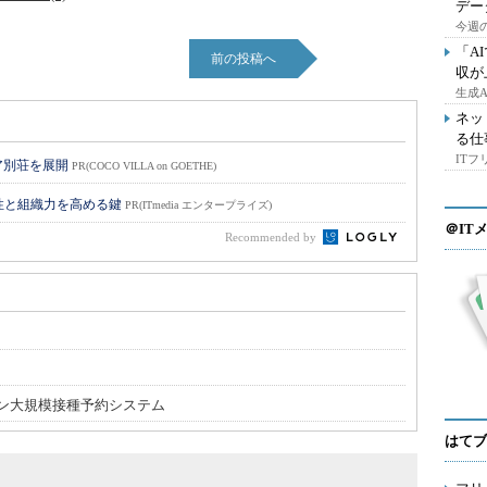
デー
今週の
「A
前の投稿へ
収が
生成
ネッ
る仕
IT
ア別荘を展開
PR(COCO VILLA on GOETHE)
性と組織力を高める鍵
PR(ITmedia エンタープライズ)
＠IT
Recommended by
ン大規模接種予約システム
はてブ