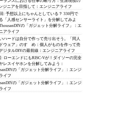
ーランスにおける仕事の断り方：生涯現役の
エンジニアを目指して：エンジニアライフ
2回: 予想以上にちゃんとしている？ 330円で
る「人感センサーライト」を分解してみよ
ThousanDIYの「ガジェット分解ライフ」：エ
ニアライフ
いハードは自分で作って売り出そう。「同人
ドウェア」のすゝめ：個人がものを作って売
デジタルDIYの最前線：エンジニアライフ
回: ローエンドにもRISC-Vが！ダイソーの完全
ヤレスイヤホンを分解してみよう：
ousanDIYの「ガジェット分解ライフ」：エンジ
ライフ
ousanDIYの「ガジェット分解ライフ」：エンジ
ライフ