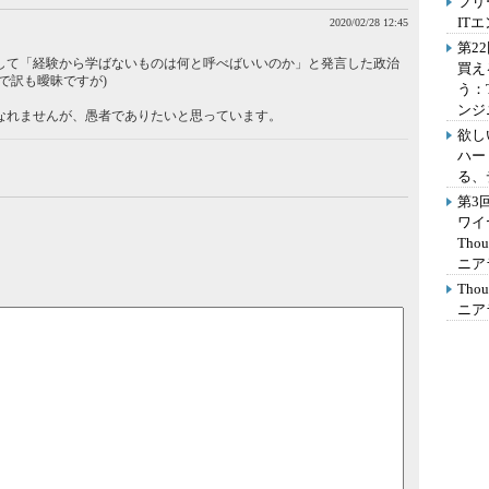
フリ
IT
2020/02/28 12:45
第2
して「経験から学ばないものは何と呼べばいいのか」と発言した政治
買え
で訳も曖昧ですが)
う：
ンジ
なれませんが、愚者でありたいと思っています。
欲し
ハー
る、
第3
ワイ
Th
ニア
Th
ニア