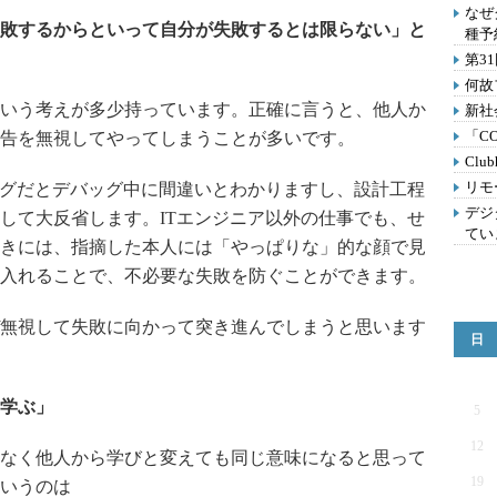
なぜ
敗するからといって自分が失敗するとは限らない」と
種予
第3
何故
いう考えが多少持っています。正確に言うと、他人か
新社
「C
告を無視してやってしまうことが多いです。
Clu
リモ
ングだとデバッグ中に間違いとわかりますし、設計工程
デジ
して大反省します。ITエンジニア以外の仕事でも、せ
てい
きには、指摘した本人には「やっぱりな」的な顔で見
入れることで、不必要な失敗を防ぐことができます。
無視して失敗に向かって突き進んでしまうと思います
日
学ぶ」
5
12
なく他人から学びと変えても同じ意味になると思って
19
いうのは