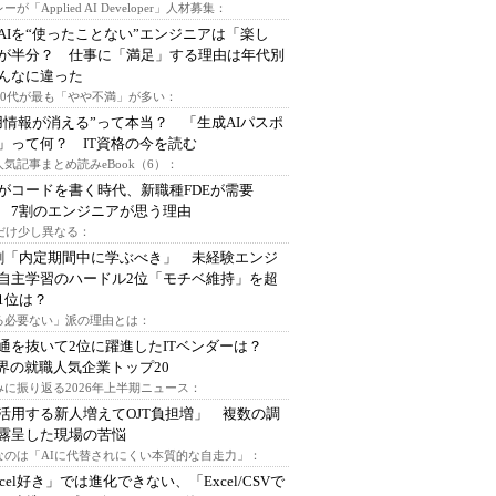
ーが「Applied AI Developer」人材募集：
AIを“使ったことない”エンジニアは「楽し
が半分？ 仕事に「満足」する理由は年代別
んなに違った
～30代が最も「やや不満」が多い：
用情報が消える”って本当？ 「生成AIパスポ
」って何？ IT資格の今を読む
人気記事まとめ読みeBook（6）：
Iがコードを書く時代、新職種FDEが需要
 7割のエンジニアが思う理由
代だけ少し異なる：
割「内定期間中に学ぶべき」 未経験エンジ
自主学習のハードル2位「モチベ維持」を超
1位は？
る必要ない」派の理由とは：
通を抜いて2位に躍進したITベンダーは？
業界の就職人気企業トップ20
みに振り返る2026年上半期ニュース：
I活用する新人増えてOJT負担増」 複数の調
露呈した現場の苦悩
なのは「AIに代替されにくい本質的な自走力」：
xcel好き」では進化できない、「Excel/CSVで