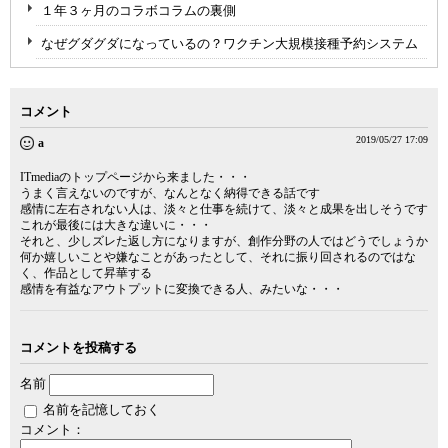
１年３ヶ月のコラボコラムの裏側
なぜグダグダになっているの？ワクチン大規模接種予約システム
コメント
2019/05/27 17:09
a
ITmediaのトップページから来ました・・・
うまく言えないのですが、なんとなく納得できる話です
感情に左右されない人は、淡々と仕事を続けて、淡々と成果を出しそうです
これが最後には大きな違いに・・・
それと、少しズレた返し方になりますが、創作分野の人ではどうでしょうか
何か嬉しいことや嫌なことがあったとして、それに振り回されるのではな
く、作品として昇華する
感情を有益なアウトプットに変換できる人、みたいな・・・
コメントを投稿する
名前
名前を記憶しておく
コメント：