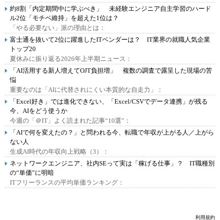
約8割「内定期間中に学ぶべき」 未経験エンジニア自主学習のハード
ル2位「モチベ維持」を超えた1位は？
「やる必要ない」派の理由とは：
富士通を抜いて2位に躍進したITベンダーは？ IT業界の就職人気企業
トップ20
夏休みに振り返る2026年上半期ニュース：
「AI活用する新人増えてOJT負担増」 複数の調査で露呈した現場の苦
悩
重要なのは「AIに代替されにくい本質的な自走力」：
「Excel好き」では進化できない、「Excel/CSVでデータ連携」が残る
今、AIをどう使うか
今週の「＠IT」よく読まれた記事“10選”：
「AIで何を変えたの？」と問われる今、転職で年収が上がる人／上がら
ない人
生成AI時代の年収向上戦略（3）：
ネットワークエンジニア、社内SEって実は「稼げる仕事」？ IT職種別
の“単価”に明暗
ITフリーランスの平均単価ランキング：
利用規約