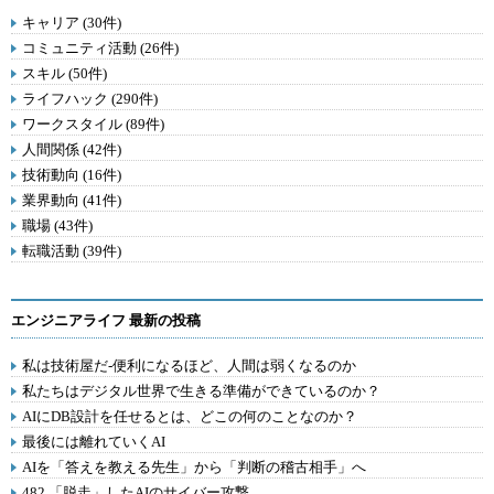
キャリア (30件)
コミュニティ活動 (26件)
スキル (50件)
ライフハック (290件)
ワークスタイル (89件)
人間関係 (42件)
技術動向 (16件)
業界動向 (41件)
職場 (43件)
転職活動 (39件)
エンジニアライフ 最新の投稿
私は技術屋だ-便利になるほど、人間は弱くなるのか
私たちはデジタル世界で生きる準備ができているのか？
AIにDB設計を任せるとは、どこの何のことなのか？
最後には離れていくAI
AIを「答えを教える先生」から「判断の稽古相手」へ
482.「脱走」したAIのサイバー攻撃