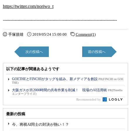
https://twitter.com/noriwo_t
------------------------------------------------------------------------------
手塚規雄
2019/05/24 15:00:00
Comment(1)
次の投稿へ
前の投稿へ
以下の記事が関連あるようです
GOETHEとFINCHIがタッグを組み、新メディアを創設
PR(FINCHI on GOE
THE)
大阪ガスが月2000時間の共有作業を削減！ 現場のAI活用術
PR(ITmedia
エンタープライズ)
Recommended by
最新の投稿
今、将棋AI同士の対決が熱い！？