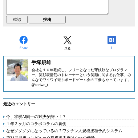
Share
1
見る
手塚規雄
会社を１０年勤続し、フリーとなった守銭奴なプログラマ
ー。笑顔表情筋のトレーナーという笑顔に関するお仕事、み
んなでワイワイ遊ぶボードゲーム会の主催もやっています。
@noriwo_t
最近のエントリー
今、将棋AI同士の対決が熱い！？
１年３ヶ月のコラボコラムの裏側
なぜグダグダになっているの？ワクチン大規模接種予約システム
第31回世界コンピュータ将棋選手権はelmoの優勝