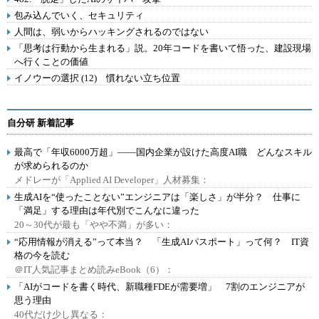
包み込んでいく、セキュリティ
人間は、弱いからハッキングされるのではない
「思考は行動から生まれる」説。20年コードを書いて悟った、建設現場
へ行くことの価値
イノウーの選択 (12) 慣れない立ち位置
自分研 新着記事
最高で「年収6000万超」――国内企業が設けた高度AI職 どんなスキル
が求められるのか
メドレーが「Applied AI Developer」人材募集：
生成AIを“使ったことない”エンジニアは「楽しさ」が半分？ 仕事に
「満足」する理由は年代別でこんなに違った
20～30代が最も「やや不満」が多い：
“応用情報が消える”って本当？ 「生成AIパスポート」って何？ IT資
格の今を読む
＠IT人気記事まとめ読みeBook（6）：
「AIがコードを書く時代、新職種FDEが需要増」 7割のエンジニアが
思う理由
40代だけ少し異なる：