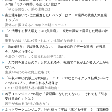
ル2位「モチベ維持」を超えた1位は？
「やる必要ない」派の理由とは：
富士通を抜いて2位に躍進したITベンダーは？ IT業界の就職人気企業
トップ20
夏休みに振り返る2026年上半期ニュース：
「AI活用する新人増えてOJT負担増」 複数の調査で露呈した現場の苦
悩
重要なのは「AIに代替されにくい本質的な自走力」：
「Excel好き」では進化できない、「Excel/CSVでデータ連携」が残る
今、AIをどう使うか
今週の「＠IT」よく読まれた記事“10選”：
「AIで何を変えたの？」と問われる今、転職で年収が上がる人／上がら
ない人
生成AI時代の年収向上戦略（3）：
「年収2000万円以上が約6割」 CTO、CIOなどハイクラス転職が5年で
2.2倍のバブル、求められる人材像は
CXO・経営幹部人材の転職市場動向：
若手ITエンジニアの5割が「管理職になりたくない」 それでも「引き
受ける条件」とは？
若手が求める“納得の働き方”：
ネットワークエンジニア、社内SEって実は「稼げる仕事」？ IT職種別