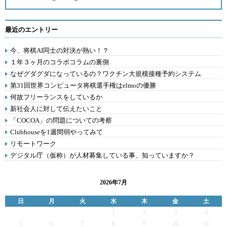
最近のエントリー
今、将棋AI同士の対決が熱い！？
１年３ヶ月のコラボコラムの裏側
なぜグダグダになっているの？ワクチン大規模接種予約システム
第31回世界コンピュータ将棋選手権はelmoの優勝
何故フリーランスをしているか
新社会人に対して伝えたいこと
「COCOA」の問題についての考察
Clubhouseを1週間弱やってみて
リモートワーク
デジタル庁（仮称）が人材募集している事、知っていますか？
2026年7月
日
月
火
水
木
金
土
1
2
3
4
5
6
7
8
9
10
11