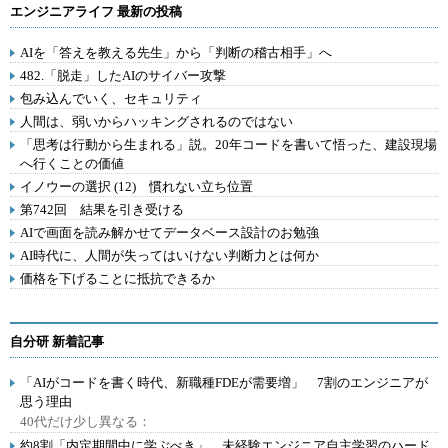
エンジニアライフ 最新の投稿
AIを「答えを教える先生」から「判断の稽古相手」へ
482.「脱走」したAIのサイバー攻撃
包み込んでいく、セキュリティ
人間は、弱いからハッキングされるのではない
「思考は行動から生まれる」説。20年コードを書いて悟った、建設現場
へ行くことの価値
イノウーの選択 (12) 慣れない立ち位置
第742回 結果を引き受ける
AIで画面を読み解かせてデータベース設計のお勉強
AI時代に、人間が失ってはいけない判断力とは何か
価格を下げることに抵抗できるか
自分研 新着記事
「AIがコードを書く時代、新職種FDEが需要増」 7割のエンジニアが
思う理由
40代だけ少し異なる：
約8割「内定期間中に学ぶべき」 未経験エンジニア自主学習のハード