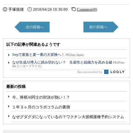
手塚規雄
2018/04/26 10:30:00
Comment(0)
次の投稿へ
前の投稿へ
以下の記事が関連あるようです
Jeepで家族と夏一番の大冒険へ！
PR(Jeep Japan)
なぜ生成AI導入に踏み切れない？ 生産性と組織力を高める鍵
PR(ITme
dia エンタープライズ)
Recommended by
最新の投稿
今、将棋AI同士の対決が熱い！？
１年３ヶ月のコラボコラムの裏側
なぜグダグダになっているの？ワクチン大規模接種予約システム