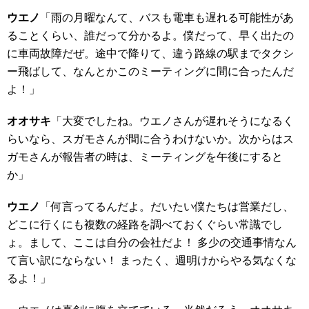
ウエノ
「雨の月曜なんて、バスも電車も遅れる可能性があ
ることくらい、誰だって分かるよ。僕だって、早く出たの
に車両故障だぜ。途中で降りて、違う路線の駅までタクシ
ー飛ばして、なんとかこのミーティングに間に合ったんだ
よ！」
オオサキ
「大変でしたね。ウエノさんが遅れそうになるく
らいなら、スガモさんが間に合うわけないか。次からはス
ガモさんが報告者の時は、ミーティングを午後にすると
か」
ウエノ
「何言ってるんだよ。だいたい僕たちは営業だし、
どこに行くにも複数の経路を調べておくぐらい常識でし
ょ。まして、ここは自分の会社だよ！ 多少の交通事情なん
て言い訳にならない！ まったく、週明けからやる気なくな
るよ！」