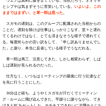
ウエノは真剣に腹を立てている。当然だろう。オオサキ
とシブヤは気まずそうに苦笑いしている。
いよいよ、この
ままではまずい、と草一郎は思った
。
スガモの遅刻は、このグループに配属された当初からの
ことだ。遅刻を除けば仕事はしっかりこなす。堂々と遅れ
てくるわけではなく、とても済まなそうな様子で遅れてく
る。毎度何らかの言い訳をして、「申し訳ありませんでし
た」と謝り、本当に反省している様子でうなだれる。
草一郎は再三、注意してきた。しかし相変わらず、しば
しば遅刻が見られるのだった。
仕方なく、いつもはミーティングの最後に行う伝達など
を先に行うことにした。
30分ほど経ち、ようやくスガモが汗だくでミーティン
グ・ルームに飛び込んできた。平謝りに謝りながら、てき
ぱきとPCをセットした。ホチキスできれいに片隅をとじた