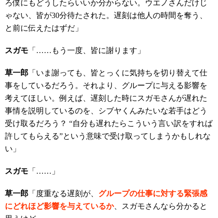
ろ僕にもどうしたらいいか分からない。ウエノさんだけじ
ゃない、皆が30分待たされた。遅刻は他人の時間を奪う、
と前に伝えたはずだ」
スガモ
「……もう一度、皆に謝ります」
草一郎
「いま謝っても、皆とっくに気持ちを切り替えて仕
事をしているだろう。それより、グループに与える影響を
考えてほしい。例えば、遅刻した時にスガモさんが遅れた
事情を説明しているのを、シブヤくんみたいな若手はどう
受け取るだろう？ “自分も遅れたらこういう言い訳をすれば
許してもらえる”という意味で受け取ってしまうかもしれな
い」
スガモ
「……」
草一郎
「度重なる遅刻が、
グループの仕事に対する緊張感
にどれほど影響を与えているか
、スガモさんなら分かると