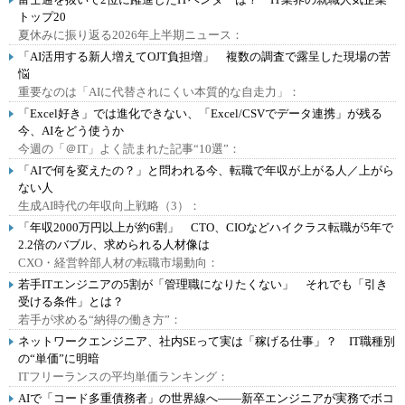
トップ20
夏休みに振り返る2026年上半期ニュース：
「AI活用する新人増えてOJT負担増」 複数の調査で露呈した現場の苦
悩
重要なのは「AIに代替されにくい本質的な自走力」：
「Excel好き」では進化できない、「Excel/CSVでデータ連携」が残る
今、AIをどう使うか
今週の「＠IT」よく読まれた記事“10選”：
「AIで何を変えたの？」と問われる今、転職で年収が上がる人／上がら
ない人
生成AI時代の年収向上戦略（3）：
「年収2000万円以上が約6割」 CTO、CIOなどハイクラス転職が5年で
2.2倍のバブル、求められる人材像は
CXO・経営幹部人材の転職市場動向：
若手ITエンジニアの5割が「管理職になりたくない」 それでも「引き
受ける条件」とは？
若手が求める“納得の働き方”：
ネットワークエンジニア、社内SEって実は「稼げる仕事」？ IT職種別
の“単価”に明暗
ITフリーランスの平均単価ランキング：
AIで「コード多重債務者」の世界線へ――新卒エンジニアが実務でボコ