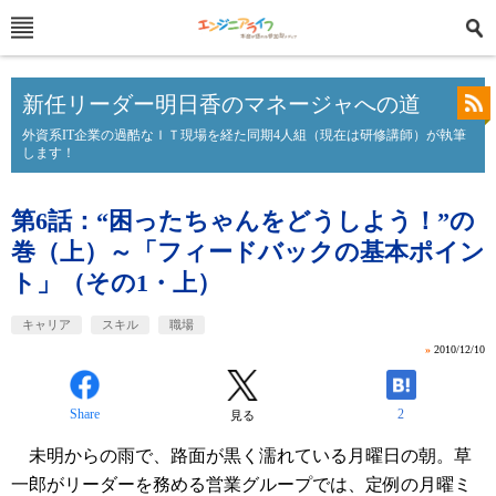
新任リーダー明日香のマネージャへの道
外資系IT企業の過酷なＩＴ現場を経た同期4人組（現在は研修講師）が執筆
します！
第6話：“困ったちゃんをどうしよう！”の
巻（上）～「フィードバックの基本ポイン
ト」（その1・上）
キャリア
スキル
職場
»
2010/12/10
Share
2
見る
未明からの雨で、路面が黒く濡れている月曜日の朝。草
一郎がリーダーを務める営業グループでは、定例の月曜ミ