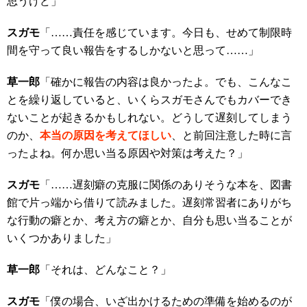
思うけど」
スガモ
「……責任を感じています。今日も、せめて制限時
間を守って良い報告をするしかないと思って……」
草一郎
「確かに報告の内容は良かったよ。でも、こんなこ
とを繰り返していると、いくらスガモさんでもカバーでき
ないことが起きるかもしれない。どうして遅刻してしまう
のか、
本当の原因を考えてほしい
、と前回注意した時に言
ったよね。何か思い当る原因や対策は考えた？」
スガモ
「……遅刻癖の克服に関係のありそうな本を、図書
館で片っ端から借りて読みました。遅刻常習者にありがち
な行動の癖とか、考え方の癖とか、自分も思い当ることが
いくつかありました」
草一郎
「それは、どんなこと？」
スガモ
「僕の場合、いざ出かけるための準備を始めるのが