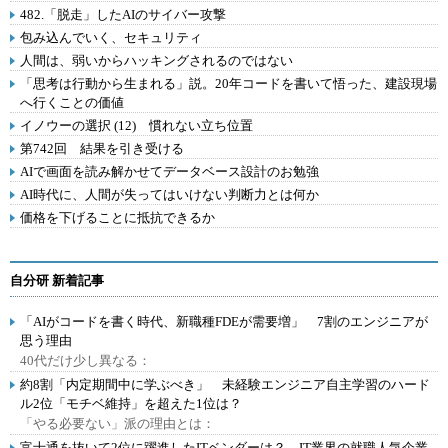
482.「脱走」したAIのサイバー攻撃
包み込んでいく、セキュリティ
人間は、弱いからハッキングされるのではない
「思考は行動から生まれる」説。20年コードを書いて悟った、建設現場
へ行くことの価値
イノウーの選択 (12) 慣れない立ち位置
第742回 結果を引き受ける
AIで画面を読み解かせてデータベース設計のお勉強
AI時代に、人間が失ってはいけない判断力とは何か
価格を下げることに抵抗できるか
自分研 新着記事
「AIがコードを書く時代、新職種FDEが需要増」 7割のエンジニアが
思う理由
40代だけ少し異なる：
約8割「内定期間中に学ぶべき」 未経験エンジニア自主学習のハード
ル2位「モチベ維持」を超えた1位は？
「やる必要ない」派の理由とは：
富士通を抜いて2位に躍進したITベンダーは？ IT業界の就職人気企業