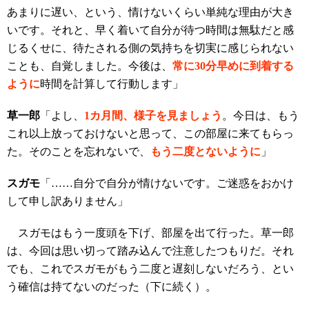
あまりに遅い、という、情けないくらい単純な理由が大き
いです。それと、早く着いて自分が待つ時間は無駄だと感
じるくせに、待たされる側の気持ちを切実に感じられない
ことも、自覚しました。今後は、
常に30分早めに到着する
ように
時間を計算して行動します」
草一郎
「よし、
1カ月間、様子を見ましょう
。今日は、もう
これ以上放っておけないと思って、この部屋に来てもらっ
た。そのことを忘れないで、
もう二度とないように
」
スガモ
「……自分で自分が情けないです。ご迷惑をおかけ
して申し訳ありません」
スガモはもう一度頭を下げ、部屋を出て行った。草一郎
は、今回は思い切って踏み込んで注意したつもりだ。それ
でも、これでスガモがもう二度と遅刻しないだろう、とい
う確信は持てないのだった（下に続く）。