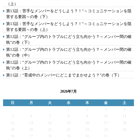
（上）
第13話：苦手なメンバーをどうしよう？！“～コミュニケーションを阻
害する要因～の巻（下）
第13話：苦手なメンバーをどうしよう？！“～コミュニケーションを阻
害する要因～の巻（上）
第12話：“グループ内のトラブルにどう立ち向かう？～メンバー間の確
執”の巻（下）
第12話：“グループ内のトラブルにどう立ち向かう？～メンバー間の確
執”の巻（中）
第12話：“グループ内のトラブルにどう立ち向かう？～メンバー間の確
執”の巻（上）
第11話：“育成中のメンバーにどこまでまかせよう？”の巻（下）
2026年7月
日
月
火
水
木
金
土
1
2
3
4
5
6
7
8
9
10
11
12
13
14
15
16
17
18
19
20
21
22
23
24
25
26
27
28
29
30
31