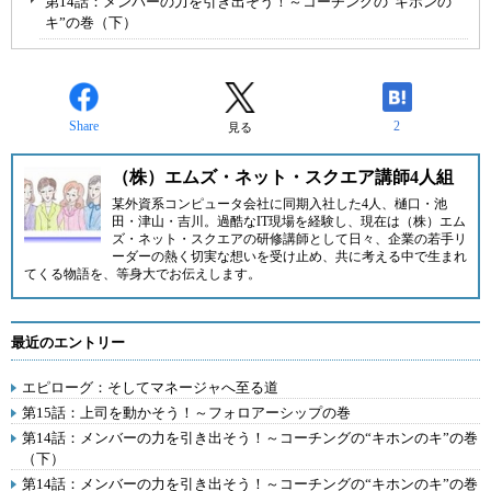
第14話：メンバーの力を引き出そう！～コーチングの“キホンの
キ”の巻（下）
Share
2
見る
（株）エムズ・ネット・スクエア講師4人組
某外資系コンピュータ会社に同期入社した4人、樋口・池
田・津山・吉川。過酷なIT現場を経験し、現在は
（株）エム
ズ・ネット・スクエア
の研修講師として日々、企業の若手リ
ーダーの熱く切実な想いを受け止め、共に考える中で生まれ
てくる物語を、等身大でお伝えします。
最近のエントリー
エピローグ：そしてマネージャへ至る道
第15話：上司を動かそう！～フォロアーシップの巻
第14話：メンバーの力を引き出そう！～コーチングの“キホンのキ”の巻
（下）
第14話：メンバーの力を引き出そう！～コーチングの“キホンのキ”の巻