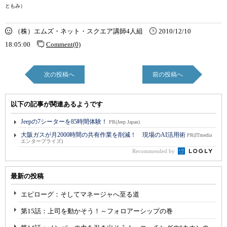
ともみ）
（株）エムズ・ネット・スクエア講師4人組
2010/12/10
18:05:00
Comment(0)
次の投稿へ
前の投稿へ
以下の記事が関連あるようです
Jeepの7シーターを85時間体験！
PR(Jeep Japan)
大阪ガスが月2000時間の共有作業を削減！ 現場のAI活用術
PR(ITmedia
エンタープライズ)
Recommended by
最新の投稿
エピローグ：そしてマネージャへ至る道
第15話：上司を動かそう！～フォロアーシップの巻