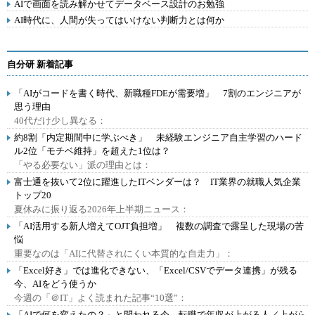
AIで画面を読み解かせてデータベース設計のお勉強
AI時代に、人間が失ってはいけない判断力とは何か
自分研 新着記事
「AIがコードを書く時代、新職種FDEが需要増」 7割のエンジニアが
思う理由
40代だけ少し異なる：
約8割「内定期間中に学ぶべき」 未経験エンジニア自主学習のハード
ル2位「モチベ維持」を超えた1位は？
「やる必要ない」派の理由とは：
富士通を抜いて2位に躍進したITベンダーは？ IT業界の就職人気企業
トップ20
夏休みに振り返る2026年上半期ニュース：
「AI活用する新人増えてOJT負担増」 複数の調査で露呈した現場の苦
悩
重要なのは「AIに代替されにくい本質的な自走力」：
「Excel好き」では進化できない、「Excel/CSVでデータ連携」が残る
今、AIをどう使うか
今週の「＠IT」よく読まれた記事“10選”：
「AIで何を変えたの？」と問われる今、転職で年収が上がる人／上がら