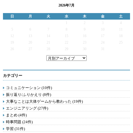
2026年7月
日
月
火
水
木
金
土
1
2
3
4
5
6
7
8
9
10
11
12
13
14
15
16
17
18
19
20
21
22
23
24
25
26
27
28
29
30
31
カテゴリー
コミュニケーション (10件)
振り返り/ふりかえり (8件)
大事なことは大体ゲームから教わった (19件)
エンジニアリング (27件)
まとめ (4件)
時事問題 (24件)
学習 (31件)