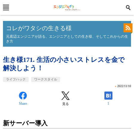
コレがワタシの生きる様
元底辺エンジニアが語る、エンジニアとしての生き様、そしてこれからの生
き方
生き様171. 生活の小さいストレスを金で
解決しよう！
ライフハック
ワークスタイル
»
2022/11/10
Share
1
見る
新サーバー導入