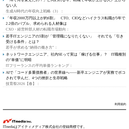
ない人
生成AI時代の年収向上戦略（3）：
「年収2000万円以上が約6割」 CTO、CIOなどハイクラス転職が5年で
2.2倍のバブル、求められる人材像は
CXO・経営幹部人材の転職市場動向：
若手ITエンジニアの5割が「管理職になりたくない」 それでも「引き
受ける条件」とは？
若手が求める“納得の働き方”：
ネットワークエンジニア、社内SEって実は「稼げる仕事」？ IT職種別
の“単価”に明暗
ITフリーランスの平均単価ランキング：
AIで「コード多重債務者」の世界線へ――新卒エンジニアが実務でボコ
されて学んだ、4つの挫折と生存戦略
技育祭2026【春】：
利用規約
ITmediaはアイティメディア株式会社の登録商標です。