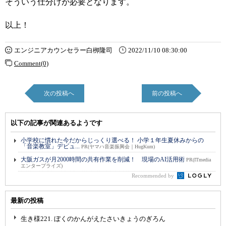
そういう仕分けが必要となります。
以上！
エンジニアカウンセラー白栁隆司
2022/11/10 08:30:00
Comment(0)
次の投稿へ
前の投稿へ
以下の記事が関連あるようです
小学校に慣れた今だからじっくり選べる！ 小学１年生夏休みからの
「音楽教室」デビュ...
PR(ヤマハ音楽振興会｜HugKum)
大阪ガスが月2000時間の共有作業を削減！ 現場のAI活用術
PR(ITmedia
エンタープライズ)
Recommended by
最新の投稿
生き様221. ぼくのかんがえたさいきょうのぎろん