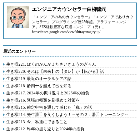
エンジニアカウンセラー白栁隆司
「エンジニアの為のカウンセラー」「エンジニアでありカウ
ンセラー」 プログラミング歴25年超。アラフォーエンジニ
ア。SES経験豊富な底辺エンジニア（元）。
https://sites.google.com/view/shirayanagiryuji/
最近のエントリー
生き様221. ぼくのかんがえたさいきょうのぎろん
生き様220. それは【未来】の【タレ】が【転がる】話
生き様219. 最近のオーラルケアの話
生き様218. 齢四十を超えて己を知る
生き様217. 2024年の振り返りと2025年の抱負
生き様216. 緊張の種類を見極めて対策を
生き様215. 確定申告を通して感じた「税」の話
生き様214. 発生滑舌を良くしよう！～その２：滑舌トレーニング～
生き様213. 今、私達にできること
生き様212. 昨年の振り返りと2024年の抱負