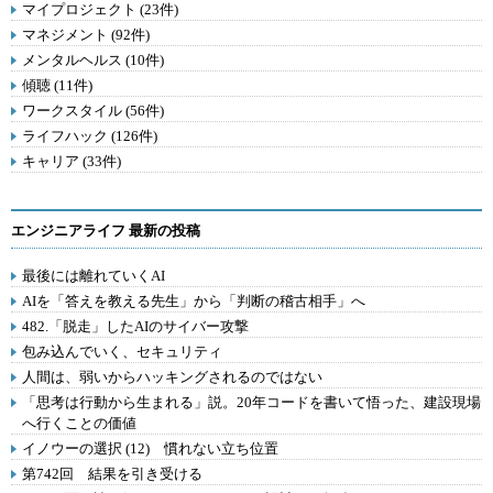
マイプロジェクト (23件)
マネジメント (92件)
メンタルヘルス (10件)
傾聴 (11件)
ワークスタイル (56件)
ライフハック (126件)
キャリア (33件)
エンジニアライフ 最新の投稿
最後には離れていくAI
AIを「答えを教える先生」から「判断の稽古相手」へ
482.「脱走」したAIのサイバー攻撃
包み込んでいく、セキュリティ
人間は、弱いからハッキングされるのではない
「思考は行動から生まれる」説。20年コードを書いて悟った、建設現場
へ行くことの価値
イノウーの選択 (12) 慣れない立ち位置
第742回 結果を引き受ける