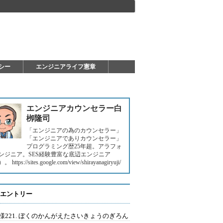
シー
エンジニアライフ憲章
エンジニアカウンセラー白
栁隆司
「エンジニアの為のカウンセラー」
「エンジニアでありカウンセラー」
プログラミング歴25年超。アラフォ
ンジニア。SES経験豊富な底辺エンジニア
https://sites.google.com/view/shirayanagiryuji/
エントリー
様221. ぼくのかんがえたさいきょうのぎろん