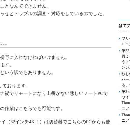
ことなんてできません。
っせとトラブルの調査・対応をしているのでした。
はてブ
フリ
……
IT
第2
買え
視野に入れなければいけません。
う：
ます。
ンジ
という訳でもありません。
欲し
ハー
る、
しております。
第3
ナ禍でリモートになり出番がない悲しいノートPCで
ワイ
Th
の作業はこちらでも可能です。
ニア
Th
ニア
イ（32インチ4K！）は切替器でこちらのPCからも使