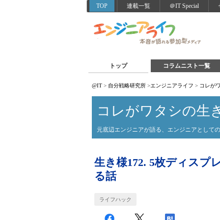
TOP
連載一覧
＠IT Special
トップ
コラムニスト一覧
@IT
>
自分戦略研究所
>
エンジニアライフ
>
コレが
コレがワタシの生
元底辺エンジニアが語る、エンジニアとして
生き様172. 5枚ディス
る話
ライフハック