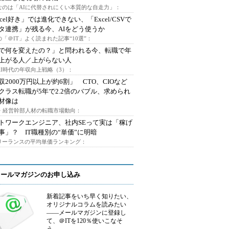
なのは「AIに代替されにくい本質的な自走力」：
xcel好き」では進化できない、「Excel/CSVで
タ連携」が残る今、AIをどう使うか
「＠IT」よく読まれた記事“10選”：
Iで何を変えたの？」と問われる今、転職で年
上がる人／上がらない人
AI時代の年収向上戦略（3）：
収2000万円以上が約6割」 CTO、CIOなど
クラス転職が5年で2.2倍のバブル、求められ
材像は
O・経営幹部人材の転職市場動向：
トワークエンジニア、社内SEって実は「稼げ
事」？ IT職種別の“単価”に明暗
フリーランスの平均単価ランキング：
メールマガジンのお申し込み
新着記事をいち早く知りたい、
オリジナルコラムを読みたい
――メールマガジンに登録し
て、＠ITを120％使いこなそ