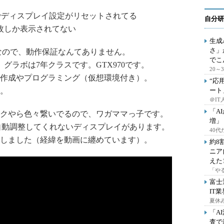
ateでディスプレイ設定がリセットされてる
自分研
枚しか表示されてない
生成
さ」
なので、動作保証なんてありません。
でこ
グラボは7年クラスです。GTX970です。
20
画作成やプログラミング（仮想環境付き）。
“応
。
ート
＠IT
「A
クやら色々繋いでるので、ワガママっ子です。
増」
を自動調整してくれないディスプレイがあります。
40
しました（経緯を動画に纏めています）。
約8
ニア
えた
「や
富士
IT
夏休
「A
査で