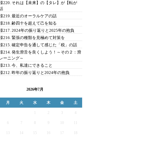
様220. それは【未来】の【タレ】が【転が
話
様219. 最近のオーラルケアの話
様218. 齢四十を超えて己を知る
様217. 2024年の振り返りと2025年の抱負
様216. 緊張の種類を見極めて対策を
様215. 確定申告を通して感じた「税」の話
様214. 発生滑舌を良くしよう！～その２：滑
レーニング～
様213. 今、私達にできること
様212. 昨年の振り返りと2024年の抱負
2026年7月
月
火
水
木
金
土
1
2
3
4
6
7
8
9
10
11
13
14
15
16
17
18