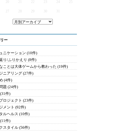
20
21
22
23
24
25
27
28
29
30
31
リー
ュニケーション (10件)
返り/ふりかえり (8件)
なことは大体ゲームから教わった (19件)
ジニアリング (27件)
 (4件)
題 (24件)
(31件)
プロジェクト (23件)
メント (92件)
タルヘルス (10件)
(11件)
クスタイル (56件)