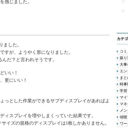
を感じました。
19
26
！
カテゴ
なりました。
コミ
ですが、ようやく形になりました。
振り
るんだ？と言われそうです。
大事
エン
どいい！
まとめ
、更にいい！
時事問
学習 
マイ
ょっとした作業ができるサブディスプレイがあればよ
マネジ
メン
ディスプレイを増やしまくっていた結果です。
傾聴 
インチサイズの規格のディスプレイは1枚しかありません。
ワー