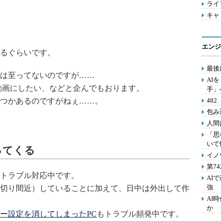
ライフ
キャリ
エンジ
るぐらいです。
最後
は至ってないのですが……
AI
動画にしたい、などと企んでもおります。
手」
つかあるのですがねぇ……。
48
包み
人間
「思
いて
ってくる
イノ
第7
トラブル対応中です。
AI
強
切り間近）していることに加えて、日中は外出して作
AI
か
ー設定を消してしまったPC
もトラブル頻発中です。