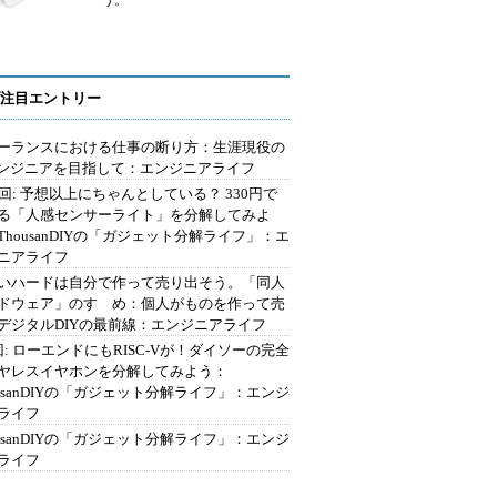
う。
注目エントリー
ーランスにおける仕事の断り方：生涯現役の
エンジニアを目指して：エンジニアライフ
2回: 予想以上にちゃんとしている？ 330円で
る「人感センサーライト」を分解してみよ
ThousanDIYの「ガジェット分解ライフ」：エ
ニアライフ
いハードは自分で作って売り出そう。「同人
ドウェア」のすゝめ：個人がものを作って売
デジタルDIYの最前線：エンジニアライフ
回: ローエンドにもRISC-Vが！ダイソーの完全
ヤレスイヤホンを分解してみよう：
ousanDIYの「ガジェット分解ライフ」：エンジ
ライフ
ousanDIYの「ガジェット分解ライフ」：エンジ
ライフ