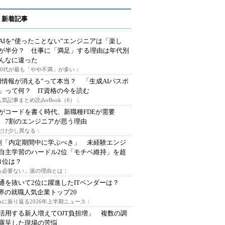
 新着記事
AIを“使ったことない”エンジニアは「楽し
が半分？ 仕事に「満足」する理由は年代別
んなに違った
～30代が最も「やや不満」が多い：
用情報が消える”って本当？ 「生成AIパスポ
」って何？ IT資格の今を読む
人気記事まとめ読みeBook（6）：
Iがコードを書く時代、新職種FDEが需要
 7割のエンジニアが思う理由
代だけ少し異なる：
割「内定期間中に学ぶべき」 未経験エンジ
自主学習のハードル2位「モチベ維持」を超
1位は？
る必要ない」派の理由とは：
通を抜いて2位に躍進したITベンダーは？
業界の就職人気企業トップ20
みに振り返る2026年上半期ニュース：
I活用する新人増えてOJT負担増」 複数の調
露呈した現場の苦悩