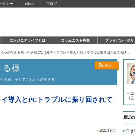
セミナー
eBook
ブログ
エンジニアライフとは
コラムニスト募集
プライバシーポリ
ワタシの生きる様
>
生き様172. 5枚ディスプレイ導入とPCトラブルに振り回されてる話：
きる様
RSS
の生き様、そしてこれからの生き方
ーエ
プレイ導入とPCトラブルに振り回されて
（元）。 
最近の
»
2022/11/17
生き