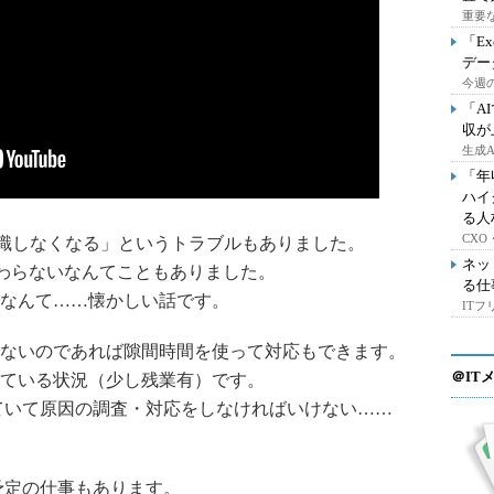
重要
「E
デー
今週の
「A
収が
生成
「年
ハイ
る人
CX
識しなくなる」というトラブルもありました。
ネッ
常に終わらないなんてこともありました。
る仕
なんて……懐かしい話です。
IT
ないのであれば隙間時間を使って対応もできます。
＠IT
ている状況（少し残業有）です。
ていて原因の調査・対応をしなければいけない……
予定の仕事もあります。