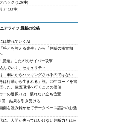
ハック (126件)
ア (33件)
ニアライフ 最新の投稿
には離れていくAI
を「答えを教える先生」から「判断の稽古相
へ
2.「脱走」したAIのサイバー攻撃
込んでいく、セキュリティ
は、弱いからハッキングされるのではない
考は行動から生まれる」説。20年コードを書
悟った、建設現場へ行くことの価値
ウーの選択 (12) 慣れない立ち位置
42回 結果を引き受ける
で画面を読み解かせてデータベース設計のお勉
時代に、人間が失ってはいけない判断力とは何