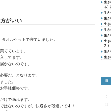
生き
る】
生き
生き
た方がいい
生き
生き
生き
、タオルケットで寝ていました。
生き
舌ト
棄てています。
生き
入してます。
生き
届かないのです。
必要だ、となります。
日
ました。
のお手軽価格です。
5
だけで眠れます。
12
ではないのですが、快適さが段違いです！