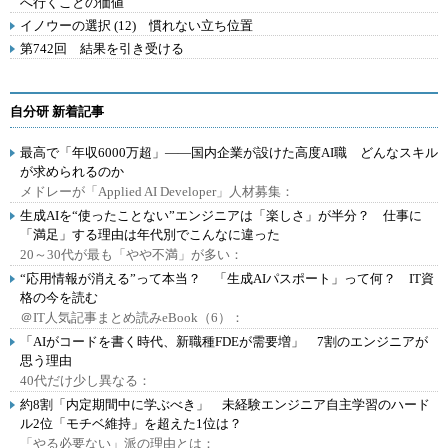
へ行くことの価値
イノウーの選択 (12) 慣れない立ち位置
第742回 結果を引き受ける
自分研 新着記事
最高で「年収6000万超」――国内企業が設けた高度AI職 どんなスキル
が求められるのか
メドレーが「Applied AI Developer」人材募集：
生成AIを“使ったことない”エンジニアは「楽しさ」が半分？ 仕事に
「満足」する理由は年代別でこんなに違った
20～30代が最も「やや不満」が多い：
“応用情報が消える”って本当？ 「生成AIパスポート」って何？ IT資
格の今を読む
＠IT人気記事まとめ読みeBook（6）：
「AIがコードを書く時代、新職種FDEが需要増」 7割のエンジニアが
思う理由
40代だけ少し異なる：
約8割「内定期間中に学ぶべき」 未経験エンジニア自主学習のハード
ル2位「モチベ維持」を超えた1位は？
「やる必要ない」派の理由とは：