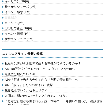
キャリコン (10件)
乗っかりシリーズ (9件)
イベント感想 (2件)
書籍紹介
キャリア (8件)
〇〇してみた (16件)
イベント情報 (1件)
女性エンジニア (3件)
エンジニアライフ 最新の投稿
私たちはデジタル世界で生きる準備ができているのか？
AIにDB設計を任せるとは、どこの何のことなのか？
最後には離れていくAI
AIを「答えを教える先生」から「判断の稽古相手」へ
482.「脱走」したAIのサイバー攻撃
包み込んでいく、セキュリティ
人間は、弱いからハッキングされるのではない
「思考は行動から生まれる」説。20年コードを書いて悟った、建設現場