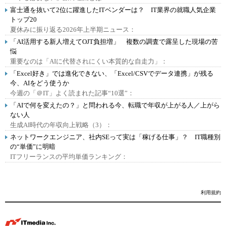
富士通を抜いて2位に躍進したITベンダーは？ IT業界の就職人気企業
トップ20
夏休みに振り返る2026年上半期ニュース：
「AI活用する新人増えてOJT負担増」 複数の調査で露呈した現場の苦
悩
重要なのは「AIに代替されにくい本質的な自走力」：
「Excel好き」では進化できない、「Excel/CSVでデータ連携」が残る
今、AIをどう使うか
今週の「＠IT」よく読まれた記事“10選”：
「AIで何を変えたの？」と問われる今、転職で年収が上がる人／上がら
ない人
生成AI時代の年収向上戦略（3）：
ネットワークエンジニア、社内SEって実は「稼げる仕事」？ IT職種別
の“単価”に明暗
ITフリーランスの平均単価ランキング：
利用規約