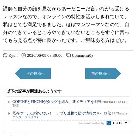
講師と自分の顔を見ながらあーだこーだ言いながら受ける
レッスンなので、オンラインの特性を活かしきれていて、
私はとても満足できました。ほぼマンツーマンなので、自
分のできているところやできていないところをすぐに言っ
てもらえる点が特に良かったです。ご興味ある方はぜひ。
Kyon
2020/06/09 08:30:00
Comment(0)
次の投稿へ
前の投稿へ
以下の記事が関連あるようです
GOETHEとFINCHIがタッグを組み、新メディアを創設
PR(FINCHI on GOE
THE)
既存ツールは捨てない！ アプリ連携で防ぐ情報のサイロ化
PR(ITmedia
エンタープライズ)
Recommended by