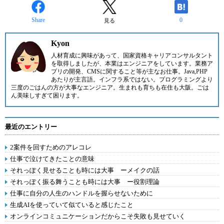
Share
0
見る
Kyon
人材育成に興味があって、国家資格キャリアコンサルタント
を取得しましたが、本業はエンジニアをしています。業務ア
プリの開発、CMSに関すること等が主なお仕事。Java,PHP
あたりが主言語。インフラ系ではない。プログラミングより
三度のごはんの方が大事なエンジニア。生まれも育ちも在住も大阪。ごは
ん美味しすぎて困ります。
最近のエントリー
2案件を回すためのアレコレ
仕事で泣けてきたことの意味
それっぽく見せることも時には大事 ーメイクの話
それっぽく振る舞うことも時には大事 ー役割理論
仕事に自分の人生のハンドルを握らせないために
生成AIを使っていて似ていると感じたこと
オンラインコミュニケーションだからこそ失敗も見せていく