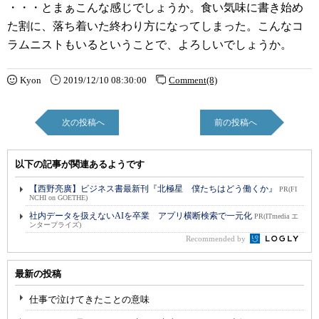
・・・とまぁこんな感じでしょうか。食い気味に書き始め
た割に、落ち着いた終わり方になってしまった。こんなコ
ラムニストもいるということで、よろしいでしょうか。
Kyon
2019/12/10 08:30:00
Comment(8)
次の投稿へ
前の投稿へ
以下の記事が関連あるようです
【西野亮廣】ビジネス書最新刊『北極星 僕たちはどう働くか』
PR(FI
NCHI on GOETHE)
社内データを扱えないAIを卒業 アプリ横断検索で一元化
PR(ITmedia エ
ンタープライズ)
Recommended by
最新の投稿
仕事で泣けてきたことの意味