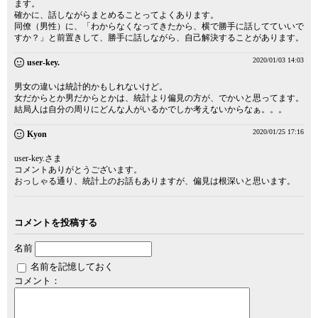
ます。
確かに、話しながらまとめることってよくあります。
同僚（男性）に、「わからなくなってきたから、横で勝手に話してていいで
すか？」と前置きして、勝手に話しながら、自己解決することがあります。
2020/01/03 14:03
user-key.
男女の違いは統計的かもしれないけど。
女だからとか男だからとかは、統計より偏見の方が、でかいと思ってます。
結局人は自分の周りにどんな人がいるかでしか考えないからなぁ。。。
2020/01/25 17:16
Kyon
user-key.さま
コメントありがとうございます。
おっしゃる通り、統計上のお話もありますが、偏見は根深いと思います。
コメントを投稿する
名前
名前を記憶しておく
コメント：