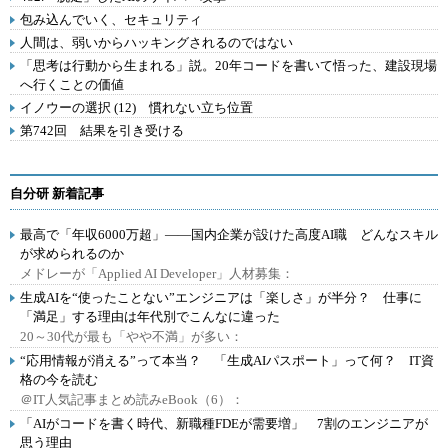
包み込んでいく、セキュリティ
人間は、弱いからハッキングされるのではない
「思考は行動から生まれる」説。20年コードを書いて悟った、建設現場
へ行くことの価値
イノウーの選択 (12) 慣れない立ち位置
第742回 結果を引き受ける
自分研 新着記事
最高で「年収6000万超」――国内企業が設けた高度AI職 どんなスキル
が求められるのか
メドレーが「Applied AI Developer」人材募集：
生成AIを“使ったことない”エンジニアは「楽しさ」が半分？ 仕事に
「満足」する理由は年代別でこんなに違った
20～30代が最も「やや不満」が多い：
“応用情報が消える”って本当？ 「生成AIパスポート」って何？ IT資
格の今を読む
＠IT人気記事まとめ読みeBook（6）：
「AIがコードを書く時代、新職種FDEが需要増」 7割のエンジニアが
思う理由