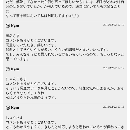
ただ「解決してなかったら何か言ってほしいかも」には、相手がどれだけ自
分の話を聞いていたか。が潜んでいるので、適当に聞いてたら大変なこと
に・・・
なんて事を頭において私は対応してますσ(^_^;)
2019/12/22 17:10
Kyon
匿名さま
コメントありがとうございます。
同意していただき、嬉しいです。
傾向としてそういう人が多い、ぐらいの認識だとまだいいんです。
でも、みんなそうだと思われている方もいらっしゃるので、ちょっとなぁと
思っています。
2019/12/22 17:12
Kyon
にゃんこさま
コメントありがとうございます。
そういう調査のデータを見たことがないので、想像の域を出ませんが、おそ
らくそうなんでしょうね。
私はどうやら外れ値のようです。
2019/12/22 17:15
Kyon
しょうさま
コメントありがとうございます。
とてもわかりやすくて、きちんと対応しようと思われているのが伝わってき