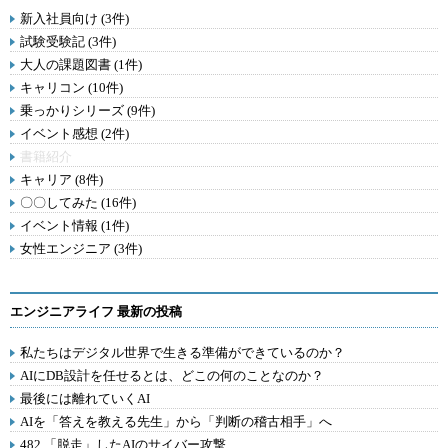
新入社員向け (3件)
試験受験記 (3件)
大人の課題図書 (1件)
キャリコン (10件)
乗っかりシリーズ (9件)
イベント感想 (2件)
書籍紹介
キャリア (8件)
〇〇してみた (16件)
イベント情報 (1件)
女性エンジニア (3件)
エンジニアライフ 最新の投稿
私たちはデジタル世界で生きる準備ができているのか？
AIにDB設計を任せるとは、どこの何のことなのか？
最後には離れていくAI
AIを「答えを教える先生」から「判断の稽古相手」へ
482.「脱走」したAIのサイバー攻撃