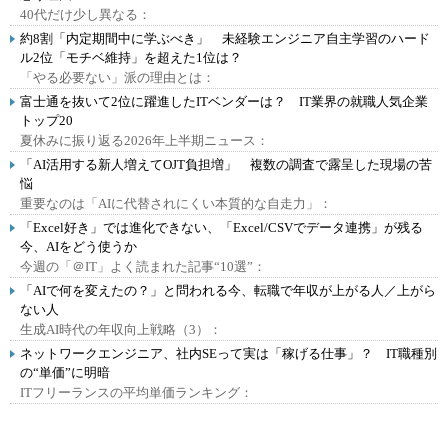
40代だけ少し異なる：
約8割「内定期間中に学ぶべき」 未経験エンジニア自主学習のハード
ル2位「モチベ維持」を超えた1位は？
「やる必要ない」派の理由とは：
富士通を抜いて2位に躍進したITベンダーは？ IT業界の就職人気企業
トップ20
夏休みに振り返る2026年上半期ニュース：
「AI活用する新人増えてOJT負担増」 複数の調査で露呈した現場の苦
悩
重要なのは「AIに代替されにくい本質的な自走力」：
「Excel好き」では進化できない、「Excel/CSVでデータ連携」が残る
今、AIをどう使うか
今週の「＠IT」よく読まれた記事“10選”：
「AIで何を変えたの？」と問われる今、転職で年収が上がる人／上がら
ない人
生成AI時代の年収向上戦略（3）：
ネットワークエンジニア、社内SEって実は「稼げる仕事」？ IT職種別
の“単価”に明暗
ITフリーランスの平均単価ランキング：