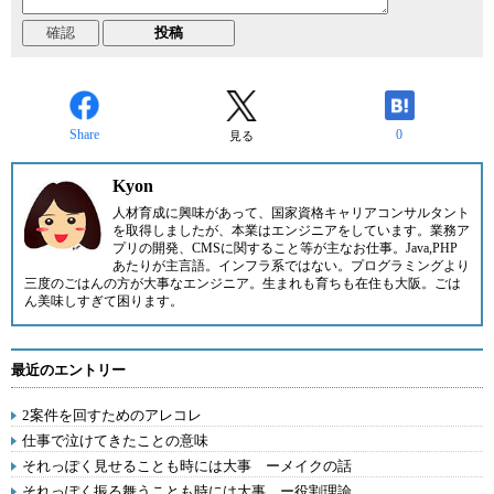
Share
0
見る
Kyon
人材育成に興味があって、国家資格キャリアコンサルタント
を取得しましたが、本業はエンジニアをしています。業務ア
プリの開発、CMSに関すること等が主なお仕事。Java,PHP
あたりが主言語。インフラ系ではない。プログラミングより
三度のごはんの方が大事なエンジニア。生まれも育ちも在住も大阪。ごは
ん美味しすぎて困ります。
最近のエントリー
2案件を回すためのアレコレ
仕事で泣けてきたことの意味
それっぽく見せることも時には大事 ーメイクの話
それっぽく振る舞うことも時には大事 ー役割理論