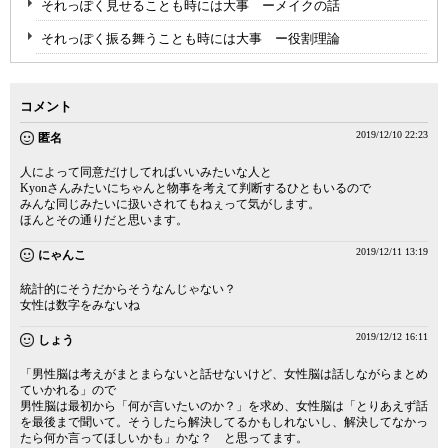
それっぽく見せることも時には大事 ーメイクの話
それっぽく振る舞うことも時には大事 ー役割理論
コメント
2019/12/10 22:23
匿名
人によって同意だけしてればいいみたいな人と
Kyonさんみたいにちゃんと物事を考えて判断するひともいるので
みんな同じみたいに扱いされてもねぇって気がします。
ほんとその通りだと思います。
2019/12/11 13:19
にゃんこ
統計的にそうだからそうなんじゃない？
女性は数字をみないね
2019/12/12 16:11
しょう
「男性脳は考えがまとまらないと話せないけど、女性脳は話しながらまとめ
ていかれる」ので
男性脳は最初から「何が言いたいのか？」を求め、女性脳は「とりあえず話
を最後まで聞いて。そうしたら解決してるかもしれないし、解決してなかっ
たら何か言ってほしいかも」かな？ と思ってます。