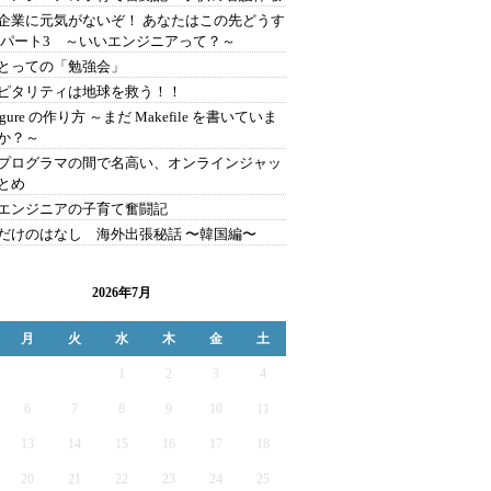
企業に元気がないぞ！ あなたはこの先どうす
 パート3 ～いいエンジニアって？～
とっての「勉強会」
ピタリティは地球を救う！！
figure の作り方 ～まだ Makefile を書いていま
か？～
プログラマの間で名高い、オンラインジャッ
とめ
エンジニアの子育て奮闘記
だけのはなし 海外出張秘話 〜韓国編〜
2026年7月
月
火
水
木
金
土
1
2
3
4
6
7
8
9
10
11
13
14
15
16
17
18
20
21
22
23
24
25