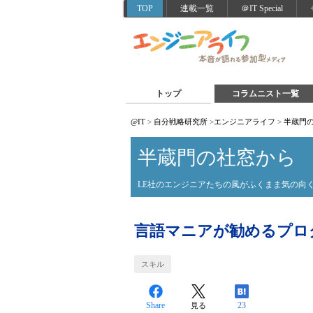
TOP
連載一覧
＠IT Special
トップ
コラムニスト一覧
@IT
>
自分戦略研究所
>
エンジニアライフ
>
半蔵門
半蔵門の社窓から
LE社のエンジニアたちの風がふくまま気の向
言語マニアが勧めるプロ
スキル
Share
23
見る