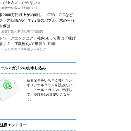
上がる人／上がらない人
AI時代の年収向上戦略（3）：
収2000万円以上が約6割」 CTO、CIOなど
クラス転職が5年で2.2倍のバブル、求められ
材像は
O・経営幹部人材の転職市場動向：
トワークエンジニア、社内SEって実は「稼げ
事」？ IT職種別の“単価”に明暗
フリーランスの平均単価ランキング：
メールマガジンのお申し込み
新着記事をいち早く知りたい、
オリジナルコラムを読みたい
――メールマガジンに登録し
て、＠ITを120％使いこなそ
う。
注目エントリー