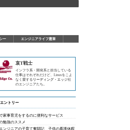
シー
エンジニアライフ憲章
哀T戦士
インフラ系・開発系と担当している
仕事はそれぞれだけど、Linuxをこよ
なく愛する
リーディング・エッジ
社
のエンジニアたち。
エントリー
で家事育児をするのに便利なサービス
の勉強のススメ
エンジニアの子育て奮闘記 子供の看護休暇