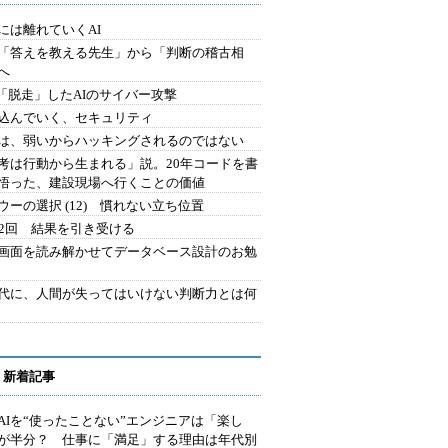
には離れていくAI
を「答えを教える先生」から「判断の稽古相
へ
2.「脱走」したAIのサイバー攻撃
込んでいく、セキュリティ
は、弱いからハッキングされるのではない
考は行動から生まれる」説。20年コードを書
悟った、建設現場へ行くことの価値
ウーの選択 (12) 慣れない立ち位置
42回 結果を引き受ける
で画面を読み解かせてデータベース設計のお勉
時代に、人間が失ってはいけない判断力とは何
 新着記事
AIを“使ったことない”エンジニアは「楽し
が半分？ 仕事に「満足」する理由は年代別