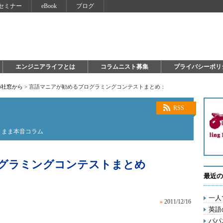
セミナー
eBook
ブログ
エンジニアライフとは
コラムニスト募集
プライバシーポリ
の社窓から
>
言語マニアが勧めるプログラミングコンテストまとめ：
RSS
くまま本音コラム
グラミングコンテストまとめ
最近の
一人
»
2011/12/16
英語
パパ