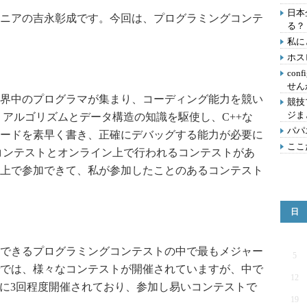
日本
ニアの吉永彰成です。今回は、プログラミングコンテ
る？
私に
ホス
con
せん
界中のプログラマが集まり、コーディング能力を競い
競技
ジま
、アルゴリズムとデータ構造の知識を駆使し、C++な
パパ
ードを素早く書き、正確にデバッグする能力が必要に
ここ
コンテストとオンライン上で行われるコンテストがあ
上で参加できて、私が参加したことのあるコンテスト
日
参加できるプログラミングコンテストの中で最もメジャー
5
derでは、様々なコンテストが開催されていますが、中で
12
下SRM)は月に3回程度開催されており、参加し易いコンテストで
19