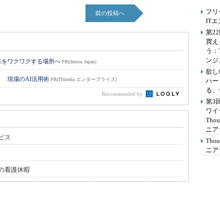
フリ
前の投稿へ
IT
第2
買え
う：
ンジ
来をワクワクする場所へ
PR(dentsu Japan)
欲し
！ 現場のAI活用術
PR(ITmedia エンタープライズ)
ハー
る、
Recommended by
第3
ワイ
Th
ニア
ビス
Th
ニア
の看護休暇