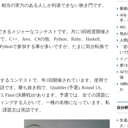
と呼ばれ、相当の実力のある人しか到達できない狭き門です。
最後
AI
手」
48
参加できるメジャーなコンテストです。月に3回程度開催さ
包み
、Java、C#の他、Python、Ruby、Haskell、
人間
+かPythonで参加する事が多いですが、たまに気分転換で
「思
いて
。
イノ
第7
AI
強
gleが主催するコンテストで、年1回開催されています。使用で
AI
ち抜き戦で、Qualifier (予選), Round 1A,
か
2, Round 3, Final (決勝戦)があります。予選では、全ての課題に
ィングする人がいて、一種の名物になっています。私
自分研
す。課題文は英語です。
生成
さ」