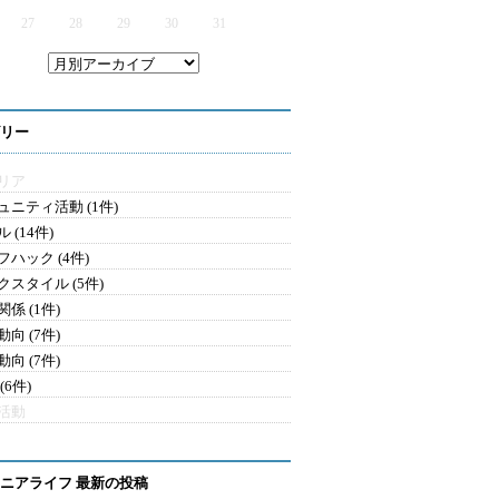
27
28
29
30
31
リー
リア
ュニティ活動 (1件)
 (14件)
フハック (4件)
クスタイル (5件)
係 (1件)
向 (7件)
向 (7件)
(6件)
活動
ニアライフ 最新の投稿