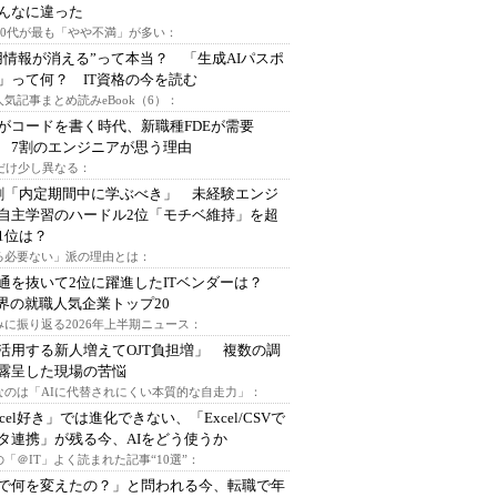
んなに違った
～30代が最も「やや不満」が多い：
用情報が消える”って本当？ 「生成AIパスポ
」って何？ IT資格の今を読む
人気記事まとめ読みeBook（6）：
Iがコードを書く時代、新職種FDEが需要
 7割のエンジニアが思う理由
代だけ少し異なる：
割「内定期間中に学ぶべき」 未経験エンジ
自主学習のハードル2位「モチベ維持」を超
1位は？
る必要ない」派の理由とは：
通を抜いて2位に躍進したITベンダーは？
業界の就職人気企業トップ20
みに振り返る2026年上半期ニュース：
I活用する新人増えてOJT負担増」 複数の調
露呈した現場の苦悩
なのは「AIに代替されにくい本質的な自走力」：
xcel好き」では進化できない、「Excel/CSVで
タ連携」が残る今、AIをどう使うか
「＠IT」よく読まれた記事“10選”：
Iで何を変えたの？」と問われる今、転職で年