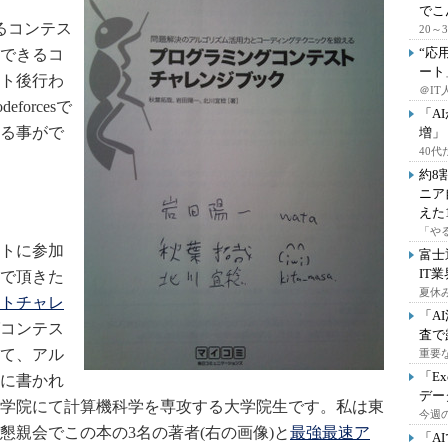
でこ
るコンテス
20
“応
できるコ
ート
ト後行わ
＠IT
forcesで
「A
る事がで
増」
40
約8
ニア
えた
「や
トに参加
富士
IT
で頂きた
夏休
トチャレ
「A
コンテス
査で
て、アル
重要
「E
に書かれ
デー
学院にて計算機科学を専攻する大学院生です。私は東
今週の
懇親会でこの本の3名の著者(右の画像)と
最強最速ア
「A