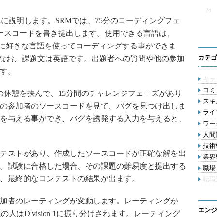
26
に説明します。SRMでは、75分のコーディングフェ
ースコードを書き提出します。使用できる言語は、
課題毎に好きな言語を使ってコーディングする事ができま
カテゴ
。なお、課題文は英語です。出題者への質問や他の参加
す。
キャ
コミ
休憩を挟んで、15分間のチャレンジフェーズがあり
スキル
の参加者のソースコードを見て、バグを見つけ出しま
ライ
を与える事ができ、バグを誘発する入力を与えると、
ワー
人間関
技術動
テストがあり、作成したソースコードが正確な解を出
業界動
。試験に合格した場合、その課題の難易度と提出する
職場 
、最終的なコンテストの結果が出ます。
転職
加者のレーティングが変動します。レーティングが
エンジ
00以上の人はDivision 1に振り分けされます。レーティング