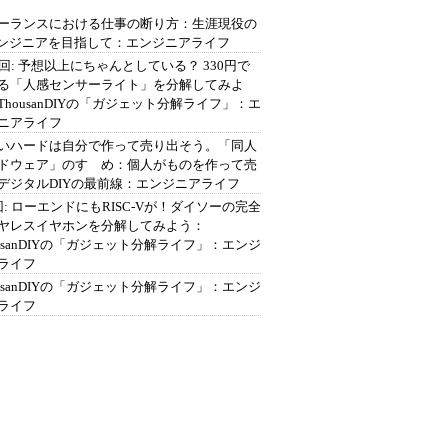
ーランスにおける仕事の断り方：生涯現役の
エンジニアを目指して：エンジニアライフ
2回: 予想以上にちゃんとしている？ 330円で
る「人感センサーライト」を分解してみよ
ThousanDIYの「ガジェット分解ライフ」：エ
ニアライフ
いハードは自分で作って売り出そう。「同人
ドウェア」のすゝめ：個人がものを作って売
デジタルDIYの最前線：エンジニアライフ
回: ローエンドにもRISC-Vが！ダイソーの完全
ヤレスイヤホンを分解してみよう：
ousanDIYの「ガジェット分解ライフ」：エンジ
ライフ
ousanDIYの「ガジェット分解ライフ」：エンジ
ライフ