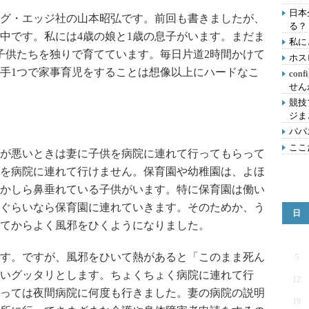
日本
グ・エッジ社の山本昭弘です。前回も書きましたが、
る？
中です。私には4歳の娘と1歳の息子がいます。まだま
私に
子供たちを独りで育てています。毎日片道2時間かけて
ホス
手1つで家事育児をすることは想像以上にハードなこ
con
せん
競技
ジま
パパ
ここ
が悪いときは妻に子供を病院に連れて行ってもらって
を病院に連れて行けません。保育園や幼稚園は、よほ
かしら鼻垂れている子供がいます。特に保育園は働い
ぐらいなら保育園に連れていきます。そのためか、う
日
てからよく風邪をひくようになりました。
す。ですが、風邪をひいて熱があると「このまま死ん
5
いグッタリとします。ちょくちょく病院に連れて行
12
っては夜間病院に何度も行きました。妻の病院の説明
19