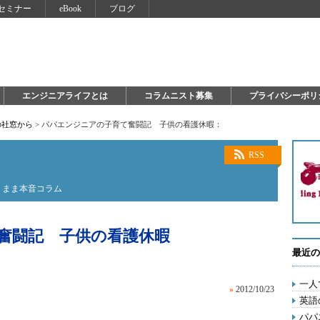
セミナー
eBook
ブログ
エンジニアライフとは
コラムニスト募集
プライバシーポリ
の社窓から
>
パパエンジニアの子育て奮闘記 子供の看護休暇：
RSS
くまま本音コラム
奮闘記 子供の看護休暇
最近の
一人
»
2012/10/23
英語
パパ