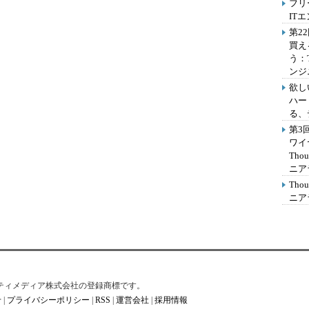
フリ
IT
第2
買え
う：
ンジ
欲し
ハー
る、
第3
ワイ
Th
ニア
Th
ニア
はアイティメディア株式会社の登録商標です。
せ
|
プライバシーポリシー
|
RSS
|
運営会社
|
採用情報