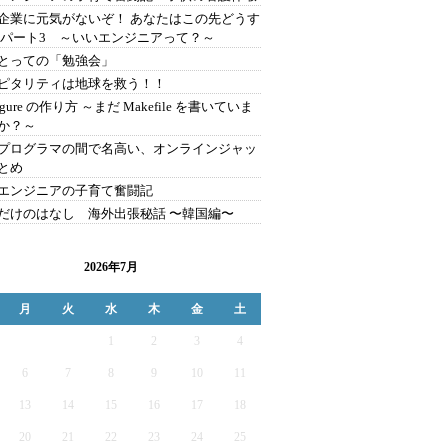
企業に元気がないぞ！ あなたはこの先どうす
 パート3 ～いいエンジニアって？～
とっての「勉強会」
ピタリティは地球を救う！！
figure の作り方 ～まだ Makefile を書いていま
か？～
プログラマの間で名高い、オンラインジャッ
とめ
エンジニアの子育て奮闘記
だけのはなし 海外出張秘話 〜韓国編〜
2026年7月
月
火
水
木
金
土
1
2
3
4
6
7
8
9
10
11
13
14
15
16
17
18
20
21
22
23
24
25