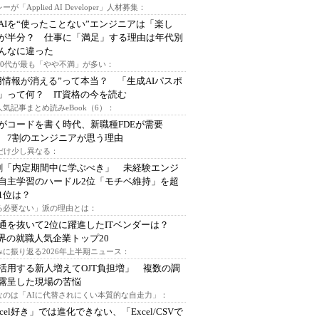
ーが「Applied AI Developer」人材募集：
AIを“使ったことない”エンジニアは「楽し
が半分？ 仕事に「満足」する理由は年代別
んなに違った
～30代が最も「やや不満」が多い：
用情報が消える”って本当？ 「生成AIパスポ
」って何？ IT資格の今を読む
人気記事まとめ読みeBook（6）：
Iがコードを書く時代、新職種FDEが需要
 7割のエンジニアが思う理由
代だけ少し異なる：
割「内定期間中に学ぶべき」 未経験エンジ
自主学習のハードル2位「モチベ維持」を超
1位は？
る必要ない」派の理由とは：
通を抜いて2位に躍進したITベンダーは？
業界の就職人気企業トップ20
みに振り返る2026年上半期ニュース：
I活用する新人増えてOJT負担増」 複数の調
露呈した現場の苦悩
なのは「AIに代替されにくい本質的な自走力」：
xcel好き」では進化できない、「Excel/CSVで