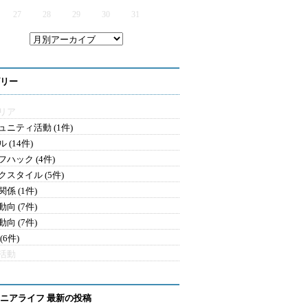
27
28
29
30
31
リー
リア
ュニティ活動 (1件)
 (14件)
フハック (4件)
クスタイル (5件)
係 (1件)
向 (7件)
向 (7件)
(6件)
活動
ニアライフ 最新の投稿