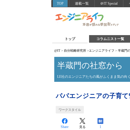
TOP
連載一覧
＠IT Special
トップ
コラムニスト一覧
@IT
>
自分戦略研究所
>
エンジニアライフ
>
半蔵門
半蔵門の社窓から
LE社のエンジニアたちの風がふくまま気の向
パパエンジニアの子育て
ワークスタイル
Share
1
見る