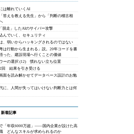
には離れていくAI
を「答えを教える先生」から「判断の稽古相
へ
2.「脱走」したAIのサイバー攻撃
込んでいく、セキュリティ
は、弱いからハッキングされるのではない
考は行動から生まれる」説。20年コードを書
悟った、建設現場へ行くことの価値
ウーの選択 (12) 慣れない立ち位置
42回 結果を引き受ける
で画面を読み解かせてデータベース設計のお勉
時代に、人間が失ってはいけない判断力とは何
 新着記事
で「年収6000万超」――国内企業が設けた高
I職 どんなスキルが求められるのか