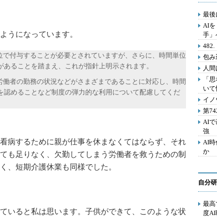
最後
AI
ようになっています。
手」
48
単位で付与することが必要とされていますが、さらに、時間単位
包み
があることを踏まえ、これが指針上明示されます。
人間
「思
、労働者の勤務の状況などがさまざまであることに対応し、時間
いて
を認めることなど制度の弾力的な利用について配慮してくだ
イノ
第7
AI
強
看病するために親が仕事を休まなくてはならず、それ
AI
か
ても足りなく、欠勤してしまう労働者を救うための制
く、短期介護休業も同様でした。
自分研
最高
ていると私は思います。子供ができて、このような状
度A