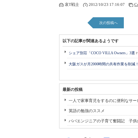
哀T戦士
2012/10/23 17:16:07
C
次の投稿へ
以下の記事が関連あるようです
シェア別荘「COCO VILLA Owners」3選
P
大阪ガスが月2000時間の共有作業を削減
最新の投稿
一人で家事育児をするのに便利なサー
英語の勉強のススメ
パパエンジニアの子育て奮闘記 子供