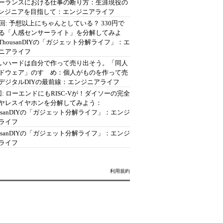
ーランスにおける仕事の断り方：生涯現役の
エンジニアを目指して：エンジニアライフ
2回: 予想以上にちゃんとしている？ 330円で
る「人感センサーライト」を分解してみよ
ThousanDIYの「ガジェット分解ライフ」：エ
ニアライフ
いハードは自分で作って売り出そう。「同人
ドウェア」のすゝめ：個人がものを作って売
デジタルDIYの最前線：エンジニアライフ
回: ローエンドにもRISC-Vが！ダイソーの完全
ヤレスイヤホンを分解してみよう：
ousanDIYの「ガジェット分解ライフ」：エンジ
ライフ
ousanDIYの「ガジェット分解ライフ」：エンジ
ライフ
利用規約