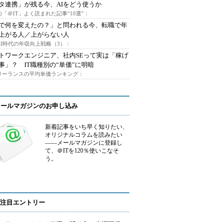
タ連携」が残る今、AIをどう使うか
「＠IT」よく読まれた記事“10選”：
Iで何を変えたの？」と問われる今、転職で年
上がる人／上がらない人
AI時代の年収向上戦略（3）：
トワークエンジニア、社内SEって実は「稼げ
事」？ IT職種別の“単価”に明暗
フリーランスの平均単価ランキング：
メールマガジンのお申し込み
新着記事をいち早く知りたい、
オリジナルコラムを読みたい
――メールマガジンに登録し
て、＠ITを120％使いこなそ
う。
注目エントリー