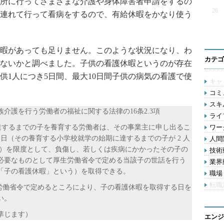
所に行ってさまざまな介護や身体障害者申請をするの
26
連れて行って看病をするので、有給休暇をかなり使う
暇があっても足りません。このような状況になり、わ
カテゴ
ないかと調べました。子供の看護休暇というのが存在
供1人につき5日間、最大10日間子供の病気の看護で使
キャ
コミ
スキル
介護を行う労働者の福祉に関する法律の16条2.3項
ライ
期に達するまでの子を養育する労働者は、その事業主に申し出るこ
ワー
日（その養育する小学校就学の始期に達するまでの子が 2 人
人間関
日）を限度として、負傷し、若しくは疾病にかかったその子の
技術動
必要なものとして厚生労働省令で定める当該子の世話を行う
業界動
「子の看護休暇」という）を取得できる。
職場 
転職
生労働省令で定めるところにより、子の看護休暇を取得する日を
い。
準じます）
エンジ