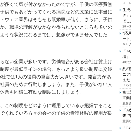
メドレ
が多くて気が付かなかったのですが、子供の医療費無
生成
子供でもあずかってくれる病院などの政策には本当に
さ」
トウェア業界はそもそも既婚率が低く、さらに、子供
でこ
か、職場の理解がなかなか得られないところも多いの
20
“応
ような状況になるまでは、想像ができませんでした
ート
＠IT
「A
増」
らない企業が多いです。労働組合がある会社は賃上げ
40
制度が最低ラインの場合、もっとより良い制度に交渉
約8
ニア
会社では1人の役員の発言力が大きいです。発言力があ
えた
社員のために行動しましょう。また、子供がいない人
「や
休業も同様に有効な制度にしましょう。
富士
IT
夏休
、この制度をどのように運用しているか把握すること
「A
でくれている方々の会社の子供の看護休暇の運用が良
査で
重要
「E