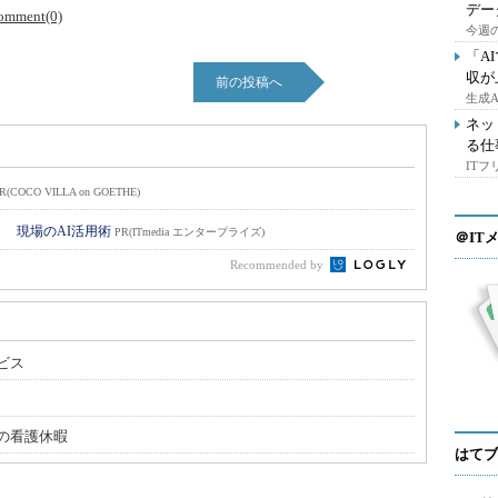
デー
omment(0)
今週の
「A
収が
前の投稿へ
生成
ネッ
る仕
IT
R(COCO VILLA on GOETHE)
！ 現場のAI活用術
PR(ITmedia エンタープライズ)
＠IT
Recommended by
ビス
の看護休暇
はてブ