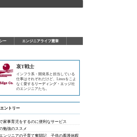
シー
エンジニアライフ憲章
哀T戦士
インフラ系・開発系と担当している
仕事はそれぞれだけど、Linuxをこよ
なく愛する
リーディング・エッジ
社
のエンジニアたち。
エントリー
で家事育児をするのに便利なサービス
の勉強のススメ
エンジニアの子育て奮闘記 子供の看護休暇