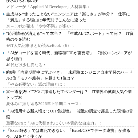
が求められるのか
メドレーが「Applied AI Developer」人材募集：
生成AIを“使ったことない”エンジニアは「楽しさ」が半分？ 仕事に
「満足」する理由は年代別でこんなに違った
20～30代が最も「やや不満」が多い：
“応用情報が消える”って本当？ 「生成AIパスポート」って何？ IT資
格の今を読む
＠IT人気記事まとめ読みeBook（6）：
「AIがコードを書く時代、新職種FDEが需要増」 7割のエンジニアが
思う理由
40代だけ少し異なる：
約8割「内定期間中に学ぶべき」 未経験エンジニア自主学習のハード
ル2位「モチベ維持」を超えた1位は？
「やる必要ない」派の理由とは：
富士通を抜いて2位に躍進したITベンダーは？ IT業界の就職人気企業
トップ20
夏休みに振り返る2026年上半期ニュース：
「AI活用する新人増えてOJT負担増」 複数の調査で露呈した現場の苦
悩
重要なのは「AIに代替されにくい本質的な自走力」：
「Excel好き」では進化できない、「Excel/CSVでデータ連携」が残る
今、AIをどう使うか