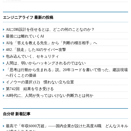
エンジニアライフ 最新の投稿
AIにDB設計を任せるとは、どこの何のことなのか？
最後には離れていくAI
AIを「答えを教える先生」から「判断の稽古相手」へ
482.「脱走」したAIのサイバー攻撃
包み込んでいく、セキュリティ
人間は、弱いからハッキングされるのではない
「思考は行動から生まれる」説。20年コードを書いて悟った、建設現場
へ行くことの価値
イノウーの選択 (12) 慣れない立ち位置
第742回 結果を引き受ける
AI時代に、人間が失ってはいけない判断力とは何か
自分研 新着記事
最高で「年収6000万超」――国内企業が設けた高度AI職 どんなスキル