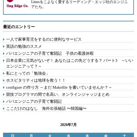
Linuxをこよなく愛する
リーディング・エッジ
社のエンジニ
アたち。
最近のエントリー
一人で家事育児をするのに便利なサービス
英語の勉強のススメ
パパエンジニアの子育て奮闘記 子供の看護休暇
日本企業に元気がないぞ！ あなたはこの先どうする？ パート3 ～いい
エンジニアって？～
私にとっての「勉強会」
ホスピタリティは地球を救う！！
configure の作り方 ～まだ Makefile を書いていませんか？～
競技プログラマの間で名高い、オンラインジャッジまとめ
パパエンジニアの子育て奮闘記
ここだけのはなし 海外出張秘話 〜韓国編〜
2026年7月
日
月
火
水
木
金
土