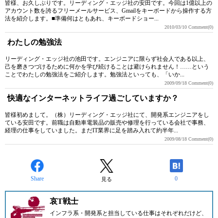
皆様、お久しぶりです。リーディング・エッジ社の安田です。今回は1億以上の
アカウント数を誇るフリーメールサービス、Gmailをキーボードから操作する方
法を紹介します。■準備何はともあれ、キーボードショー...
2010/03/10
Comment(0)
わたしの勉強法
リーディング・エッジ社の池田です。エンジニアに限らず社会人である以上、
己を磨きつづけるために何かを学び続けることは避けられません！……という
ことでわたしの勉強法をご紹介します。勉強法といっても、「いか...
2009/09/18
Comment(0)
快適なインターネットライフ過ごしていますか？
皆様初めまして。（株）リーディング・エッジ社にて、開発系エンジニアをし
ている安田です。前職は自動車電装品の販売や修理を行っている会社で事務、
経理の仕事をしていました。まだIT業界に足を踏み入れて約半年...
2009/08/18
Comment(0)
Share
0
見る
哀T戦士
インフラ系・開発系と担当している仕事はそれぞれだけど、