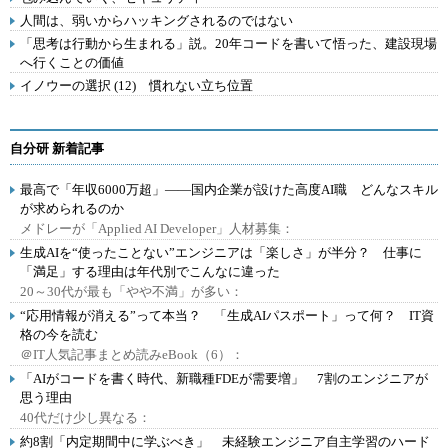
人間は、弱いからハッキングされるのではない
「思考は行動から生まれる」説。20年コードを書いて悟った、建設現場
へ行くことの価値
イノウーの選択 (12) 慣れない立ち位置
自分研 新着記事
最高で「年収6000万超」――国内企業が設けた高度AI職 どんなスキル
が求められるのか
メドレーが「Applied AI Developer」人材募集：
生成AIを“使ったことない”エンジニアは「楽しさ」が半分？ 仕事に
「満足」する理由は年代別でこんなに違った
20～30代が最も「やや不満」が多い：
“応用情報が消える”って本当？ 「生成AIパスポート」って何？ IT資
格の今を読む
＠IT人気記事まとめ読みeBook（6）：
「AIがコードを書く時代、新職種FDEが需要増」 7割のエンジニアが
思う理由
40代だけ少し異なる：
約8割「内定期間中に学ぶべき」 未経験エンジニア自主学習のハード