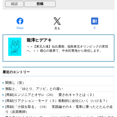
Share
0
見る
龍澤ヒデアキ
＜＜【東北人魂】仙台遷都、福島東北オリンピックの実現
へ。＞＞ 都心の最果て、中央区豊海から発信します。
最近のエントリー
闇推し（笑）
無駄と、「ゆとり、アソビ」との違い
[再録]エンジニアとオサレ（24） 愛されキャラとは（２）
[再録]リアクション・モード（３）衝動的に会社にいく（いける？）
[再録]「小損を取る」（14） 実践編その４：電車に乗ったとたん小走
り（反面教師）