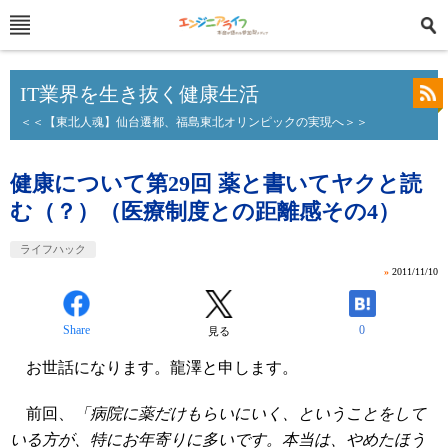
IT業界を生き抜く健康生活
＜＜【東北人魂】仙台遷都、福島東北オリンピックの実現へ＞＞
健康について第29回 薬と書いてヤクと読
む（？）（医療制度との距離感その4）
ライフハック
»
2011/11/10
Share
0
見る
お世話になります。龍澤と申します。
前回、
「病院に薬だけもらいにいく、ということをして
いる方が、特にお年寄りに多いです。本当は、やめたほう