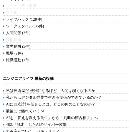
コミュニティ活動
スキル
ライフハック (129件)
ワークスタイル (35件)
人間関係 (2件)
技術動向
業界動向 (5件)
職場 (2件)
転職活動 (1件)
エンジニアライフ 最新の投稿
私は技術屋だ-便利になるほど、人間は弱くなるのか
私たちはデジタル世界で生きる準備ができているのか？
AIにDB設計を任せるとは、どこの何のことなのか？
最後には離れていくAI
AIを「答えを教える先生」から「判断の稽古相手」へ
482.「脱走」したAIのサイバー攻撃
包み込んでいく、セキュリティ