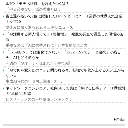
ル2位「モチベ維持」を超えた1位は？
「やる必要ない」派の理由とは：
富士通を抜いて2位に躍進したITベンダーは？ IT業界の就職人気企業
トップ20
夏休みに振り返る2026年上半期ニュース：
「AI活用する新人増えてOJT負担増」 複数の調査で露呈した現場の苦
悩
重要なのは「AIに代替されにくい本質的な自走力」：
「Excel好き」では進化できない、「Excel/CSVでデータ連携」が残る
今、AIをどう使うか
今週の「＠IT」よく読まれた記事“10選”：
「AIで何を変えたの？」と問われる今、転職で年収が上がる人／上がら
ない人
生成AI時代の年収向上戦略（3）：
ネットワークエンジニア、社内SEって実は「稼げる仕事」？ IT職種別
の“単価”に明暗
ITフリーランスの平均単価ランキング：
利用規約