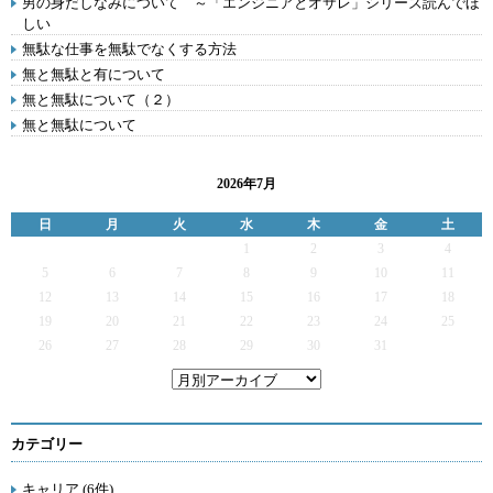
男の身だしなみについて ～「エンジニアとオサレ」シリーズ読んでほ
しい
無駄な仕事を無駄でなくする方法
無と無駄と有について
無と無駄について（２）
無と無駄について
2026年7月
日
月
火
水
木
金
土
1
2
3
4
5
6
7
8
9
10
11
12
13
14
15
16
17
18
19
20
21
22
23
24
25
26
27
28
29
30
31
カテゴリー
キャリア (6件)