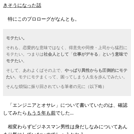
きそうになった話
特にこのプロローグがなんとも。
モテたい。
それも、恋愛的な意味ではなく、得意先や同僚・上司から猛烈に
モテたい。つまりは
社会人として
「
仕事がデキる
」
という意味で
モテたい
。
そして、あわよくばその上で、
やっぱり異性からも圧倒的にモテ
たい
。モテにモテまくって、困ってしまう人生を歩んでみたい。
そんな煩悩に振り回されている筆者の元に（以下略）
「エンジニアとオサレ」について書いていたのは、確認
してみたら
もう５年も前
でした...
相変わらずビジネスマン男性は身だしなみについてあん