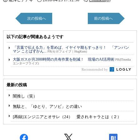
次の投稿へ
前の投稿へ
以下の記事が関連あるようです
「言葉で伝える力」を育めば、イヤイヤ期もすっきり！ 「アンパン
マン ことばずかん...
PR(セガフェイブ｜HugKum)
大阪ガスが月2000時間の共有作業を削減！ 現場のAI活用術
PR(ITmedia
エンタープライズ)
Recommended by
最新の投稿
闇推し（笑）
無駄と、「ゆとり、アソビ」との違い
[再録]エンジニアとオサレ（24） 愛されキャラとは（２）