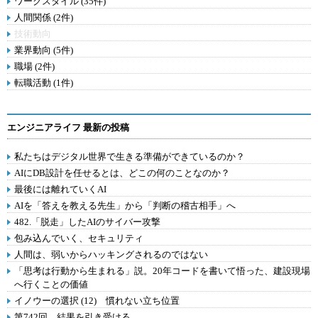
ワークスタイル (35件)
人間関係 (2件)
技術動向
業界動向 (5件)
職場 (2件)
転職活動 (1件)
エンジニアライフ 最新の投稿
私たちはデジタル世界で生きる準備ができているのか？
AIにDB設計を任せるとは、どこの何のことなのか？
最後には離れていくAI
AIを「答えを教える先生」から「判断の稽古相手」へ
482.「脱走」したAIのサイバー攻撃
包み込んでいく、セキュリティ
人間は、弱いからハッキングされるのではない
「思考は行動から生まれる」説。20年コードを書いて悟った、建設現場
へ行くことの価値
イノウーの選択 (12) 慣れない立ち位置
第742回 結果を引き受ける