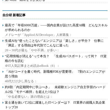
自分研 新着記事
最高で「年収6000万超」――国内企業が設けた高度AI職 どんなスキル
が求められるのか
メドレーが「Applied AI Developer」人材募集：
生成AIを“使ったことない”エンジニアは「楽しさ」が半分？ 仕事に
「満足」する理由は年代別でこんなに違った
20～30代が最も「やや不満」が多い：
“応用情報が消える”って本当？ 「生成AIパスポート」って何？ IT資
格の今を読む
＠IT人気記事まとめ読みeBook（6）：
「AIがコードを書く時代、新職種FDEが需要増」 7割のエンジニアが
思う理由
40代だけ少し異なる：
約8割「内定期間中に学ぶべき」 未経験エンジニア自主学習のハード
ル2位「モチベ維持」を超えた1位は？
「やる必要ない」派の理由とは：
富士通を抜いて2位に躍進したITベンダーは？ IT業界の就職人気企業
トップ20