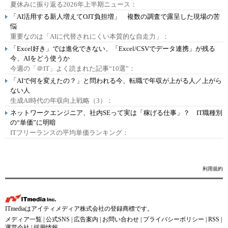
夏休みに振り返る2026年上半期ニュース：
「AI活用する新人増えてOJT負担増」 複数の調査で露呈した現場の苦
悩
重要なのは「AIに代替されにくい本質的な自走力」：
「Excel好き」では進化できない、「Excel/CSVでデータ連携」が残る
今、AIをどう使うか
今週の「＠IT」よく読まれた記事“10選”：
「AIで何を変えたの？」と問われる今、転職で年収が上がる人／上がら
ない人
生成AI時代の年収向上戦略（3）：
ネットワークエンジニア、社内SEって実は「稼げる仕事」？ IT職種別
の“単価”に明暗
ITフリーランスの平均単価ランキング：
利用規約
ITmediaはアイティメディア株式会社の登録商標です。
メディア一覧
|
公式SNS
|
広告案内
|
お問い合わせ
|
プライバシーポリシー
|
RSS
|
運営会社
|
採用情報