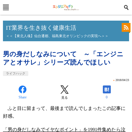
IT業界を生き抜く健康生活
＜＜【東北人魂】仙台遷都、福島東北オリンピックの実現へ＞＞
男の身だしなみについて ～「エンジニ
アとオサレ」シリーズ読んでほしい
ライフハック
»
2018/04/23
Share
0
見る
ふと目に留まって、最後まで読んでしまったこの記事に
好感。
「男の身だしなみでイヤなポイント」を1991件集めたら泣