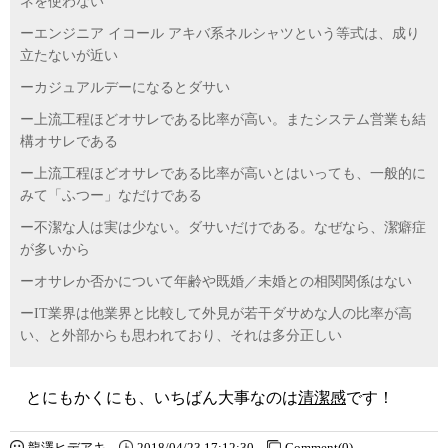
ネを使わない
ーエンジニア イコール アキバ系ネルシャツという等式は、成り
立たないが近い
ーカジュアルデーになるとダサい
ー上流工程ほどオサレである比率が高い。またシステム営業も結
構オサレである
ー上流工程ほどオサレである比率が高いとはいっても、一般的に
みて「ふつー」なだけである
ー不潔な人は実は少ない。ダサいだけである。なぜなら、潔癖症
が多いから
ーオサレか否かについて年齢や既婚／未婚との相関関係はない
ーIT業界は他業界と比較して外見が若干ダサめな人の比率が高
い、と外部からも思われており、それは多分正しい
とにもかくにも、いちばん大事なのは
清潔感
です！
龍澤ヒデアキ
2018/04/23 17:12:30
Comment(0)