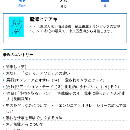
Share
0
見る
龍澤ヒデアキ
＜＜【東北人魂】仙台遷都、福島東北オリンピックの実現
へ。＞＞ 都心の最果て、中央区豊海から発信します。
最近のエントリー
闇推し（笑）
無駄と、「ゆとり、アソビ」との違い
[再録]エンジニアとオサレ（24） 愛されキャラとは（２）
[再録]リアクション・モード（３）衝動的に会社にいく（いける？）
[再録]「小損を取る」（14） 実践編その４：電車に乗ったとたん小走
り（反面教師）
男の身だしなみについて ～「エンジニアとオサレ」シリーズ読んでほ
しい
無駄な仕事を無駄でなくする方法
無と無駄と有について