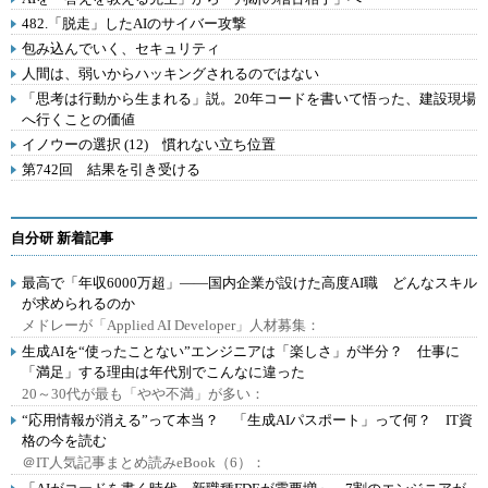
482.「脱走」したAIのサイバー攻撃
包み込んでいく、セキュリティ
人間は、弱いからハッキングされるのではない
「思考は行動から生まれる」説。20年コードを書いて悟った、建設現場
へ行くことの価値
イノウーの選択 (12) 慣れない立ち位置
第742回 結果を引き受ける
自分研 新着記事
最高で「年収6000万超」――国内企業が設けた高度AI職 どんなスキル
が求められるのか
メドレーが「Applied AI Developer」人材募集：
生成AIを“使ったことない”エンジニアは「楽しさ」が半分？ 仕事に
「満足」する理由は年代別でこんなに違った
20～30代が最も「やや不満」が多い：
“応用情報が消える”って本当？ 「生成AIパスポート」って何？ IT資
格の今を読む
＠IT人気記事まとめ読みeBook（6）：