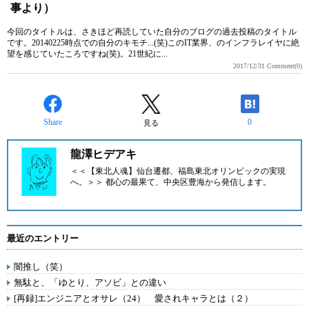
事より）
今回のタイトルは、さきほど再読していた自分のブログの過去投稿のタイトル
です。20140225時点での自分のキモチ...(笑)このIT業界、のインフラレイヤに絶
望を感じていたころですね(笑)。21世紀に...
2017/12/31
Comment(0)
Share
0
見る
龍澤ヒデアキ
＜＜【東北人魂】仙台遷都、福島東北オリンピックの実現
へ。＞＞ 都心の最果て、中央区豊海から発信します。
最近のエントリー
闇推し（笑）
無駄と、「ゆとり、アソビ」との違い
[再録]エンジニアとオサレ（24） 愛されキャラとは（２）