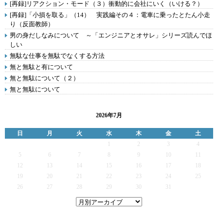
[再録]リアクション・モード（３）衝動的に会社にいく（いける？）
[再録]「小損を取る」（14） 実践編その４：電車に乗ったとたん小走
り（反面教師）
男の身だしなみについて ～「エンジニアとオサレ」シリーズ読んでほ
しい
無駄な仕事を無駄でなくする方法
無と無駄と有について
無と無駄について（２）
無と無駄について
2026年7月
日
月
火
水
木
金
土
1
2
3
4
5
6
7
8
9
10
11
12
13
14
15
16
17
18
19
20
21
22
23
24
25
26
27
28
29
30
31