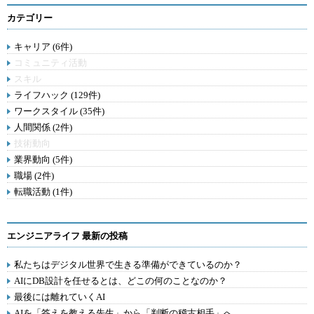
カテゴリー
キャリア (6件)
コミュニティ活動
スキル
ライフハック (129件)
ワークスタイル (35件)
人間関係 (2件)
技術動向
業界動向 (5件)
職場 (2件)
転職活動 (1件)
エンジニアライフ 最新の投稿
私たちはデジタル世界で生きる準備ができているのか？
AIにDB設計を任せるとは、どこの何のことなのか？
最後には離れていくAI
AIを「答えを教える先生」から「判断の稽古相手」へ