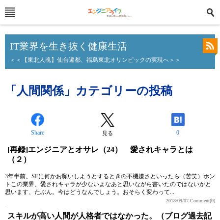
IT業界を生き抜く健康生活
＜＜【東北人魂】仙台遷都、福島東北オリンピックの実現へ＞＞
「人間関係」カテゴリーの投稿
Share
0
見る
[再録]エンジニアとオサレ（24） 愛されキャラとは
（２）
3年半前。SEに何かお願いしようとするときの不機嫌さといったら（苦笑）ホン
トこの業界、愛されキャラが少ないよなあと思いながら書いたのではないかと
思います、たぶん。今はどうなんでしょう。おそらく変わって...
2018/09/07
Comment(0)
スキルが高い人間が人格者ではなかった。（ブログ過去記