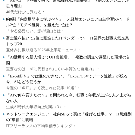
「AIがコードを書く時代、新職種FDEが需要増」 7割のエンジニアが
思う理由
40代だけ少し異なる：
約8割「内定期間中に学ぶべき」 未経験エンジニア自主学習のハード
ル2位「モチベ維持」を超えた1位は？
「やる必要ない」派の理由とは：
富士通を抜いて2位に躍進したITベンダーは？ IT業界の就職人気企業
トップ20
夏休みに振り返る2026年上半期ニュース：
「AI活用する新人増えてOJT負担増」 複数の調査で露呈した現場の苦
悩
重要なのは「AIに代替されにくい本質的な自走力」：
「Excel好き」では進化できない、「Excel/CSVでデータ連携」が残る
今、AIをどう使うか
今週の「＠IT」よく読まれた記事“10選”：
「AIで何を変えたの？」と問われる今、転職で年収が上がる人／上がら
ない人
生成AI時代の年収向上戦略（3）：
ネットワークエンジニア、社内SEって実は「稼げる仕事」？ IT職種別
の“単価”に明暗
ITフリーランスの平均単価ランキング：