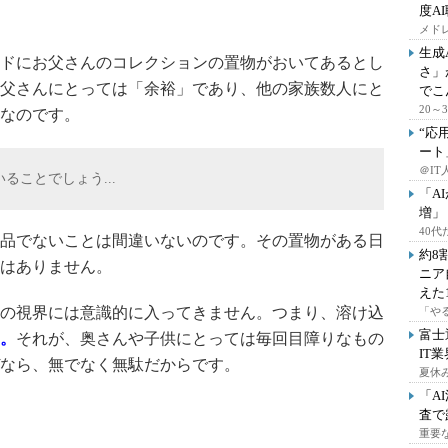
度A
メドレ
生成
ドにお父さんのコレクションの置物がおいてあるとし
さ」
父さんにとっては「余裕」であり、他の家族数人にと
でこ
20
」なのです。
“応
ート
＠IT
ことでしょう...
「A
増」
40
品でないことは間違いないのです。その置物がある日
約8
はありません。
ニア
えた
の視界には意識的に入ってきません。つまり、溶け込
「や
富士
。
それが、奥さんや子供にとっては毎回目障りなもの
IT
なら、無でなく無駄だからです。
夏休
「A
査で
重要