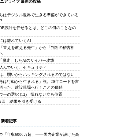
ニアライフ 最新の投稿
ちはデジタル世界で生きる準備ができている
？
にDB設計を任せるとは、どこの何のことなの
には離れていくAI
を「答えを教える先生」から「判断の稽古相
へ
2.「脱走」したAIのサイバー攻撃
込んでいく、セキュリティ
は、弱いからハッキングされるのではない
考は行動から生まれる」説。20年コードを書
悟った、建設現場へ行くことの価値
ウーの選択 (12) 慣れない立ち位置
42回 結果を引き受ける
 新着記事
で「年収6000万超」――国内企業が設けた高