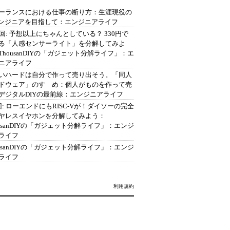
ーランスにおける仕事の断り方：生涯現役の
エンジニアを目指して：エンジニアライフ
2回: 予想以上にちゃんとしている？ 330円で
る「人感センサーライト」を分解してみよ
ThousanDIYの「ガジェット分解ライフ」：エ
ニアライフ
いハードは自分で作って売り出そう。「同人
ドウェア」のすゝめ：個人がものを作って売
デジタルDIYの最前線：エンジニアライフ
回: ローエンドにもRISC-Vが！ダイソーの完全
ヤレスイヤホンを分解してみよう：
ousanDIYの「ガジェット分解ライフ」：エンジ
ライフ
ousanDIYの「ガジェット分解ライフ」：エンジ
ライフ
利用規約