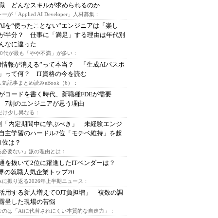
I職 どんなスキルが求められるのか
ーが「Applied AI Developer」人材募集：
AIを“使ったことない”エンジニアは「楽し
が半分？ 仕事に「満足」する理由は年代別
んなに違った
～30代が最も「やや不満」が多い：
用情報が消える”って本当？ 「生成AIパスポ
」って何？ IT資格の今を読む
人気記事まとめ読みeBook（6）：
Iがコードを書く時代、新職種FDEが需要
 7割のエンジニアが思う理由
代だけ少し異なる：
割「内定期間中に学ぶべき」 未経験エンジ
自主学習のハードル2位「モチベ維持」を超
1位は？
る必要ない」派の理由とは：
通を抜いて2位に躍進したITベンダーは？
業界の就職人気企業トップ20
みに振り返る2026年上半期ニュース：
I活用する新人増えてOJT負担増」 複数の調
露呈した現場の苦悩
なのは「AIに代替されにくい本質的な自走力」：