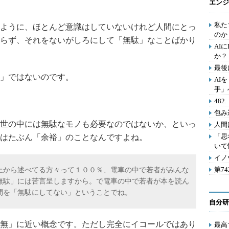
エンジ
私た
ように、ほとんど意識はしていないけれど人間にとっ
のか
らず、それをないがしろにして「無駄」なことばかり
AI
か？
最後
」ではないのです。
AI
手」
48
包み
世の中には無駄なモノも必要なのではないか、といっ
人間
「思
はたぶん「余裕」のことなんですよね。
いて
イノ
第7
上から述べてる方々って１００％、電車の中で若者がみんな
無駄」には苦言呈しますから。で電車の中で若者が本を読ん
間を「無駄にしてない」ということでね。
自分研
無」に近い概念です。ただし完全にイコールではあり
最高