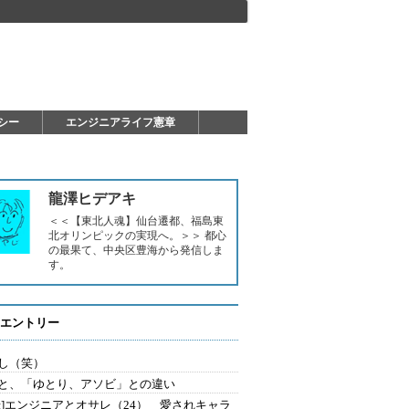
シー
エンジニアライフ憲章
龍澤ヒデアキ
＜＜【東北人魂】仙台遷都、福島東
北オリンピックの実現へ。＞＞ 都心
の最果て、中央区豊海から発信しま
す。
エントリー
し（笑）
と、「ゆとり、アソビ」との違い
録]エンジニアとオサレ（24） 愛されキャラ