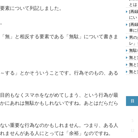
とは
要素について列記しました。
[再
にい
。
[再
車に
「無」と相反する要素である「無駄」について書きま
男の
レ」
無駄
無と
無と
無と
～する」とかそういうことです。行為そのもの、ある
目的もなくスマホをながめてしまう、という行為が最
日
かにあれは無駄かもしれないですね。あとはだらだら
5
ない重要な行為なのかもしれません。つまり、ある人
12
れませんがある人にとっては「余裕」なのですね。