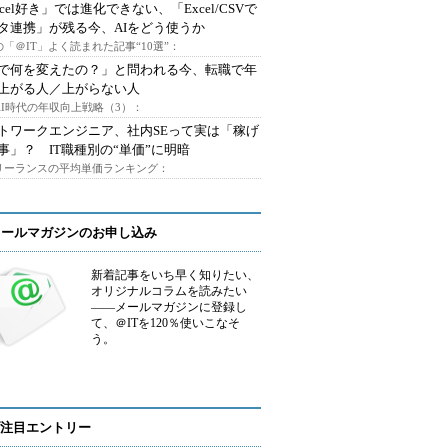
xcel好き」では進化できない、「Excel/CSVで
タ連携」が残る今、AIをどう使うか
「＠IT」よく読まれた記事“10選”：
Iで何を変えたの？」と問われる今、転職で年
上がる人／上がらない人
AI時代の年収向上戦略（3）：
トワークエンジニア、社内SEって実は「稼げ
事」？ IT職種別の“単価”に明暗
フリーランスの平均単価ランキング：
メールマガジンのお申し込み
新着記事をいち早く知りたい、
オリジナルコラムを読みたい
――メールマガジンに登録し
て、＠ITを120％使いこなそ
う。
注目エントリー