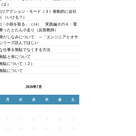
（２）
録]リアクション・モード（３）衝動的に会社
く（いける？）
録]「小損を取る」（14） 実践編その４：電
乗ったとたん小走り（反面教師）
身だしなみについて ～「エンジニアとオサ
シリーズ読んでほしい
な仕事を無駄でなくする方法
無駄と有について
無駄について（２）
無駄について
2026年7月
月
火
水
木
金
土
1
2
3
4
6
7
8
9
10
11
13
14
15
16
17
18