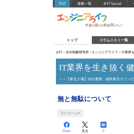
TOP
連載一覧
＠IT Special
トップ
コラムニスト一覧
@IT
>
自分戦略研究所
>
エンジニアライフ
>
IT業界
IT業界を生き抜く
＜＜【東北人魂】仙台遷都、福島東北オリン
無と無駄について
ライフハック
Share
0
見る