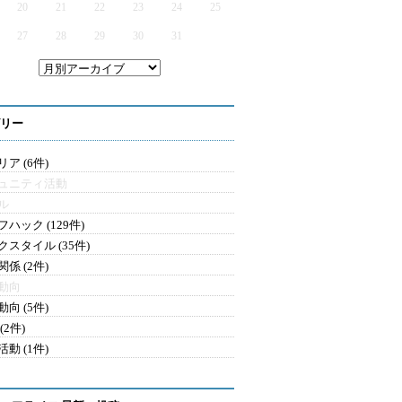
20
21
22
23
24
25
27
28
29
30
31
リー
ア (6件)
ュニティ活動
ル
ハック (129件)
クスタイル (35件)
係 (2件)
動向
向 (5件)
(2件)
動 (1件)