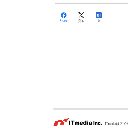
Share
0
見る
ITmedia