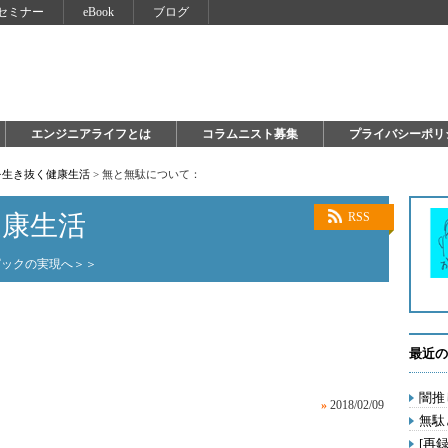
セミナー
eBook
ブログ
エンジニアライフとは
コラムニスト募集
プライバシーポリ
を生き抜く健康生活
>
無と無駄について：
健康生活
RSS
ピックの実現へ＞＞
最近の
闇推
»
2018/02/09
無駄
[再