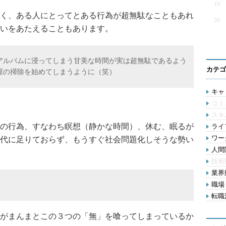
19
く、ある人にとってとある行為が超無駄なこともあれ
26
いをあたえることもあります。
アルバムに浸ってしまう甘美な時間が実は超無駄であるよう
カテゴ
屋の掃除を始めてしまうように（笑）
キャリ
コミ
スキ
の行為、すなわち瞑想（静かな時間）、休む、眠るが
ライフ
ワー
代に足りておらず、もうすぐ社会問題化しそうな勢い
人間関
技術
業界動
職場 
転職活
がまんまとこの３つの「無」を喰ってしまっているか