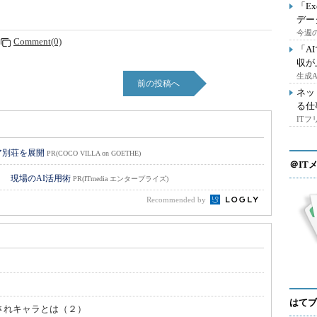
「E
デー
今週の
Comment(0)
「A
収が
生成
前の投稿へ
ネッ
る仕
IT
ア別荘を展開
PR(COCO VILLA on GOETHE)
＠IT
！ 現場のAI活用術
PR(ITmedia エンタープライズ)
Recommended by
はてブ
愛されキャラとは（２）