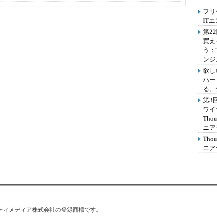
フリ
IT
第2
買え
う：
ンジ
欲し
ハー
る、
第3
ワイ
Th
ニア
Th
ニア
はアイティメディア株式会社の登録商標です。