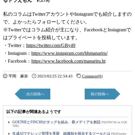
るドラえもん P,179)
私のコラムはTwitterアカウントやInstagramでも紹介しますの
で、よかったらフォローしてください。
※Twitterではコラム紹介が主になり、FacebookとInstagramで
はプライベートを投稿しています。
・Twitter：
https://twitter.com/GBy49
・Instagram：
https://www.instagram.com/hhmanariru/
・Facebook：
https://www.facebook.com/manariru.ht
平岡 麻奈
2023/02/25 22:54:43
Comment(0)
次の投稿へ
前の投稿へ
以下の記事が関連あるようです
GOETHEとFINCHIがタッグを組み、新メディアを創設
PR(FINCHI on GOE
THE)
生成AIでナレッジ管理を革新 組織知を統合するツールとは
PR(ITmedia