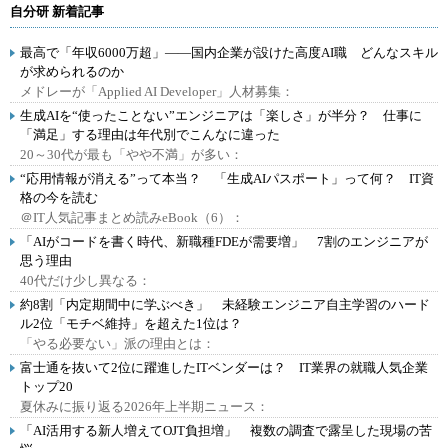
自分研 新着記事
最高で「年収6000万超」――国内企業が設けた高度AI職 どんなスキル
が求められるのか
メドレーが「Applied AI Developer」人材募集：
生成AIを“使ったことない”エンジニアは「楽しさ」が半分？ 仕事に
「満足」する理由は年代別でこんなに違った
20～30代が最も「やや不満」が多い：
“応用情報が消える”って本当？ 「生成AIパスポート」って何？ IT資
格の今を読む
＠IT人気記事まとめ読みeBook（6）：
「AIがコードを書く時代、新職種FDEが需要増」 7割のエンジニアが
思う理由
40代だけ少し異なる：
約8割「内定期間中に学ぶべき」 未経験エンジニア自主学習のハード
ル2位「モチベ維持」を超えた1位は？
「やる必要ない」派の理由とは：
富士通を抜いて2位に躍進したITベンダーは？ IT業界の就職人気企業
トップ20
夏休みに振り返る2026年上半期ニュース：
「AI活用する新人増えてOJT負担増」 複数の調査で露呈した現場の苦