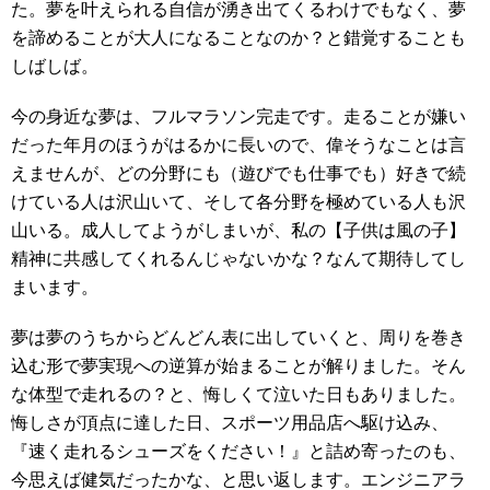
た。夢を叶えられる自信が湧き出てくるわけでもなく、夢
を諦めることが大人になることなのか？と錯覚することも
しばしば。
今の身近な夢は、フルマラソン完走です。走ることが嫌い
だった年月のほうがはるかに長いので、偉そうなことは言
えませんが、どの分野にも（遊びでも仕事でも）好きで続
けている人は沢山いて、そして各分野を極めている人も沢
山いる。成人してようがしまいが、私の【子供は風の子】
精神に共感してくれるんじゃないかな？なんて期待してし
まいます。
夢は夢のうちからどんどん表に出していくと、周りを巻き
込む形で夢実現への逆算が始まることが解りました。そん
な体型で走れるの？と、悔しくて泣いた日もありました。
悔しさが頂点に達した日、スポーツ用品店へ駆け込み、
『速く走れるシューズをください！』と詰め寄ったのも、
今思えば健気だったかな、と思い返します。エンジニアラ