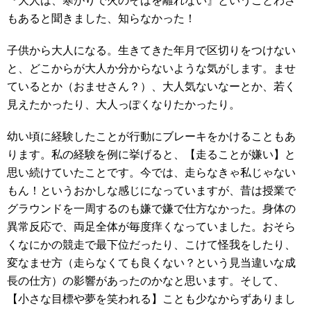
『大人は、寒がりで火のそばを離れない』ということわざ
もあると聞きました、知らなかった！
子供から大人になる。生きてきた年月で区切りをつけない
と、どこからが大人か分からないような気がします。ませ
ているとか（おませさん？）、大人気ないなーとか、若く
見えたかったり、大人っぽくなりたかったり。
幼い頃に経験したことが行動にブレーキをかけることもあ
ります。私の経験を例に挙げると、【走ることが嫌い】と
思い続けていたことです。今では、走らなきゃ私じゃない
もん！というおかしな感じになっていますが、昔は授業で
グラウンドを一周するのも嫌で嫌で仕方なかった。身体の
異常反応で、両足全体が毎度痒くなっていました。おそら
くなにかの競走で最下位だったり、こけて怪我をしたり、
変なませ方（走らなくても良くない？という見当違いな成
長の仕方）の影響があったのかなと思います。そして、
【小さな目標や夢を笑われる】ことも少なからずありまし