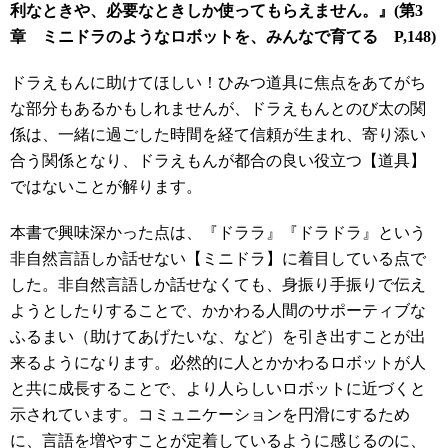
利なときや、必要なときしか使ってもらえません。』(第3
章 ミニドラのようなロボットを、みんなで育てる P,148)
ドラえもんに助けてほしい！ひみつ道具に焦点をあてがち
な部分もあるかもしれませんが、ドラえもんとのび太の関
係は、一緒に過ごした時間を経て信頼が生まれ、寄り添い
合う関係となり、ドラえもんが都合の良い役立つ【道具】
ではないことが解ります。
本書で興味深かった点は、『ドララ』『ドラドラ』という
非自然言語しか話せない【ミニドラ】に着目している点で
した。非自然言語しか話せなくても、身振り手振りで伝え
ようとしたりすることで、かかわる人間のサポーティブな
ふるまい（助けてあげたいな、など）を引き出すことが出
来るようになります。必然的に人とかかわるロボットが人
と共に成長することで、より人らしいロボットに近づくと
示されています。コミュニケーションを円滑にするため
に、言語を増やすことが定着しているように感じるのに、