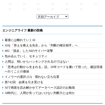
19
20
21
22
23
24
25
26
27
28
29
30
31
エンジニアライフ 最新の投稿
最後には離れていくAI
AIを「答えを教える先生」から「判断の稽古相手」へ
482.「脱走」したAIのサイバー攻撃
包み込んでいく、セキュリティ
人間は、弱いからハッキングされるのではない
「思考は行動から生まれる」説。20年コードを書いて悟った、建設現場
へ行くことの価値
イノウーの選択 (12) 慣れない立ち位置
第742回 結果を引き受ける
AIで画面を読み解かせてデータベース設計のお勉強
AI時代に、人間が失ってはいけない判断力とは何か