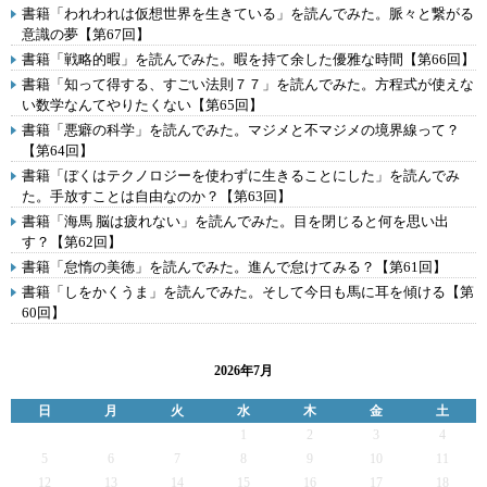
書籍「われわれは仮想世界を生きている」を読んでみた。脈々と繋がる
意識の夢【第67回】
書籍「戦略的暇」を読んでみた。暇を持て余した優雅な時間【第66回】
書籍「知って得する、すごい法則７７」を読んでみた。方程式が使えな
い数学なんてやりたくない【第65回】
書籍「悪癖の科学」を読んでみた。マジメと不マジメの境界線って？
【第64回】
書籍「ぼくはテクノロジーを使わずに生きることにした」を読んでみ
た。手放すことは自由なのか？【第63回】
書籍「海馬 脳は疲れない」を読んでみた。目を閉じると何を思い出
す？【第62回】
書籍「怠惰の美徳」を読んでみた。進んで怠けてみる？【第61回】
書籍「しをかくうま」を読んでみた。そして今日も馬に耳を傾ける【第
60回】
2026年7月
日
月
火
水
木
金
土
1
2
3
4
5
6
7
8
9
10
11
12
13
14
15
16
17
18