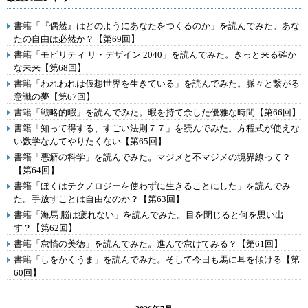
書籍「『偶然』はどのようにあなたをつくるのか」を読んでみた。あな
たの自由は必然か？【第69回】
書籍「モビリティ リ・デザイン 2040」を読んでみた。きっと来る確か
な未来【第68回】
書籍「われわれは仮想世界を生きている」を読んでみた。脈々と繋がる
意識の夢【第67回】
書籍「戦略的暇」を読んでみた。暇を持て余した優雅な時間【第66回】
書籍「知って得する、すごい法則７７」を読んでみた。方程式が使えな
い数学なんてやりたくない【第65回】
書籍「悪癖の科学」を読んでみた。マジメと不マジメの境界線って？
【第64回】
書籍「ぼくはテクノロジーを使わずに生きることにした」を読んでみ
た。手放すことは自由なのか？【第63回】
書籍「海馬 脳は疲れない」を読んでみた。目を閉じると何を思い出
す？【第62回】
書籍「怠惰の美徳」を読んでみた。進んで怠けてみる？【第61回】
書籍「しをかくうま」を読んでみた。そして今日も馬に耳を傾ける【第
60回】