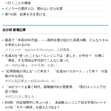
へ行くことの価値
イノウーの選択 (12) 慣れない立ち位置
第742回 結果を引き受ける
自分研 新着記事
最高で「年収6000万超」――国内企業が設けた高度AI職 どんなスキル
が求められるのか
メドレーが「Applied AI Developer」人材募集：
生成AIを“使ったことない”エンジニアは「楽しさ」が半分？ 仕事に
「満足」する理由は年代別でこんなに違った
20～30代が最も「やや不満」が多い：
“応用情報が消える”って本当？ 「生成AIパスポート」って何？ IT資
格の今を読む
＠IT人気記事まとめ読みeBook（6）：
「AIがコードを書く時代、新職種FDEが需要増」 7割のエンジニアが
思う理由
40代だけ少し異なる：
約8割「内定期間中に学ぶべき」 未経験エンジニア自主学習のハード
ル2位「モチベ維持」を超えた1位は？