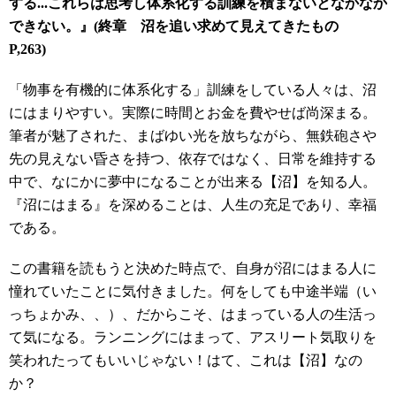
する...これらは思考し体系化する訓練を積まないとなかなか
できない。』(終章 沼を追い求めて見えてきたもの
P,263)
「物事を有機的に体系化する」訓練をしている人々は、沼
にはまりやすい。実際に時間とお金を費やせば尚深まる。
筆者が魅了された、まばゆい光を放ちながら、無鉄砲さや
先の見えない昏さを持つ、依存ではなく、日常を維持する
中で、なにかに夢中になることが出来る【沼】を知る人。
『沼にはまる』を深めることは、人生の充足であり、幸福
である。
この書籍を読もうと決めた時点で、自身が沼にはまる人に
憧れていたことに気付きました。何をしても中途半端（い
っちょかみ、、）、だからこそ、はまっている人の生活っ
て気になる。ランニングにはまって、アスリート気取りを
笑われたってもいいじゃない！はて、これは【沼】なの
か？