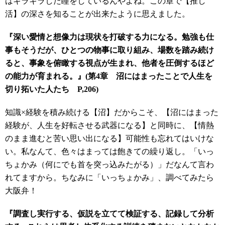
はキラキラした瞳をしているんやよね。この章で【推し
活】の深さを知ることが出来たように思えました。
『深い愛情と想像力は現状を打破する力になる。勉強も仕
事もそうだが、ひとつの物事に取り組み、場数を踏み続け
ると、事象を俯瞰する視点が生まれ、他者を圧倒するほど
の能力が育まれる。』(第4章 沼にはまったことで人生を
切り拓いた人たち P,
206)
知識×経験を積み続ける【沼】だからこそ、【沼にはまった
経験が、人生を好転させる武器になる】と同時に、【情熱
のまま進むと苦い思い出になる】可能性も忘れてはいけな
い。私なんて、色々はまっては飽きての繰り返し。「いっ
ちょかみ（何にでも首を突っ込みたがる）」だなんて言わ
れてますから。ちなみに「いっちょかみ」、調べてみたら
大阪弁！
『調査し実行する、仮説を立てて検証する、記録して分析