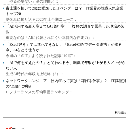
「やる必要ない」派の理由とは：
富士通を抜いて2位に躍進したITベンダーは？ IT業界の就職人気企業
トップ20
夏休みに振り返る2026年上半期ニュース：
「AI活用する新人増えてOJT負担増」 複数の調査で露呈した現場の苦
悩
重要なのは「AIに代替されにくい本質的な自走力」：
「Excel好き」では進化できない、「Excel/CSVでデータ連携」が残る
今、AIをどう使うか
今週の「＠IT」よく読まれた記事“10選”：
「AIで何を変えたの？」と問われる今、転職で年収が上がる人／上がら
ない人
生成AI時代の年収向上戦略（3）：
ネットワークエンジニア、社内SEって実は「稼げる仕事」？ IT職種別
の“単価”に明暗
ITフリーランスの平均単価ランキング：
利用規約