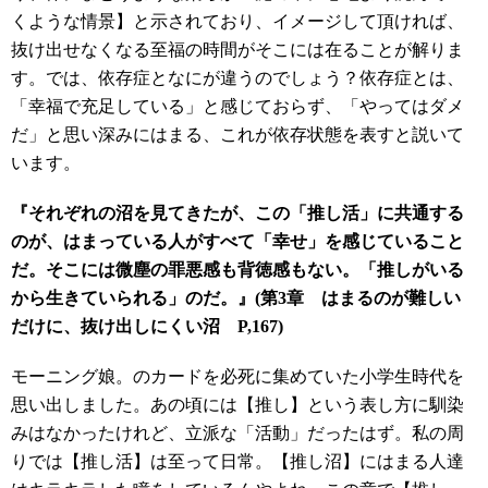
くような情景】と示されており、イメージして頂ければ、
抜け出せなくなる至福の時間がそこには在ることが解りま
す。では、依存症となにが違うのでしょう？依存症とは、
「幸福で充足している」と感じておらず、「やってはダメ
だ」と思い深みにはまる、これが依存状態を表すと説いて
います。
『それぞれの沼を見てきたが、この「推し活」に共通する
のが、はまっている人がすべて「幸せ」を感じていること
だ。そこには微塵の罪悪感も背徳感もない。「推しがいる
から生きていられる」のだ。』(第3章 はまるのが難しい
だけに、抜け出しにくい沼 P,167)
モーニング娘。のカードを必死に集めていた小学生時代を
思い出しました。あの頃には【推し】という表し方に馴染
みはなかったけれど、立派な「活動」だったはず。私の周
りでは【推し活】は至って日常。【推し沼】にはまる人達