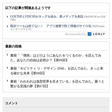
以下の記事が関連あるようです
GOETHEとFINCHIがタッグを組み、新メディアを創設
PR(FINCHI on GOE
THE)
既存ツールは捨てない！ アプリ連携で防ぐ情報のサイロ化
PR(ITmedia
エンタープライズ)
Recommended by
最新の投稿
書籍「『偶然』はどのようにあなたをつくるのか」を読んでみ
た。あなたの自由は必然か？【第69回】
書籍「モビリティ リ・デザイン 2040」を読んでみた。きっと来
る確かな未来【第68回】
書籍「われわれは仮想世界を生きている」を読んでみた。脈々と
繋がる意識の夢【第67回】
コメント