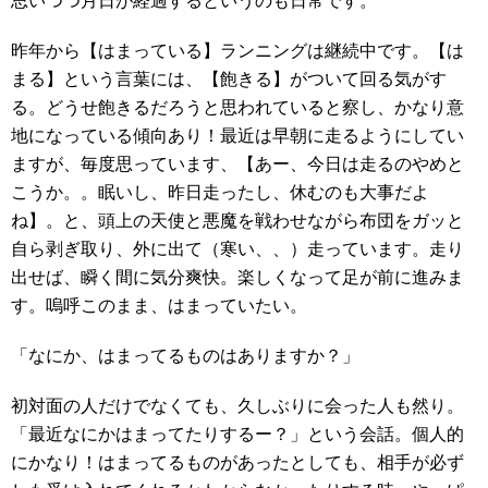
思いつつ月日が経過するというのも日常です。
昨年から【はまっている】ランニングは継続中です。【は
まる】という言葉には、【飽きる】がついて回る気がす
る。どうせ飽きるだろうと思われていると察し、かなり意
地になっている傾向あり！最近は早朝に走るようにしてい
ますが、毎度思っています、【あー、今日は走るのやめと
こうか。。眠いし、昨日走ったし、休むのも大事だよ
ね】。と、頭上の天使と悪魔を戦わせながら布団をガッと
自ら剥ぎ取り、外に出て（寒い、、）走っています。走り
出せば、瞬く間に気分爽快。楽しくなって足が前に進みま
す。嗚呼このまま、はまっていたい。
「なにか、はまってるものはありますか？」
初対面の人だけでなくても、久しぶりに会った人も然り。
「最近なにかはまってたりするー？」という会話。個人的
にかなり！はまってるものがあったとしても、相手が必ず