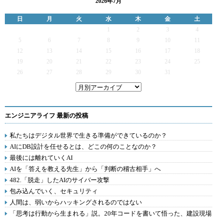
2026年7月
日
月
火
水
木
金
土
1
2
3
4
5
6
7
8
9
10
11
12
13
14
15
16
17
18
19
20
21
22
23
24
25
26
27
28
29
30
31
エンジニアライフ 最新の投稿
私たちはデジタル世界で生きる準備ができているのか？
AIにDB設計を任せるとは、どこの何のことなのか？
最後には離れていくAI
AIを「答えを教える先生」から「判断の稽古相手」へ
482.「脱走」したAIのサイバー攻撃
包み込んでいく、セキュリティ
人間は、弱いからハッキングされるのではない
「思考は行動から生まれる」説。20年コードを書いて悟った、建設現場