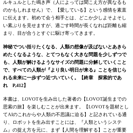
ルキュルとした鳴き声（人によっては聞こえ方が異なるも
のかもしれません）で、【愛している】という感情を素直
に伝えます。初めて会う相手とは、どこか少しよそよそし
い素ぶりを見せますが、過ごす時間が長くなれば距離も縮
まり、目が合うとすぐに駆け寄ってきます。
神秘でつい括りたくなる、人類の想像が及ばないとあきら
めたくなるような、とてつもなく大きな問題を少しずつで
も、人類が解けるようなサイズの問題に分解していくこと
で、すべての人類が『より良い明日が来る』ことを信じら
れる未来に一歩ずつ近づいていく。
【終章 探索的であ
れ P,412】
本書は、LOVOTを生み出した著者の【LOVOT誕生までの
思索の旅】を楽しむことが出来ます。【LOVOTを題材とし
てAIのこれからや人類の不思議に迫る】と記されている通
り、ロボットを生み出すことには、『人類というシステ
ム』の捉え方を元に、まず【人間を理解する】ことが重要