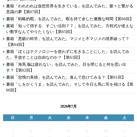
書籍「われわれは仮想世界を生きている」を読んでみた。脈々と繋がる
意識の夢【第67回】
書籍「戦略的暇」を読んでみた。暇を持て余した優雅な時間【第66回】
書籍「知って得する、すごい法則７７」を読んでみた。方程式が使えな
い数学なんてやりたくない【第65回】
書籍「悪癖の科学」を読んでみた。マジメと不マジメの境界線って？
【第64回】
書籍「ぼくはテクノロジーを使わずに生きることにした」を読んでみ
た。手放すことは自由なのか？【第63回】
書籍「海馬 脳は疲れない」を読んでみた。目を閉じると何を思い出
す？【第62回】
書籍「怠惰の美徳」を読んでみた。進んで怠けてみる？【第61回】
書籍「しをかくうま」を読んでみた。そして今日も馬に耳を傾ける【第
60回】
2026年7月
日
月
火
水
木
金
土
1
2
3
4
5
6
7
8
9
10
11