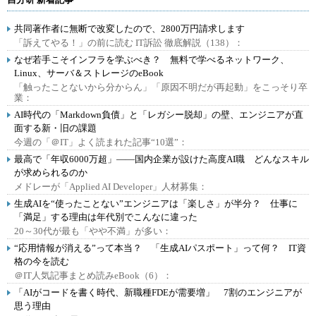
共同著作者に無断で改変したので、2800万円請求します
「訴えてやる！」の前に読む IT訴訟 徹底解説（138）：
なぜ若手こそインフラを学ぶべき？ 無料で学べるネットワーク、
Linux、サーバ＆ストレージのeBook
「触ったことないから分からん」「原因不明だが再起動」をこっそり卒
業：
AI時代の「Markdown負債」と「レガシー脱却」の壁、エンジニアが直
面する新・旧の課題
今週の「＠IT」よく読まれた記事“10選”：
最高で「年収6000万超」――国内企業が設けた高度AI職 どんなスキル
が求められるのか
メドレーが「Applied AI Developer」人材募集：
生成AIを“使ったことない”エンジニアは「楽しさ」が半分？ 仕事に
「満足」する理由は年代別でこんなに違った
20～30代が最も「やや不満」が多い：
“応用情報が消える”って本当？ 「生成AIパスポート」って何？ IT資
格の今を読む
＠IT人気記事まとめ読みeBook（6）：
「AIがコードを書く時代、新職種FDEが需要増」 7割のエンジニアが
思う理由