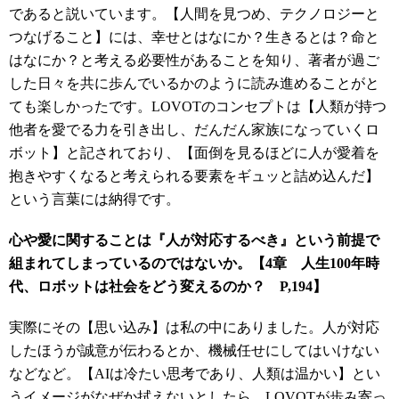
であると説いています。【人間を見つめ、テクノロジーと
つなげること】には、幸せとはなにか？生きるとは？命と
はなにか？と考える必要性があることを知り、著者が過ご
した日々を共に歩んでいるかのように読み進めることがと
ても楽しかったです。LOVOTのコンセプトは【人類が持つ
他者を愛でる力を引き出し、だんだん家族になっていくロ
ボット】と記されており、【面倒を見るほどに人が愛着を
抱きやすくなると考えられる要素をギュッと詰め込んだ】
という言葉には納得です。
心や愛に関することは『人が対応するべき』という前提で
組まれてしまっているのではないか。
【4章 人生100年時
代、ロボットは社会をどう変えるのか？ P,194】
実際にその【思い込み】は私の中にありました。人が対応
したほうが誠意が伝わるとか、機械任せにしてはいけない
などなど。【AIは冷たい思考であり、人類は温かい】とい
うイメージがなぜか拭えないとしたら、LOVOTが歩み寄っ