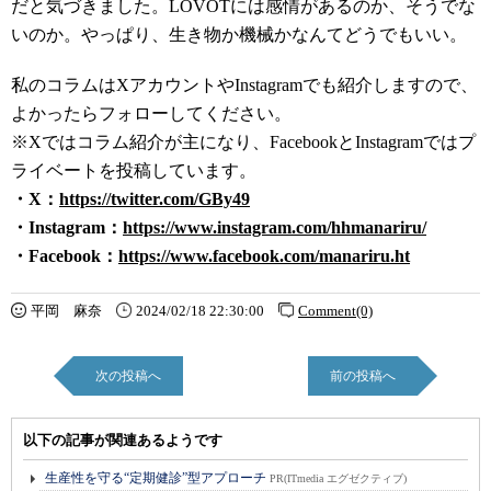
だと気づきました。LOVOTには感情があるのか、そうでな
いのか。やっぱり、生き物か機械かなんてどうでもいい。
私のコラムはXアカウントやInstagramでも紹介しますので、
よかったらフォローしてください。
※Xではコラム紹介が主になり、FacebookとInstagramではプ
ライベートを投稿しています。
・X：
https://twitter.com/GBy49
・Instagram：
https://www.instagram.com/hhmanariru/
・Facebook：
https://www.facebook.com/manarir
u.ht
平岡 麻奈
2024/02/18 22:30:00
Comment(0)
次の投稿へ
前の投稿へ
以下の記事が関連あるようです
生産性を守る“定期健診”型アプローチ
PR(ITmedia エグゼクティブ)