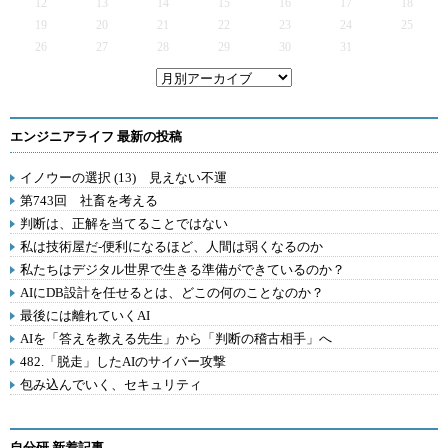
12
13
14
15
16
17
18
19
20
21
22
23
24
25
26
27
28
29
30
31
エンジニアライフ 最新の投稿
イノウーの選択 (13) 見えない不運
第743回 社畜を考える
判断は、正解を当てることではない
私は技術屋だ-便利になるほど、人間は弱くなるのか
私たちはデジタル世界で生きる準備ができているのか？
AIにDB設計を任せるとは、どこの何のことなのか？
最後には離れていくAI
AIを「答えを教える先生」から「判断の稽古相手」へ
482.「脱走」したAIのサイバー攻撃
包み込んでいく、セキュリティ
自分研 新着記事