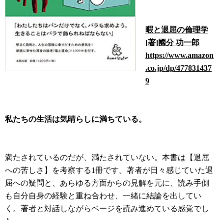
暇と退屈の倫理学
[著]國分 功一郎
https://www.amazon
.co.jp/dp/477831437
9
私たちの生活は気晴らしに満ちている。
満たされているのだが、満たされていない。本書は【退屈
への苦しさ】を考察する1冊です。著者が日々感じていた退
屈への疑問と、あらゆる方面からの見解を元に、読み手側
も自分自身の経験と重ね合わせ、一緒に結論を出してい
く。著者と対話しながらページを読み進めている感覚でし