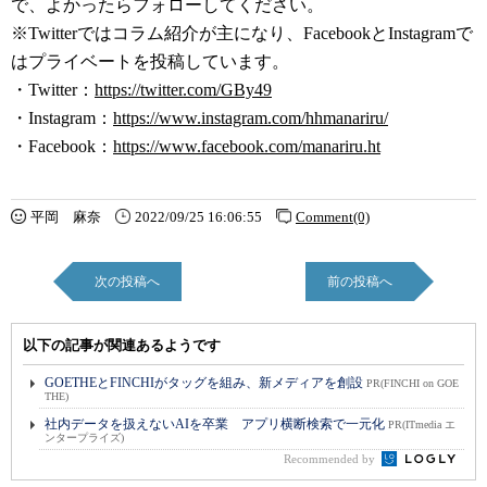
で、よかったらフォローしてください。
※Twitterではコラム紹介が主になり、FacebookとInstagramで
はプライベートを投稿しています。
・Twitter：
https://twitter.com/GBy49
・Instagram：
https://www.instagram.com/hhmanariru/
・Facebook：
https://www.facebook.com/manariru.ht
平岡 麻奈
2022/09/25 16:06:55
Comment(0)
次の投稿へ
前の投稿へ
以下の記事が関連あるようです
GOETHEとFINCHIがタッグを組み、新メディアを創設
PR(FINCHI on GOE
THE)
社内データを扱えないAIを卒業 アプリ横断検索で一元化
PR(ITmedia エ
ンタープライズ)
Recommended by