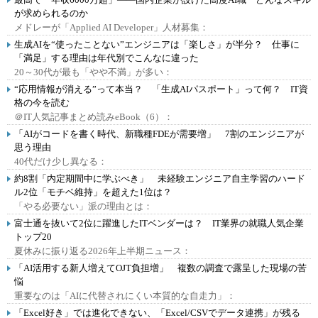
が求められるのか
メドレーが「Applied AI Developer」人材募集：
生成AIを“使ったことない”エンジニアは「楽しさ」が半分？ 仕事に
「満足」する理由は年代別でこんなに違った
20～30代が最も「やや不満」が多い：
“応用情報が消える”って本当？ 「生成AIパスポート」って何？ IT資
格の今を読む
＠IT人気記事まとめ読みeBook（6）：
「AIがコードを書く時代、新職種FDEが需要増」 7割のエンジニアが
思う理由
40代だけ少し異なる：
約8割「内定期間中に学ぶべき」 未経験エンジニア自主学習のハード
ル2位「モチベ維持」を超えた1位は？
「やる必要ない」派の理由とは：
富士通を抜いて2位に躍進したITベンダーは？ IT業界の就職人気企業
トップ20
夏休みに振り返る2026年上半期ニュース：
「AI活用する新人増えてOJT負担増」 複数の調査で露呈した現場の苦
悩
重要なのは「AIに代替されにくい本質的な自走力」：
「Excel好き」では進化できない、「Excel/CSVでデータ連携」が残る