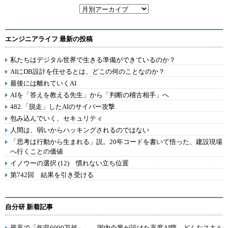
エンジニアライフ 最新の投稿
私たちはデジタル世界で生きる準備ができているのか？
AIにDB設計を任せるとは、どこの何のことなのか？
最後には離れていくAI
AIを「答えを教える先生」から「判断の稽古相手」へ
482.「脱走」したAIのサイバー攻撃
包み込んでいく、セキュリティ
人間は、弱いからハッキングされるのではない
「思考は行動から生まれる」説。20年コードを書いて悟った、建設現場
へ行くことの価値
イノウーの選択 (12) 慣れない立ち位置
第742回 結果を引き受ける
自分研 新着記事
最高で「年収6000万超」――国内企業が設けた高度AI職 どんなスキル