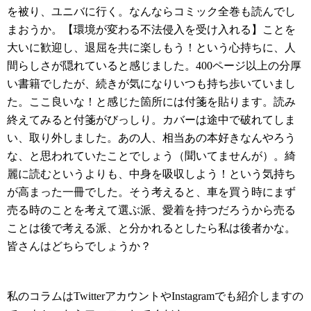
を被り、ユニバに行く。なんならコミック全巻も読んでし
まおうか。【環境が変わる不法侵入を受け入れる】ことを
大いに歓迎し、退屈を共に楽しもう！という心持ちに、人
間らしさが隠れていると感じました。400ページ以上の分厚
い書籍でしたが、続きが気になりいつも持ち歩いていまし
た。ここ良いな！と感じた箇所には付箋を貼ります。読み
終えてみると付箋がびっしり。カバーは途中で破れてしま
い、取り外しました。あの人、相当あの本好きなんやろう
な、と思われていたことでしょう（聞いてませんが）。綺
麗に読むというよりも、中身を吸収しよう！という気持ち
が高まった一冊でした。そう考えると、車を買う時にまず
売る時のことを考えて選ぶ派、愛着を持つだろうから売る
ことは後で考える派、と分かれるとしたら私は後者かな。
皆さんはどちらでしょうか？
私のコラムはTwitterアカウントやInstagramでも紹介しますの