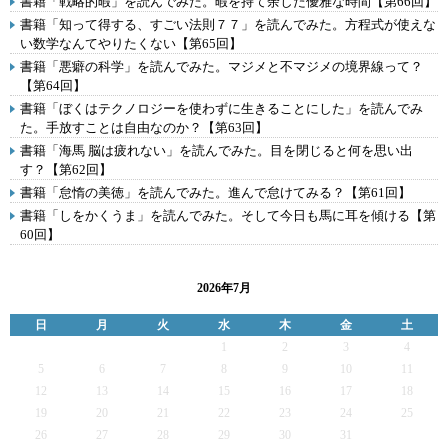
書籍「戦略的暇」を読んでみた。暇を持て余した優雅な時間【第66回】
書籍「知って得する、すごい法則７７」を読んでみた。方程式が使えな
い数学なんてやりたくない【第65回】
書籍「悪癖の科学」を読んでみた。マジメと不マジメの境界線って？
【第64回】
書籍「ぼくはテクノロジーを使わずに生きることにした」を読んでみ
た。手放すことは自由なのか？【第63回】
書籍「海馬 脳は疲れない」を読んでみた。目を閉じると何を思い出
す？【第62回】
書籍「怠惰の美徳」を読んでみた。進んで怠けてみる？【第61回】
書籍「しをかくうま」を読んでみた。そして今日も馬に耳を傾ける【第
60回】
2026年7月
日
月
火
水
木
金
土
1
2
3
4
5
6
7
8
9
10
11
12
13
14
15
16
17
18
19
20
21
22
23
24
25
26
27
28
29
30
31