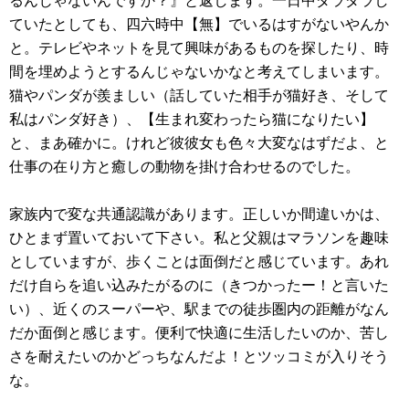
るんじゃないんですか？』と返します。一日中ダラダラし
ていたとしても、四六時中【無】でいるはすがないやんか
と。テレビやネットを見て興味があるものを探したり、時
間を埋めようとするんじゃないかなと考えてしまいます。
猫やパンダが羨ましい（話していた相手が猫好き、そして
私はパンダ好き）、【生まれ変わったら猫になりたい】
と、まあ確かに。けれど彼彼女も色々大変なはずだよ、と
仕事の在り方と癒しの動物を掛け合わせるのでした。
家族内で変な共通認識があります。正しいか間違いかは、
ひとまず置いておいて下さい。私と父親はマラソンを趣味
としていますが、歩くことは面倒だと感じています。あれ
だけ自らを追い込みたがるのに（きつかったー！と言いた
い）、近くのスーパーや、駅までの徒歩圏内の距離がなん
だか面倒と感じます。便利で快適に生活したいのか、苦し
さを耐えたいのかどっちなんだよ！とツッコミが入りそう
な。