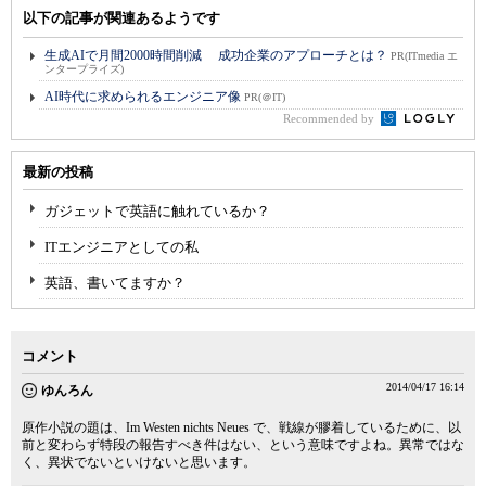
以下の記事が関連あるようです
生成AIで月間2000時間削減 成功企業のアプローチとは？
PR(ITmedia エ
ンタープライズ)
AI時代に求められるエンジニア像
PR(＠IT)
Recommended by
最新の投稿
ガジェットで英語に触れているか？
ITエンジニアとしての私
英語、書いてますか？
コメント
2014/04/17 16:14
ゆんろん
原作小説の題は、Im Westen nichts Neues で、戦線が膠着しているために、以
前と変わらず特段の報告すべき件はない、という意味ですよね。異常ではな
く、異状でないといけないと思います。