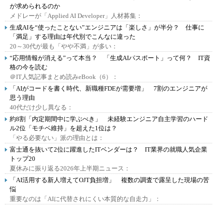
が求められるのか
メドレーが「Applied AI Developer」人材募集：
生成AIを“使ったことない”エンジニアは「楽しさ」が半分？ 仕事に
「満足」する理由は年代別でこんなに違った
20～30代が最も「やや不満」が多い：
“応用情報が消える”って本当？ 「生成AIパスポート」って何？ IT資
格の今を読む
＠IT人気記事まとめ読みeBook（6）：
「AIがコードを書く時代、新職種FDEが需要増」 7割のエンジニアが
思う理由
40代だけ少し異なる：
約8割「内定期間中に学ぶべき」 未経験エンジニア自主学習のハード
ル2位「モチベ維持」を超えた1位は？
「やる必要ない」派の理由とは：
富士通を抜いて2位に躍進したITベンダーは？ IT業界の就職人気企業
トップ20
夏休みに振り返る2026年上半期ニュース：
「AI活用する新人増えてOJT負担増」 複数の調査で露呈した現場の苦
悩
重要なのは「AIに代替されにくい本質的な自走力」：