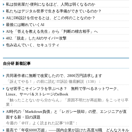
私は技術屋だ-便利になるほど、人間は弱くなるのか
私たちはデジタル世界で生きる準備ができているのか？
AIにDB設計を任せるとは、どこの何のことなのか？
最後には離れていくAI
AIを「答えを教える先生」から「判断の稽古相手」へ
482.「脱走」したAIのサイバー攻撃
包み込んでいく、セキュリティ
自分研 新着記事
共同著作者に無断で改変したので、2800万円請求します
「訴えてやる！」の前に読む IT訴訟 徹底解説（138）：
なぜ若手こそインフラを学ぶべき？ 無料で学べるネットワーク、
Linux、サーバ＆ストレージのeBook
「触ったことないから分からん」「原因不明だが再起動」をこっそり卒
業：
AI時代の「Markdown負債」と「レガシー脱却」の壁、エンジニアが直
面する新・旧の課題
今週の「＠IT」よく読まれた記事“10選”：
最高で「年収6000万超」――国内企業が設けた高度AI職 どんなスキル