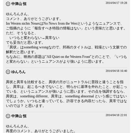
2014/04/17 19:28
中津山 恒
ゆんろんさん、
コメント、ありがとうございます。
Im Westen nichts NeuesはNo News from the Westというようなニュアンスで、
ご指摘のように「報告すべき特段の情報はない」という意味だと思います。
ただ、そうなると、
いつもと変わらない→異常ない
でも妥当だと思います。
「異状」はsomething wrongなので、邦画のタイトルは、戦場という文脈での
解釈だと思います。
ちなみに、映画の原題は"All Quiet on the Western Front"とのことで、「いつも
と変わらない」というニュアンスがより強いように思います。
2014/04/18 16:40
ゆんろん
異状と異常を比較すると、異状の方がニュートラルに普段と違うことを指
し、異常は、起こるべきでないこと、明らかに基準を外れたこと、が起こっ
ている、というニュアンスが強いように思います。その点を強調するなら、
異状は、something different、異常は、something abnormal という感じではない
でしょうか。いつもと違っていても、許容できる内容だったら、異常ではな
いのでは？ と思います。
2014/04/18 22:01
中津山 恒
ゆんろんさん、
再度のコメント、ありがとうございました。