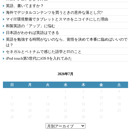
英語、書いてますか？
海外でデジタルコンテンツを買うときの意外な落とし穴?
マイIT環境整備でタブレットとスマホをニコイチにした理由
和製英語の「アップ」に悩む
日本語がわかれば英語はできる
英語を勉強する時間がないのなら、覚悟を決めて本番に臨めばいいので
は？
セネガルとベトナムで感じた語学とITのこと
iPod touch第5世代にiOS 9を入れてみた
2026年7月
日
月
火
水
木
金
土
1
2
3
4
5
6
7
8
9
10
11
12
13
14
15
16
17
18
19
20
21
22
23
24
25
26
27
28
29
30
31