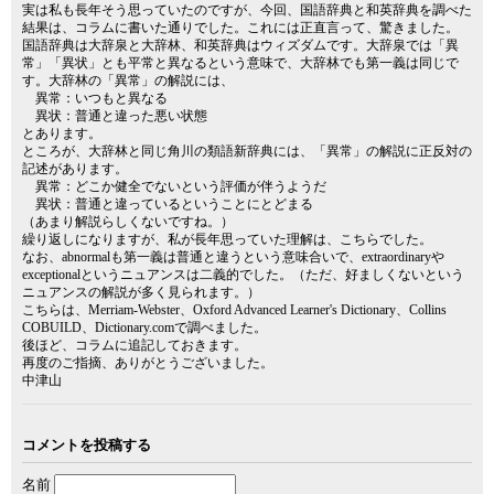
実は私も長年そう思っていたのですが、今回、国語辞典と和英辞典を調べた
結果は、コラムに書いた通りでした。これには正直言って、驚きました。
国語辞典は大辞泉と大辞林、和英辞典はウィズダムです。大辞泉では「異
常」「異状」とも平常と異なるという意味で、大辞林でも第一義は同じで
す。大辞林の「異常」の解説には、
異常：いつもと異なる
異状：普通と違った悪い状態
とあります。
ところが、大辞林と同じ角川の類語新辞典には、「異常」の解説に正反対の
記述があります。
異常：どこか健全でないという評価が伴うようだ
異状：普通と違っているということにとどまる
（あまり解説らしくないですね。）
繰り返しになりますが、私が長年思っていた理解は、こちらでした。
なお、abnormalも第一義は普通と違うという意味合いで、extraordinaryや
exceptionalというニュアンスは二義的でした。（ただ、好ましくないという
ニュアンスの解説が多く見られます。）
こちらは、Merriam-Webster、Oxford Advanced Learner's Dictionary、Collins
COBUILD、Dictionary.comで調べました。
後ほど、コラムに追記しておきます。
再度のご指摘、ありがとうございました。
中津山
コメントを投稿する
名前