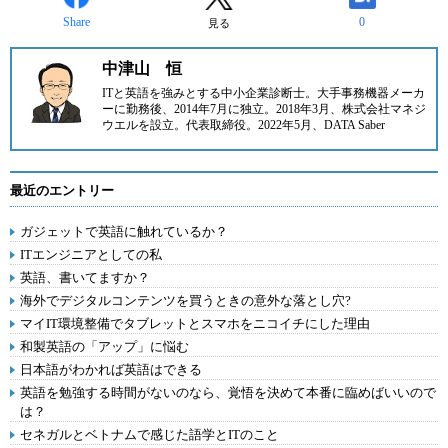
Share
0
見る
中津山 恒
ITと英語を強みとする中小企業診断士。大手事務機器メーカ
ーに勤務後、2014年7月に
独立。2018年3月、
株式会社マネジ
ウエル
を設立。代表取締役。2022年5月、
DATA Saber
最近のエントリー
ガジェットで英語に触れているか？
ITエンジニアとしての私
英語、書いてますか？
海外でデジタルコンテンツを買うときの意外な落とし穴?
マイIT環境整備でタブレットとスマホをニコイチにした理由
和製英語の「アップ」に悩む
日本語がわかれば英語はできる
英語を勉強する時間がないのなら、覚悟を決めて本番に臨めばいいので
は？
セネガルとベトナムで感じた語学とITのこと