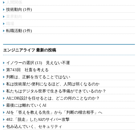
人間関係
技術動向 (1件)
業界動向
職場
転職活動 (1件)
エンジニアライフ 最新の投稿
イノウーの選択 (13) 見えない不運
第743回 社畜を考える
判断は、正解を当てることではない
私は技術屋だ-便利になるほど、人間は弱くなるのか
私たちはデジタル世界で生きる準備ができているのか？
AIにDB設計を任せるとは、どこの何のことなのか？
最後には離れていくAI
AIを「答えを教える先生」から「判断の稽古相手」へ
482.「脱走」したAIのサイバー攻撃
包み込んでいく、セキュリティ