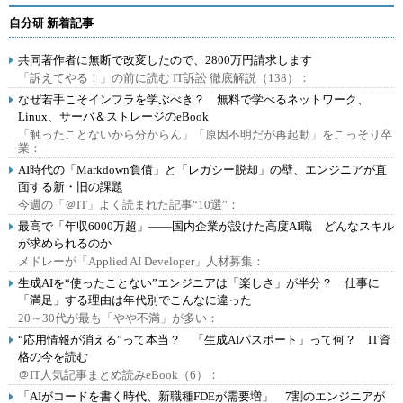
自分研 新着記事
共同著作者に無断で改変したので、2800万円請求します
「訴えてやる！」の前に読む IT訴訟 徹底解説（138）：
なぜ若手こそインフラを学ぶべき？ 無料で学べるネットワーク、
Linux、サーバ＆ストレージのeBook
「触ったことないから分からん」「原因不明だが再起動」をこっそり卒
業：
AI時代の「Markdown負債」と「レガシー脱却」の壁、エンジニアが直
面する新・旧の課題
今週の「＠IT」よく読まれた記事“10選”：
最高で「年収6000万超」――国内企業が設けた高度AI職 どんなスキル
が求められるのか
メドレーが「Applied AI Developer」人材募集：
生成AIを“使ったことない”エンジニアは「楽しさ」が半分？ 仕事に
「満足」する理由は年代別でこんなに違った
20～30代が最も「やや不満」が多い：
“応用情報が消える”って本当？ 「生成AIパスポート」って何？ IT資
格の今を読む
＠IT人気記事まとめ読みeBook（6）：
「AIがコードを書く時代、新職種FDEが需要増」 7割のエンジニアが