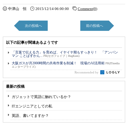
中津山 恒
2015/12/14 06:00:00
Comment(0)
次の投稿へ
前の投稿へ
以下の記事が関連あるようです
「言葉で伝える力」を育めば、イヤイヤ期もすっきり！ 「アンパン
マン ことばずかん...
PR(セガフェイブ｜HugKum)
大阪ガスが月2000時間の共有作業を削減！ 現場のAI活用術
PR(ITmedia
エンタープライズ)
Recommended by
最新の投稿
ガジェットで英語に触れているか？
ITエンジニアとしての私
英語、書いてますか？