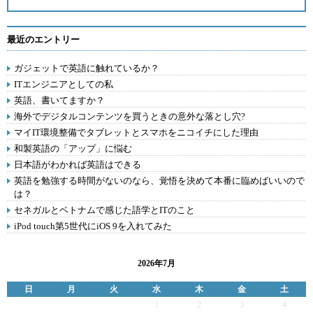
最近のエントリー
ガジェットで英語に触れているか？
ITエンジニアとしての私
英語、書いてますか？
海外でデジタルコンテンツを買うときの意外な落とし穴?
マイIT環境整備でタブレットとスマホをニコイチにした理由
和製英語の「アップ」に悩む
日本語がわかれば英語はできる
英語を勉強する時間がないのなら、覚悟を決めて本番に臨めばいいので
は？
セネガルとベトナムで感じた語学とITのこと
iPod touch第5世代にiOS 9を入れてみた
2026年7月
日
月
火
水
木
金
土
1
2
3
4