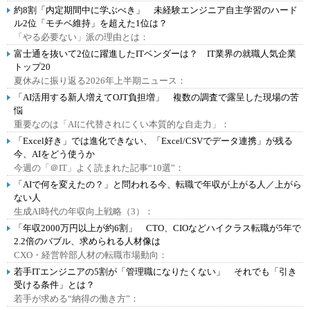
約8割「内定期間中に学ぶべき」 未経験エンジニア自主学習のハード
ル2位「モチベ維持」を超えた1位は？
「やる必要ない」派の理由とは：
富士通を抜いて2位に躍進したITベンダーは？ IT業界の就職人気企業
トップ20
夏休みに振り返る2026年上半期ニュース：
「AI活用する新人増えてOJT負担増」 複数の調査で露呈した現場の苦
悩
重要なのは「AIに代替されにくい本質的な自走力」：
「Excel好き」では進化できない、「Excel/CSVでデータ連携」が残る
今、AIをどう使うか
今週の「＠IT」よく読まれた記事“10選”：
「AIで何を変えたの？」と問われる今、転職で年収が上がる人／上がら
ない人
生成AI時代の年収向上戦略（3）：
「年収2000万円以上が約6割」 CTO、CIOなどハイクラス転職が5年で
2.2倍のバブル、求められる人材像は
CXO・経営幹部人材の転職市場動向：
若手ITエンジニアの5割が「管理職になりたくない」 それでも「引き
受ける条件」とは？
若手が求める“納得の働き方”：