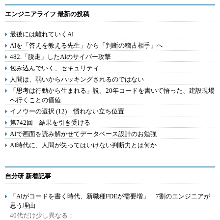
エンジニアライフ 最新の投稿
最後には離れていくAI
AIを「答えを教える先生」から「判断の稽古相手」へ
482.「脱走」したAIのサイバー攻撃
包み込んでいく、セキュリティ
人間は、弱いからハッキングされるのではない
「思考は行動から生まれる」説。20年コードを書いて悟った、建設現場
へ行くことの価値
イノウーの選択 (12) 慣れない立ち位置
第742回 結果を引き受ける
AIで画面を読み解かせてデータベース設計のお勉強
AI時代に、人間が失ってはいけない判断力とは何か
自分研 新着記事
「AIがコードを書く時代、新職種FDEが需要増」 7割のエンジニアが
思う理由
40代だけ少し異なる：