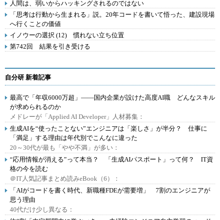
人間は、弱いからハッキングされるのではない
「思考は行動から生まれる」説。20年コードを書いて悟った、建設現場
へ行くことの価値
イノウーの選択 (12) 慣れない立ち位置
第742回 結果を引き受ける
自分研 新着記事
最高で「年収6000万超」――国内企業が設けた高度AI職 どんなスキル
が求められるのか
メドレーが「Applied AI Developer」人材募集：
生成AIを“使ったことない”エンジニアは「楽しさ」が半分？ 仕事に
「満足」する理由は年代別でこんなに違った
20～30代が最も「やや不満」が多い：
“応用情報が消える”って本当？ 「生成AIパスポート」って何？ IT資
格の今を読む
＠IT人気記事まとめ読みeBook（6）：
「AIがコードを書く時代、新職種FDEが需要増」 7割のエンジニアが
思う理由
40代だけ少し異なる：