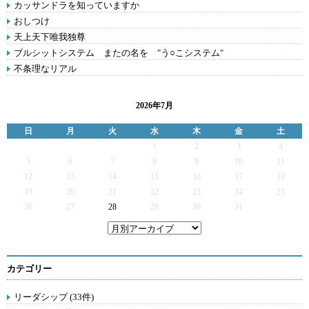
カッサンドラを知っていますか
おしつけ
天上天下唯我独尊
ブルシットシステム またの名を "う○こシステム"
不条理なリアル
2026年7月
日
月
火
水
木
金
土
1
2
3
4
5
6
7
8
9
10
11
12
13
14
15
16
17
18
19
20
21
22
23
24
25
26
27
28
29
30
31
カテゴリー
リーダシップ (33件)