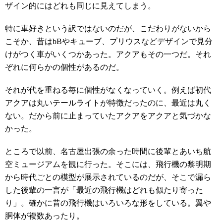
ザイン的にはどれも同じに見えてしまう。
特に車好きという訳ではないのだが、こだわりがないから
こそか、昔はbBやキューブ、プリウスなどデザインで見分
けがつく車がいくつかあった。アクアもその一つだ。それ
ぞれに何らかの個性があるのだ。
それが代を重ねる毎に個性がなくなっていく。例えば初代
アクアは丸いテールライトが特徴だったのに、最近は丸く
ない。だから前に止まっていたアクアをアクアと気づかな
かった。
ところで以前、名古屋出張の余った時間に後輩とあいち航
空ミュージアムを観に行った。そこには、飛行機の黎明期
から時代ごとの模型が展示されているのだが、そこで漏ら
した後輩の一言が「最近の飛行機はどれも似たり寄った
り」。確かに昔の飛行機はいろいろな形をしている。翼や
胴体が複数あったり。