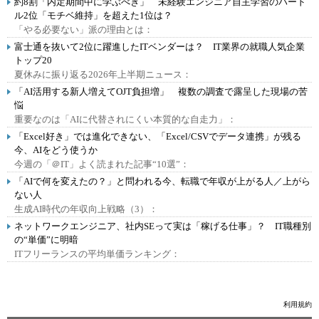
約8割「内定期間中に学ぶべき」 未経験エンジニア自主学習のハード
ル2位「モチベ維持」を超えた1位は？
「やる必要ない」派の理由とは：
富士通を抜いて2位に躍進したITベンダーは？ IT業界の就職人気企業
トップ20
夏休みに振り返る2026年上半期ニュース：
「AI活用する新人増えてOJT負担増」 複数の調査で露呈した現場の苦
悩
重要なのは「AIに代替されにくい本質的な自走力」：
「Excel好き」では進化できない、「Excel/CSVでデータ連携」が残る
今、AIをどう使うか
今週の「＠IT」よく読まれた記事“10選”：
「AIで何を変えたの？」と問われる今、転職で年収が上がる人／上がら
ない人
生成AI時代の年収向上戦略（3）：
ネットワークエンジニア、社内SEって実は「稼げる仕事」？ IT職種別
の“単価”に明暗
ITフリーランスの平均単価ランキング：
利用規約