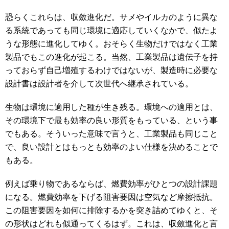
恐らくこれらは、収斂進化だ。サメやイルカのように異な
る系統であっても同じ環境に適応していくなかで、似たよ
うな形態に進化してゆく。おそらく生物だけではなく工業
製品でもこの進化が起こる。当然、工業製品は遺伝子を持
っておらず自己増殖するわけではないが、製造時に必要な
設計書は設計者を介して次世代へ継承されている。
生物は環境に適用した種が生き残る。環境への適用とは、
その環境下で最も効率の良い形質をもっている、という事
でもある。そういった意味で言うと、工業製品も同じこと
で、良い設計とはもっとも効率のよい仕様を決めることで
もある。
例えば乗り物であるならば、燃費効率がひとつの設計課題
になる。燃費効率を下げる阻害要因は空気など摩擦抵抗。
この阻害要因を如何に排除するかを突き詰めてゆくと、そ
の形状はどれも似通ってくるはず。これは、収斂進化と言