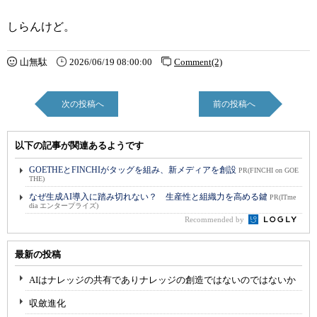
しらんけど。
山無駄
2026/06/19 08:00:00
Comment(2)
次の投稿へ
前の投稿へ
以下の記事が関連あるようです
GOETHEとFINCHIがタッグを組み、新メディアを創設
PR(FINCHI on GOE
THE)
なぜ生成AI導入に踏み切れない？ 生産性と組織力を高める鍵
PR(ITme
dia エンタープライズ)
Recommended by
最新の投稿
AIはナレッジの共有でありナレッジの創造ではないのではないか
収斂進化