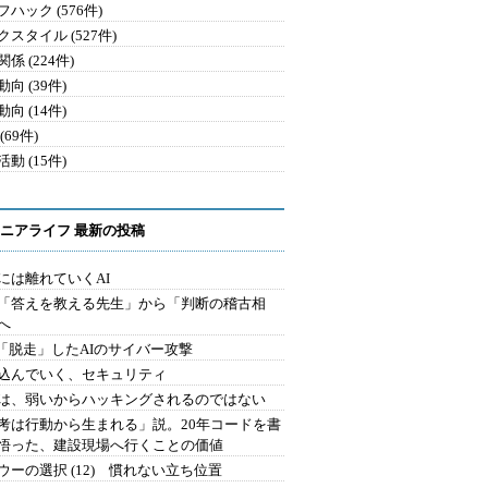
ハック (576件)
クスタイル (527件)
係 (224件)
向 (39件)
向 (14件)
(69件)
動 (15件)
ニアライフ 最新の投稿
には離れていくAI
を「答えを教える先生」から「判断の稽古相
へ
2.「脱走」したAIのサイバー攻撃
込んでいく、セキュリティ
は、弱いからハッキングされるのではない
考は行動から生まれる」説。20年コードを書
悟った、建設現場へ行くことの価値
ウーの選択 (12) 慣れない立ち位置