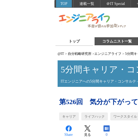
TOP
連載一覧
＠IT Special
トップ
コラムニスト一覧
@IT
>
自分戦略研究所
>
エンジニアライフ
>
5分間
5分間キャリア・コ
ITエンジニアへの5分間キャリア・コンサルテ
第526回 気分が下がっ
キャリア
ライフハック
ワークスタイル
Share
0
見る