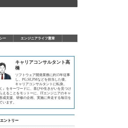
シー
エンジニアライフ憲章
キャリアコンサルタント高
橋
ソフトウェア開発業務に約15年従事
し、PG,SE,PMなどを担当した後、
キャリアコンサルタントに転身。
く』をキーワードに、喜びや生きがいを見つけ
らえることをモットーに、ITエンジニアのキャ
形成支援、研修の企画、実施に奔走する毎日を
ています。
エントリー