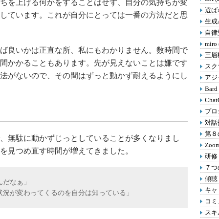
ちを上げる何かをすることはせず、自分の気持ちが変
選ばれ
しています。これが自分にとっては一番の方法だと思
生成A
自律型
miro
ば良いかは正直な所、私にもわかりません。数時間で
三層
間かかることもあります。先が見えないことは嫌です
スクラ
法がないので、その間はずっと動かず耐えるようにし
アジャ
Bard
Chat
プロ
対話
第８の
、無駄に動かずじっとしていることが多くなりまし
Zoom
を見つめ直す時間が増えてきました。
研修 
７つの
傾聴 
んだなぁ」
キャリ
状況が変わってくるのを自分は知っている」
コミ
スキル