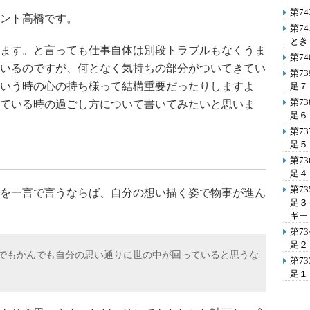
第7
ント高橋です。
第7
とき
ます。と言っても仕事自体は別段トラブルもなくうま
第7
いるのですが、何となく気持ちの部分がついてきてい
第7
いう時の心の持ち様って結構重要だったりしますよ
足７
第7
ている時の過ごし方について書いてみたいと思いま
足６
第7
足５
第7
足４
第7
を一言で言うならば、自分の想い描く姿で物事が進ん
足３
ギー
第7
足２
何でもかんでも自分の思い通りに世の中が回っていると思うな
第7
足１