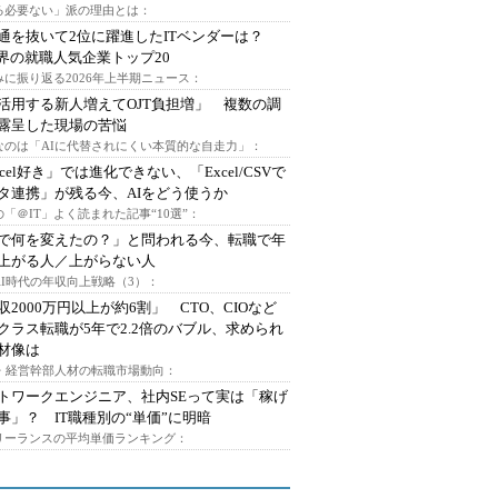
る必要ない」派の理由とは：
通を抜いて2位に躍進したITベンダーは？
業界の就職人気企業トップ20
みに振り返る2026年上半期ニュース：
I活用する新人増えてOJT負担増」 複数の調
露呈した現場の苦悩
なのは「AIに代替されにくい本質的な自走力」：
xcel好き」では進化できない、「Excel/CSVで
タ連携」が残る今、AIをどう使うか
「＠IT」よく読まれた記事“10選”：
Iで何を変えたの？」と問われる今、転職で年
上がる人／上がらない人
AI時代の年収向上戦略（3）：
収2000万円以上が約6割」 CTO、CIOなど
クラス転職が5年で2.2倍のバブル、求められ
材像は
O・経営幹部人材の転職市場動向：
トワークエンジニア、社内SEって実は「稼げ
事」？ IT職種別の“単価”に明暗
フリーランスの平均単価ランキング：