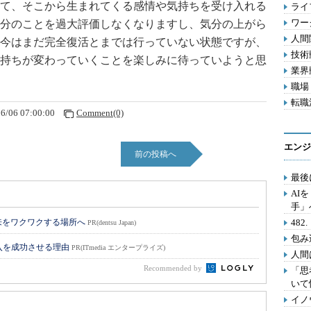
て、そこから生まれてくる感情や気持ちを受け入れる
ライフ
ワー
分のことを過大評価しなくなりますし、気分の上がら
人間関
今はまだ完全復活とまでは行っていない状態ですが、
技術動
持ちが変わっていくことを楽しみに待っていようと思
業界動
職場 
転職活
6/06 07:00:00
Comment(0)
エンジ
前の投稿へ
最後
AI
手」
来をワクワクする場所へ
48
PR(dentsu Japan)
包み
入を成功させる理由
PR(ITmedia エンタープライズ)
人間
Recommended by
「思
いて
イノ