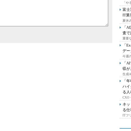
「や
富士
IT
夏休
「A
査で
重要
「E
デー
今週の
「A
収が
生成
「年
ハイ
る人
CX
ネッ
る仕
IT