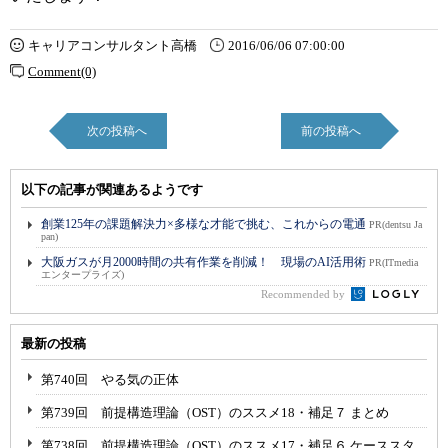
キャリアコンサルタント高橋
2016/06/06 07:00:00
Comment(0)
次の投稿へ
前の投稿へ
以下の記事が関連あるようです
創業125年の課題解決力×多様な才能で挑む、これからの電通
PR(dentsu Ja
pan)
大阪ガスが月2000時間の共有作業を削減！ 現場のAI活用術
PR(ITmedia
エンタープライズ)
Recommended by
最新の投稿
第740回 やる気の正体
第739回 前提構造理論（OST）のススメ18・補足７ まとめ
第738回 前提構造理論（OST）のススメ17・補足６ ケーススタ