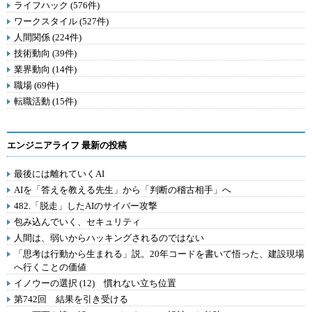
ライフハック (576件)
ワークスタイル (527件)
人間関係 (224件)
技術動向 (39件)
業界動向 (14件)
職場 (69件)
転職活動 (15件)
エンジニアライフ 最新の投稿
最後には離れていくAI
AIを「答えを教える先生」から「判断の稽古相手」へ
482.「脱走」したAIのサイバー攻撃
包み込んでいく、セキュリティ
人間は、弱いからハッキングされるのではない
「思考は行動から生まれる」説。20年コードを書いて悟った、建設現場
へ行くことの価値
イノウーの選択 (12) 慣れない立ち位置
第742回 結果を引き受ける