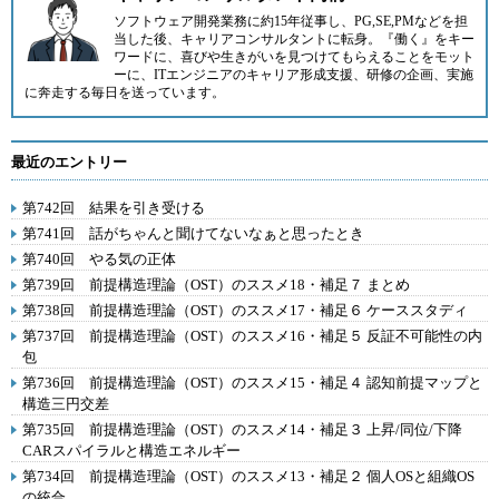
ソフトウェア開発業務に約15年従事し、PG,SE,PMなどを担
当した後、キャリアコンサルタントに転身。『働く』をキー
ワードに、喜びや生きがいを見つけてもらえることをモット
ーに、ITエンジニアのキャリア形成支援、研修の企画、実施
に奔走する毎日を送っています。
最近のエントリー
第742回 結果を引き受ける
第741回 話がちゃんと聞けてないなぁと思ったとき
第740回 やる気の正体
第739回 前提構造理論（OST）のススメ18・補足７ まとめ
第738回 前提構造理論（OST）のススメ17・補足６ ケーススタディ
第737回 前提構造理論（OST）のススメ16・補足５ 反証不可能性の内
包
第736回 前提構造理論（OST）のススメ15・補足４ 認知前提マップと
構造三円交差
第735回 前提構造理論（OST）のススメ14・補足３ 上昇/同位/下降
CARスパイラルと構造エネルギー
第734回 前提構造理論（OST）のススメ13・補足２ 個人OSと組織OS
の統合