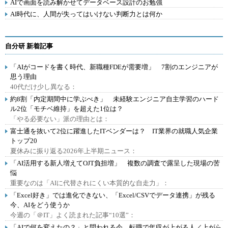
AIで画面を読み解かせてデータベース設計のお勉強
AI時代に、人間が失ってはいけない判断力とは何か
自分研 新着記事
「AIがコードを書く時代、新職種FDEが需要増」 7割のエンジニアが
思う理由
40代だけ少し異なる：
約8割「内定期間中に学ぶべき」 未経験エンジニア自主学習のハード
ル2位「モチベ維持」を超えた1位は？
「やる必要ない」派の理由とは：
富士通を抜いて2位に躍進したITベンダーは？ IT業界の就職人気企業
トップ20
夏休みに振り返る2026年上半期ニュース：
「AI活用する新人増えてOJT負担増」 複数の調査で露呈した現場の苦
悩
重要なのは「AIに代替されにくい本質的な自走力」：
「Excel好き」では進化できない、「Excel/CSVでデータ連携」が残る
今、AIをどう使うか
今週の「＠IT」よく読まれた記事“10選”：
「AIで何を変えたの？」と問われる今、転職で年収が上がる人／上がら