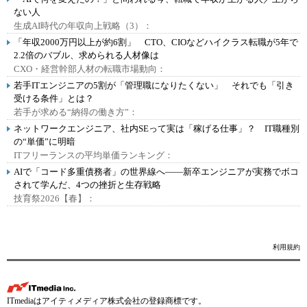
ない人
生成AI時代の年収向上戦略（3）：
「年収2000万円以上が約6割」 CTO、CIOなどハイクラス転職が5年で
2.2倍のバブル、求められる人材像は
CXO・経営幹部人材の転職市場動向：
若手ITエンジニアの5割が「管理職になりたくない」 それでも「引き
受ける条件」とは？
若手が求める“納得の働き方”：
ネットワークエンジニア、社内SEって実は「稼げる仕事」？ IT職種別
の“単価”に明暗
ITフリーランスの平均単価ランキング：
AIで「コード多重債務者」の世界線へ――新卒エンジニアが実務でボコ
されて学んだ、4つの挫折と生存戦略
技育祭2026【春】：
利用規約
ITmediaはアイティメディア株式会社の登録商標です。