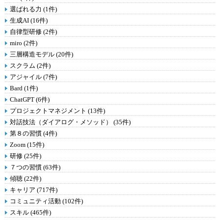
選ばれる力 (1件)
生成AI (16件)
自律型研修 (2件)
miro (2件)
三層構造モデル (20件)
スクラム (2件)
アジャイル (7件)
Bard (1件)
ChatGPT (6件)
プロジェクトマネジメント (13件)
対話技法（ダイアログ・メソッド） (35件)
第８の習慣 (4件)
Zoom (15件)
研修 (25件)
７つの習慣 (63件)
傾聴 (22件)
キャリア (717件)
コミュニティ活動 (102件)
スキル (465件)