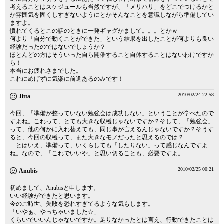
考えることはスケジュールも当然ですが、「メリハリ」をどこでつけるかと
か雰囲気を固くしすぎないようにとかそんなことを意識しながら準備してい
ますよ。
慣れてくるとこの話のときに一発ギャグかまして。。。とかｗ
何より「自分で動くことができた」という結果を出したことが何よりも良い
経験だったのではないでしょうか？
ほとんどの方はそういった自ら開催すること自体することはないわけですか
ら！
本当にお疲れさまでした。
これにめげずに気楽に前進あるのみです！
2010/02/24 22:58
Jitta
今回、「準備が整っていない勉強会は成功しない」ということが学べたので
すよね。これって、とても大きな収穫じゃないですか？そして、「勉強会」
って、他の何かに入れ替えても、同じ事が言えるんじゃないですか？そうす
ると、今回の収穫って、また大きなモノだったと思えるのでは？
とはいえ、準備って、いくらしても「したりない」って感じなんですよ
ね。なので、「これでいいや」と思い切ることも、必要ですよ。
2010/02/25 00:21
Anubis
初めまして、Anubisと申します。
いい経験ができたと思います。
今のご時世、失敗を恐れすぎてるような気もします。
「いやぁ、やっちゃいました☆」
くらいでいいんじゃないですか。足りなかったとは言え、行動できたことは