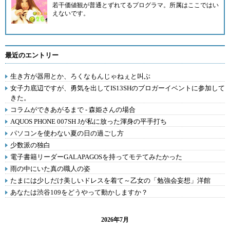
若干価値観が普通とずれてるプログラマ。所属はここではい
えないです。
最近のエントリー
生き方が器用とか、ろくなもんじゃねぇと叫ぶ
女子力底辺ですが、勇気を出してIS13SHのブロガーイベントに参加して
きた。
コラムができあがるまで - 森姫さんの場合
AQUOS PHONE 007SH Jが私に放った渾身の平手打ち
パソコンを使わない夏の日の過ごし方
少数派の独白
電子書籍リーダーGALAPAGOSを持ってモテてみたかった
雨の中にいた真の職人の姿
たまには少しだけ美しいドレスを着て～乙女の「勉強会妄想」洋館
あなたは渋谷109をどうやって動かしますか？
2026年7月