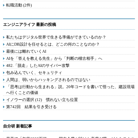
転職活動 (2件)
エンジニアライフ 最新の投稿
私たちはデジタル世界で生きる準備ができているのか？
AIにDB設計を任せるとは、どこの何のことなのか？
最後には離れていくAI
AIを「答えを教える先生」から「判断の稽古相手」へ
482.「脱走」したAIのサイバー攻撃
包み込んでいく、セキュリティ
人間は、弱いからハッキングされるのではない
「思考は行動から生まれる」説。20年コードを書いて悟った、建設現場
へ行くことの価値
イノウーの選択 (12) 慣れない立ち位置
第742回 結果を引き受ける
自分研 新着記事