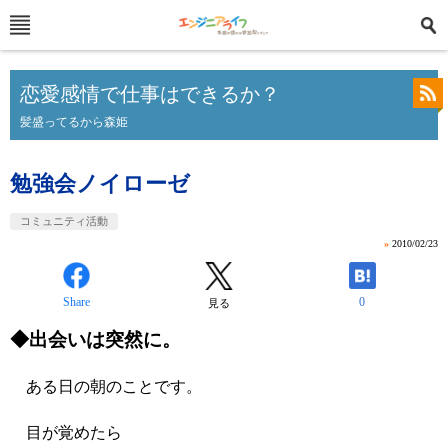
恋愛感情で仕事はできるか？
髪盛ってるから森姫
勉強会ノイローゼ
コミュニティ活動
»
2010/02/23
Share
0
見る
◆出会いは突然に。
ある日の朝のことです。
目が覚めたら