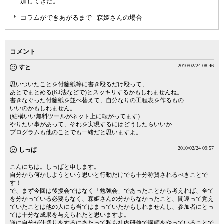
加してきた。
コラムができあがるまで - 森姫さんの場合
コメント
2010/02/24 08:46
すと
思いついたことを付箋紙等に書き殴るだけ殴って、
あとでまとめる(KJ法などで)とスッキリするかもしれませんね。
書きなぐった付箋紙を並べ替えて、自分なりの工程表を作るもの
いいのかもしれません。
(結構いい無料ツールがネット上に転がってます)
やりたい事があって、それを実現するにはどうしたらいいか…
プログラムも他のことでも一緒だと思いますよ。
2010/02/24 09:57
しっぱ
こんにちは。しっぱと申します。
自分から何かしようという思いと行動だけでも十分称賛されるべきことで
す！
で、まず今回は後援会ではなく「勉強会」であったことから考えれば、全て
を分かっている必要もなく、森姫さんの分からなかったこと、間違って覚え
ていたことは他の人にも当てはまっていたかもしれませんし、参加者にとっ
ては十分な成果を与えられたと思いますよ。
逆に自分が仕切りをするにあたって私も社内研修で講師をやっていることで