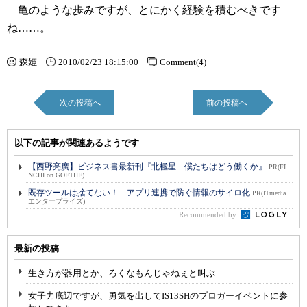
亀のような歩みですが、とにかく経験を積むべきです
ね……。
森姫
2010/02/23 18:15:00
Comment(4)
次の投稿へ
前の投稿へ
以下の記事が関連あるようです
【西野亮廣】ビジネス書最新刊『北極星 僕たちはどう働くか』
PR(FI
NCHI on GOETHE)
既存ツールは捨てない！ アプリ連携で防ぐ情報のサイロ化
PR(ITmedia
エンタープライズ)
Recommended by
最新の投稿
生き方が器用とか、ろくなもんじゃねぇと叫ぶ
女子力底辺ですが、勇気を出してIS13SHのブロガーイベントに参