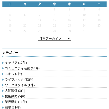
日
月
火
水
木
金
土
1
2
3
4
5
6
7
8
9
10
11
12
13
14
15
16
17
18
19
20
21
22
23
24
25
26
27
28
29
30
31
カテゴリー
キャリア (17件)
コミュニティ活動 (10件)
スキル (7件)
ライフハック (12件)
ワークスタイル (1件)
人間関係 (3件)
技術動向 (5件)
業界動向 (10件)
職場 (11件)