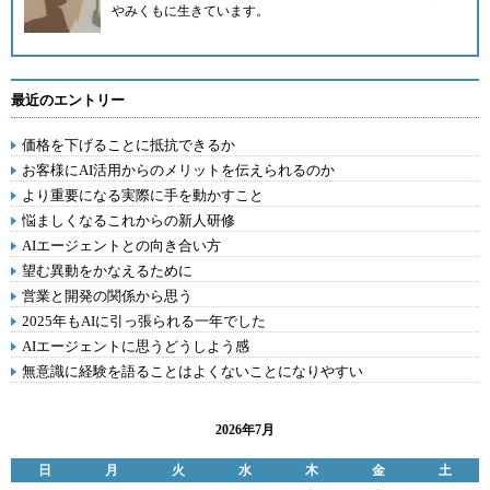
やみくもに生きています。
最近のエントリー
価格を下げることに抵抗できるか
お客様にAI活用からのメリットを伝えられるのか
より重要になる実際に手を動かすこと
悩ましくなるこれからの新人研修
AIエージェントとの向き合い方
望む異動をかなえるために
営業と開発の関係から思う
2025年もAIに引っ張られる一年でした
AIエージェントに思うどうしよう感
無意識に経験を語ることはよくないことになりやすい
2026年7月
日
月
火
水
木
金
土