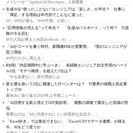
メドレーが「Applied AI Developer」人材募集：
生成AIを“使ったことない”エンジニアは「楽しさ」が半分？ 仕事に
「満足」する理由は年代別でこんなに違った
20～30代が最も「やや不満」が多い：
“応用情報が消える”って本当？ 「生成AIパスポート」って何？ IT資
格の今を読む
＠IT人気記事まとめ読みeBook（6）：
「AIがコードを書く時代、新職種FDEが需要増」 7割のエンジニアが
思う理由
40代だけ少し異なる：
約8割「内定期間中に学ぶべき」 未経験エンジニア自主学習のハード
ル2位「モチベ維持」を超えた1位は？
「やる必要ない」派の理由とは：
富士通を抜いて2位に躍進したITベンダーは？ IT業界の就職人気企業
トップ20
夏休みに振り返る2026年上半期ニュース：
「AI活用する新人増えてOJT負担増」 複数の調査で露呈した現場の苦
悩
重要なのは「AIに代替されにくい本質的な自走力」：
「Excel好き」では進化できない、「Excel/CSVでデータ連携」が残る
今、AIをどう使うか
今週の「＠IT」よく読まれた記事“10選”：