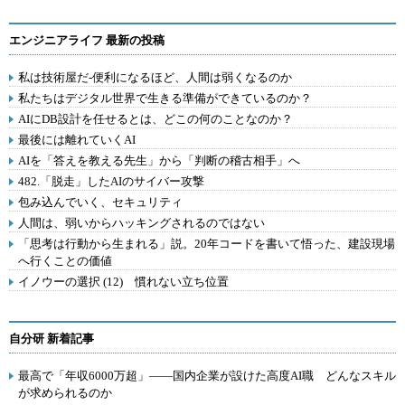
エンジニアライフ 最新の投稿
私は技術屋だ-便利になるほど、人間は弱くなるのか
私たちはデジタル世界で生きる準備ができているのか？
AIにDB設計を任せるとは、どこの何のことなのか？
最後には離れていくAI
AIを「答えを教える先生」から「判断の稽古相手」へ
482.「脱走」したAIのサイバー攻撃
包み込んでいく、セキュリティ
人間は、弱いからハッキングされるのではない
「思考は行動から生まれる」説。20年コードを書いて悟った、建設現場
へ行くことの価値
イノウーの選択 (12) 慣れない立ち位置
自分研 新着記事
最高で「年収6000万超」――国内企業が設けた高度AI職 どんなスキル
が求められるのか