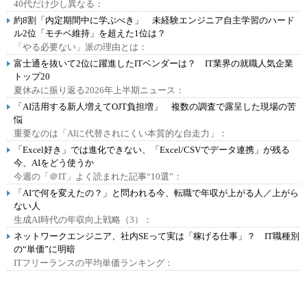
40代だけ少し異なる：
約8割「内定期間中に学ぶべき」 未経験エンジニア自主学習のハード
ル2位「モチベ維持」を超えた1位は？
「やる必要ない」派の理由とは：
富士通を抜いて2位に躍進したITベンダーは？ IT業界の就職人気企業
トップ20
夏休みに振り返る2026年上半期ニュース：
「AI活用する新人増えてOJT負担増」 複数の調査で露呈した現場の苦
悩
重要なのは「AIに代替されにくい本質的な自走力」：
「Excel好き」では進化できない、「Excel/CSVでデータ連携」が残る
今、AIをどう使うか
今週の「＠IT」よく読まれた記事“10選”：
「AIで何を変えたの？」と問われる今、転職で年収が上がる人／上がら
ない人
生成AI時代の年収向上戦略（3）：
ネットワークエンジニア、社内SEって実は「稼げる仕事」？ IT職種別
の“単価”に明暗
ITフリーランスの平均単価ランキング：