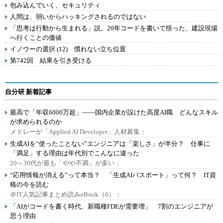
包み込んでいく、セキュリティ
人間は、弱いからハッキングされるのではない
「思考は行動から生まれる」説。20年コードを書いて悟った、建設現場
へ行くことの価値
イノウーの選択 (12) 慣れない立ち位置
第742回 結果を引き受ける
自分研 新着記事
最高で「年収6000万超」――国内企業が設けた高度AI職 どんなスキル
が求められるのか
メドレーが「Applied AI Developer」人材募集：
生成AIを“使ったことない”エンジニアは「楽しさ」が半分？ 仕事に
「満足」する理由は年代別でこんなに違った
20～30代が最も「やや不満」が多い：
“応用情報が消える”って本当？ 「生成AIパスポート」って何？ IT資
格の今を読む
＠IT人気記事まとめ読みeBook（6）：
「AIがコードを書く時代、新職種FDEが需要増」 7割のエンジニアが
思う理由