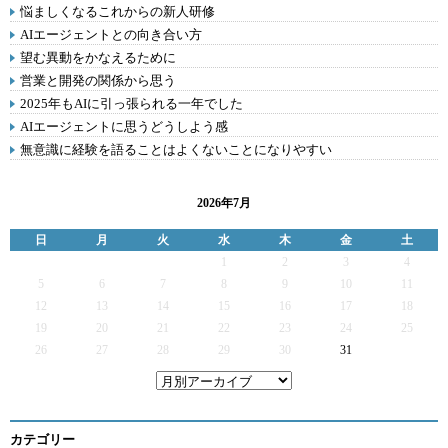
悩ましくなるこれからの新人研修
AIエージェントとの向き合い方
望む異動をかなえるために
営業と開発の関係から思う
2025年もAIに引っ張られる一年でした
AIエージェントに思うどうしよう感
無意識に経験を語ることはよくないことになりやすい
2026年7月
日
月
火
水
木
金
土
1
2
3
4
5
6
7
8
9
10
11
12
13
14
15
16
17
18
19
20
21
22
23
24
25
26
27
28
29
30
31
カテゴリー