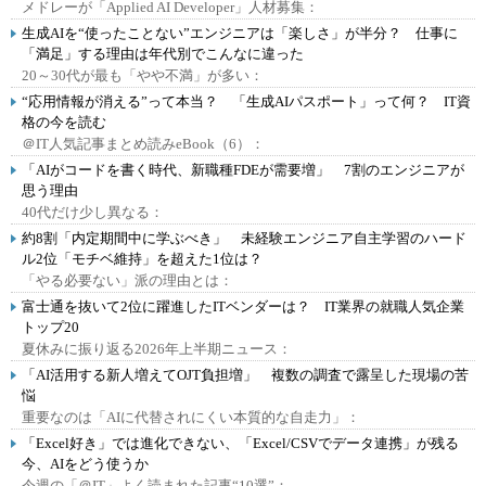
メドレーが「Applied AI Developer」人材募集：
生成AIを“使ったことない”エンジニアは「楽しさ」が半分？ 仕事に
「満足」する理由は年代別でこんなに違った
20～30代が最も「やや不満」が多い：
“応用情報が消える”って本当？ 「生成AIパスポート」って何？ IT資
格の今を読む
＠IT人気記事まとめ読みeBook（6）：
「AIがコードを書く時代、新職種FDEが需要増」 7割のエンジニアが
思う理由
40代だけ少し異なる：
約8割「内定期間中に学ぶべき」 未経験エンジニア自主学習のハード
ル2位「モチベ維持」を超えた1位は？
「やる必要ない」派の理由とは：
富士通を抜いて2位に躍進したITベンダーは？ IT業界の就職人気企業
トップ20
夏休みに振り返る2026年上半期ニュース：
「AI活用する新人増えてOJT負担増」 複数の調査で露呈した現場の苦
悩
重要なのは「AIに代替されにくい本質的な自走力」：
「Excel好き」では進化できない、「Excel/CSVでデータ連携」が残る
今、AIをどう使うか
今週の「＠IT」よく読まれた記事“10選”：