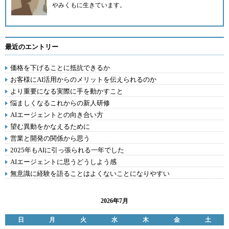
やみくもに生きています。
最近のエントリー
価格を下げることに抵抗できるか
お客様にAI活用からのメリットを伝えられるのか
より重要になる実際に手を動かすこと
悩ましくなるこれからの新人研修
AIエージェントとの向き合い方
望む異動をかなえるために
営業と開発の関係から思う
2025年もAIに引っ張られる一年でした
AIエージェントに思うどうしよう感
無意識に経験を語ることはよくないことになりやすい
2026年7月
日
月
火
水
木
金
土