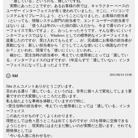
「適している」というのも、難しいですね。
実際にあったことですが。あるお客様の所では、キャラクター ベースの
ユーザー インターフェイスが長く使われていました。そこに、パソコンで
システムをリプレースしよう、ということになりました。お客様の担当者
（といっても、情報システム部門の担当者で、エンド ユーザーの担当者で
はない）は、「使う人は年のいった頭の固い人だから、今まで通りのインタ
ーフェイスで良いですよ」と、おっしゃったそうです。そんな使いにくいイ
ンターフェイスではなく、Windows としての標準的なインターフェイスを
提案したのですが、受け入れてもらえず…。が、完成後にお客様の担当者が
異動になり、新しい担当者から「どうしてこんな使いにくい画面なのです
か？」といわれ、現場でも「使いにくい」といわれ。。。
確かに、受注当時の担当者や、考えていた使用者にとっては「適してい
る」インターフェイスのはずですが、1年足らずで「適していない」インタ
ーフェイスになってしまったようです。
2011/06/14 13:00
Ahf
Jitta さんコメントありがとうございます。
言われる通り「適している」というのは、非常に個々人で変化してしまう要
素ですので大変難しいところだと思います。
私も似たような事例を体験していますので特に、
>受注当時の担当者や、考えていた使用者にとっては「適している」インタ
ーフェイス
このあたりがものすごくよくわかります。
理想としては色々思うところは出てくるのですが（UIを簡単に交換できる
ようにとか）、現実的にはまだまだ難しいのが実際だと思います。それでも
開発側としては
「今いる人達に合わせるか」