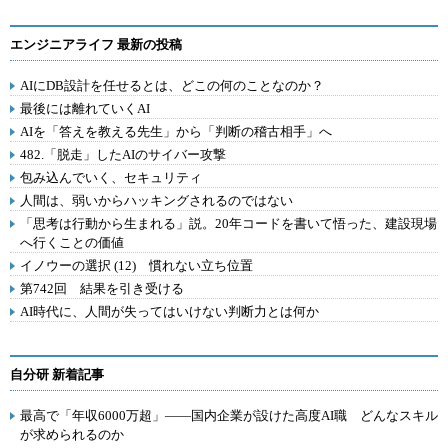
エンジニアライフ 最新の投稿
AIにDB設計を任せるとは、どこの何のことなのか？
最後には離れていくAI
AIを「答えを教える先生」から「判断の稽古相手」へ
482.「脱走」したAIのサイバー攻撃
包み込んでいく、セキュリティ
人間は、弱いからハッキングされるのではない
「思考は行動から生まれる」説。20年コードを書いて悟った、建設現場
へ行くことの価値
イノウーの選択 (12) 慣れない立ち位置
第742回 結果を引き受ける
AI時代に、人間が失ってはいけない判断力とは何か
自分研 新着記事
最高で「年収6000万超」――国内企業が設けた高度AI職 どんなスキル
が求められるのか