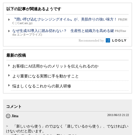
以下の記事が関連あるようです
〝潤い呼び込むクレンジングオイル〟が、美肌作りの強い味方！
PR(DH
C｜CanCam.jp)
なぜ生成AI導入に踏み切れない？ 生産性と組織力を高める鍵
PR(ITme
dia エンタープライズ)
Recommended by
最新の投稿
お客様にAI活用からのメリットを伝えられるのか
より重要になる実際に手を動かすこと
悩ましくなるこれからの新人研修
コメント
2011/06/13 21:22
Jitta
> 「新しいから使う」のではなく「適しているから使う」、でなければい
けないのだと思います。