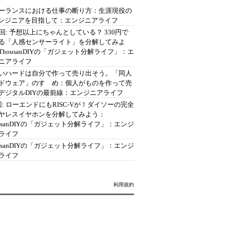
ーランスにおける仕事の断り方：生涯現役の
エンジニアを目指して：エンジニアライフ
2回: 予想以上にちゃんとしている？ 330円で
る「人感センサーライト」を分解してみよ
ThousanDIYの「ガジェット分解ライフ」：エ
ニアライフ
いハードは自分で作って売り出そう。「同人
ドウェア」のすゝめ：個人がものを作って売
デジタルDIYの最前線：エンジニアライフ
回: ローエンドにもRISC-Vが！ダイソーの完全
ヤレスイヤホンを分解してみよう：
ousanDIYの「ガジェット分解ライフ」：エンジ
ライフ
ousanDIYの「ガジェット分解ライフ」：エンジ
ライフ
利用規約