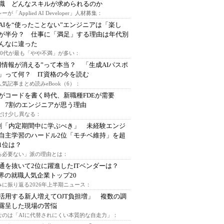
I職 どんなスキルが求められるのか
ーが「Applied AI Developer」人材募集：
AIを“使ったことない”エンジニアは「楽し
が半分？ 仕事に「満足」する理由は年代別
んなに違った
～30代が最も「やや不満」が多い：
用情報が消える”って本当？ 「生成AIパスポ
」って何？ IT資格の今を読む
人気記事まとめ読みeBook（6）：
Iがコードを書く時代、新職種FDEが需要
 7割のエンジニアが思う理由
代だけ少し異なる：
割「内定期間中に学ぶべき」 未経験エンジ
自主学習のハードル2位「モチベ維持」を超
1位は？
る必要ない」派の理由とは：
通を抜いて2位に躍進したITベンダーは？
業界の就職人気企業トップ20
みに振り返る2026年上半期ニュース：
I活用する新人増えてOJT負担増」 複数の調
露呈した現場の苦悩
なのは「AIに代替されにくい本質的な自走力」：