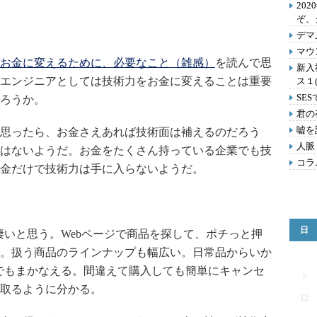
202
ぞ、
デマ
マウ
お金に変えるために、必要なこと（雑感）
を読んで思
新入
エンジニアとしては技術力をお金に変えることは重要
ス１
SE
ろうか。
君の
嘘を
思ったら、お金さえあれば技術面は補えるのだろう
人脈
はないようだ。お金をたくさん持っている企業でも技
コラ
金だけで技術力は手に入らないようだ。
日
凄いと思う。Webページで商品を探して、ポチっと押
。扱う商品のラインナップも幅広い。日常品からいか
何でもまかなえる。間違えて購入しても簡単にキャンセ
5
取るように分かる。
12