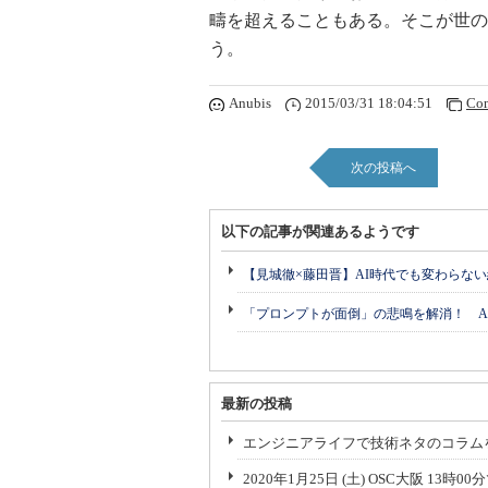
疇を超えることもある。そこが世の
う。
Anubis
2015/03/31 18:04:51
Co
次の投稿へ
以下の記事が関連あるようです
【見城徹×藤田晋】AI時代でも変わらな
「プロンプトが面倒」の悲鳴を解消！ A
最新の投稿
エンジニアライフで技術ネタのコラム
2020年1月25日 (土) OSC大阪 13