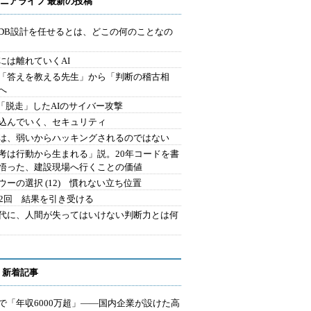
ニアライフ 最新の投稿
にDB設計を任せるとは、どこの何のことなの
には離れていくAI
を「答えを教える先生」から「判断の稽古相
へ
2.「脱走」したAIのサイバー攻撃
込んでいく、セキュリティ
は、弱いからハッキングされるのではない
考は行動から生まれる」説。20年コードを書
悟った、建設現場へ行くことの価値
ウーの選択 (12) 慣れない立ち位置
42回 結果を引き受ける
時代に、人間が失ってはいけない判断力とは何
 新着記事
で「年収6000万超」――国内企業が設けた高