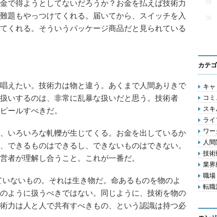
金で得ようとしてないだろうか？お金を払えば技術力
19
難題もやっつけてくれる。届いてから、スイッチを入
26
てくれる。そういうパッケージ商品だと見られている
カテゴ
唱えたい。技術力は物と違う。あくまで人間ありきで
キャリ
扱いするのは、非常に乱暴な扱いだと思う。技術者
コミ
スキル
ピールすべきだ。
ライフ
ワー
、いろいろな軋轢が生じてくる。お金を出しているか
人間関
、できるものはできるし、できないものはできない。
技術動
営者が理解し合うこと。これが一番だ。
業界動
職場 
っていないもの。それは生き物だ。命あるものを物のよ
転職活
のように扱うべきではない。同じように、技術を物の
術力は人と人で共有すべきもの、という認識は持つ必