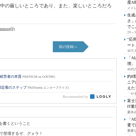
度A
中の厳しいところであり、また、楽しいところだろ
メドレ
生成
さ」
でこ
mment(0)
20
“応
ート
前の投稿へ
＠IT
「A
増」
40
約8
い経営者の本質
PR(FINCHI on GOETHE)
ニア
I定着のステップ
えた
PR(ITmedia エンタープライズ)
「や
Recommended by
富士
IT
夏休
「A
を書くということ
査で
重要
時00分で登壇するぞ、グォラ！