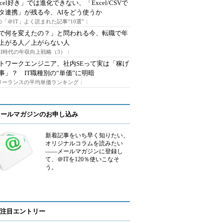
xcel好き」では進化できない、「Excel/CSVで
タ連携」が残る今、AIをどう使うか
「＠IT」よく読まれた記事“10選”：
Iで何を変えたの？」と問われる今、転職で年
上がる人／上がらない人
AI時代の年収向上戦略（3）：
トワークエンジニア、社内SEって実は「稼げ
事」？ IT職種別の“単価”に明暗
フリーランスの平均単価ランキング：
メールマガジンのお申し込み
新着記事をいち早く知りたい、
オリジナルコラムを読みたい
――メールマガジンに登録し
て、＠ITを120％使いこなそ
う。
注目エントリー