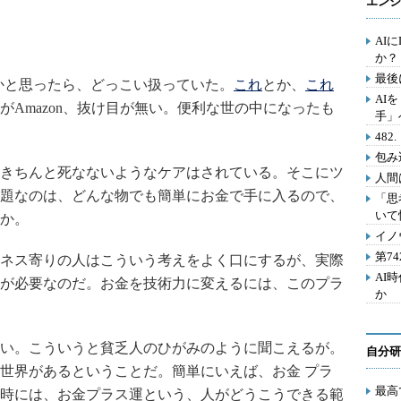
エンジ
AI
か？
最後
いかと思ったら、どっこい扱っていた。
これ
とか、
これ
AI
Amazon、抜け目が無い。便利な世の中になったも
手」
48
包み
きちんと死なないようなケアはされている。そこにツ
人間
題なのは、どんな物でも簡単にお金で手に入るので、
「思
いて
か。
イノ
第7
ネス寄りの人はこういう考えをよく口にするが、実際
AI
が必要なのだ。お金を技術力に変えるには、このプラ
か
い。こういうと貧乏人のひがみのように聞こえるが。
自分研
世界があるということだ。簡単にいえば、お金 プラ
最高
時には、お金プラス運という、人がどうこうできる範