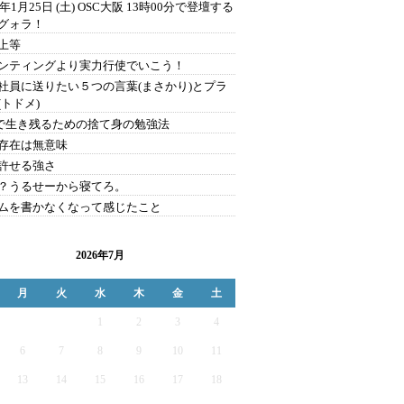
0年1月25日 (土) OSC大阪 13時00分で登壇する
グォラ！
上等
ンティングより実力行使でいこう！
社員に送りたい５つの言葉(まさかり)とプラ
(トドメ)
Sで生き残るための捨て身の勉強法
存在は無意味
許せる強さ
？うるせーから寝てろ。
ムを書かなくなって感じたこと
2026年7月
月
火
水
木
金
土
1
2
3
4
6
7
8
9
10
11
13
14
15
16
17
18