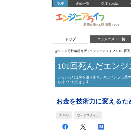
TOP
連載一覧
＠IT Special
トップ
コラムニスト一覧
@IT
>
自分戦略研究所
>
エンジニアライフ
>
101回
101回死んだエンジ
いろいろな仕事を渡り歩き、今はインフラ系
らせていただきます。
お金を技術力に変えるた
スキル
ワークスタイル