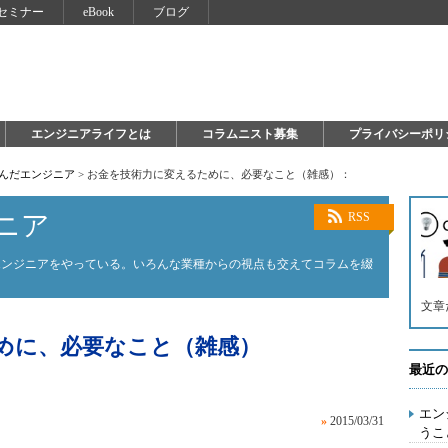
セミナー
eBook
ブログ
エンジニアライフとは
コラムニスト募集
プライバシーポリ
死んだエンジニア
>
お金を技術力に変えるために、必要なこと（雑感）：
ニア
RSS
エンジニアをやっている。いろんな業種からの視点も交えてコラムを綴
文章
めに、必要なこと（雑感）
最近の
エン
»
2015/03/31
うこ