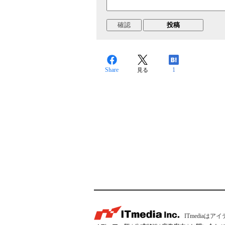
Share
1
見る
ITmedia