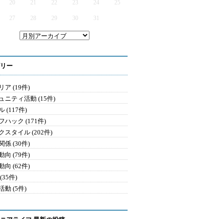
20
21
22
23
24
25
27
28
29
30
31
リー
ア (19件)
ュニティ活動 (15件)
 (117件)
ハック (171件)
クスタイル (202件)
係 (30件)
向 (79件)
向 (62件)
(35件)
動 (5件)