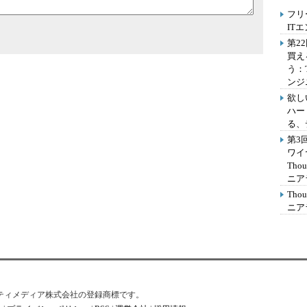
フリ
IT
第2
買え
う：
ンジ
欲し
ハー
る、
第3
ワイ
Th
ニア
Th
ニア
はアイティメディア株式会社の登録商標です。