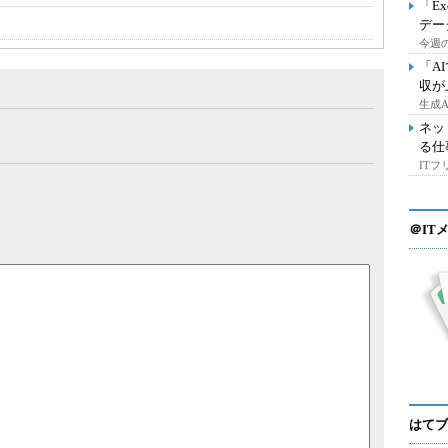
「E
デー
今週の
「A
収が
生成
ネッ
る仕
IT
＠IT
はてブ