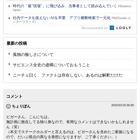
時代の「最"現場"」に飛び込み、当事者として踏み込んでいく
PR(dentsu
Japan)
社内データを扱えないAIを卒業 アプリ横断検索で一元化
PR(ITmedia エ
ンタープライズ)
Recommended by
最新の投稿
孤独の愉しさについて
サピエンス全史の虚構についておもうこと
ニーチェ曰く、ファクトは存在しない、あるのは解釈だけだ
コメント
2010/03/29 06:09
ちょりぽん
ビガーさん、こんにちは。
無計画に散在してる独り身なので、有用なコメントはできないかもしれませ
ん（笑）
（本文でステークホルダーと言えるのは、ビガーさんを含めたご家族になる
ので、だいぶ視点の異なる発想になりますが、ご了承ください。）