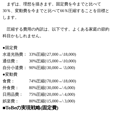
まずは、理想を描きます。固定費を今までと比べて
30％、変動費を今までと比べて66％圧縮することを目標と
します。
圧縮する費用の内訳は、以下です。よくある家庭の節約
科目かもしれません。
●固定費
水道光熱費：
33%圧縮(\27,000→\18,000)
通信費：
30%圧縮(\15,000→\10,000)
自分小遣費：
90%圧縮(\30,000→ \3,000)
●変動費
食費：
74%圧縮(\70,000→\18,000)
外食費：
80%圧縮(\30,000→\ 6,000)
日用品費：
75%圧縮(\20,000→\ 4,000)
娯楽費：
80%圧縮(\15,000→\ 3,000)
■ToBeの実現戦略(固定費)