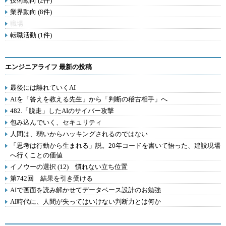
技術動向 (2件)
業界動向 (8件)
職場
転職活動 (1件)
エンジニアライフ 最新の投稿
最後には離れていくAI
AIを「答えを教える先生」から「判断の稽古相手」へ
482.「脱走」したAIのサイバー攻撃
包み込んでいく、セキュリティ
人間は、弱いからハッキングされるのではない
「思考は行動から生まれる」説。20年コードを書いて悟った、建設現場
へ行くことの価値
イノウーの選択 (12) 慣れない立ち位置
第742回 結果を引き受ける
AIで画面を読み解かせてデータベース設計のお勉強
AI時代に、人間が失ってはいけない判断力とは何か