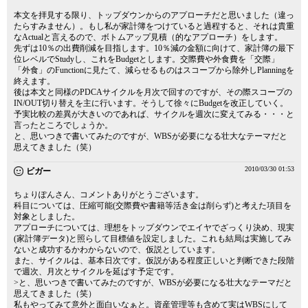
本文を拝見する限り、トップダウンからのアプローチだと思いました（違っ
たらすみません）。もし私が家計簿をつけていると過程すると、それは貴重
なActualと言えるので、ボトムアップ見積（的なアプローチ）をします。
先ずは10％の出費削減を目指します。10％減の金額に向けて、家計簿の最下
位レベルでStudyし、これをBudgetとします。交際費や外食費を「交際」
「外食」のFunctionに見たて、減らせるものはスコープから除外しPlanningを
終えます。
後は本文と同様のPDCAサイクルを月次で回すのですが、その際スコープの
IN/OUT切り替えを主に行います。そうして徐々にBudgetを改正していく。
予実比較の差異が大きいのであれば、サイクルを週次に変えてみる・・・と
言ったところでしょうか。
と、思いつきで書いてみたのですが、WBSが必要になる壮大なテーマだと
思えてきました（笑）
2010/03/30 01:53
ビガー
ちょりぽんさん、コメントありがとうございます。
科目については、圧縮可能(交際費や書籍等活き金は削らず)と考えた項目を
対象としました。
アプローチについては、理想をトップダウンでエイヤでざっくり決め、現実
(家計簿データ)と照らして目標値を設定しました。これも結局は実施してみ
ないと成功するかわからないので、仮説としています。
また、サイクルは、基本日次です。仮説がある程度正しいと判断できた段階
で週次、月次とサイクルを延ばす予定です。
>と、思いつきで書いてみたのですが、WBSが必要になる壮大なテーマだと
思えてきました（笑）
私もやってみて意外と面白いなぁと。資産管理等も含めて実はWBSにして