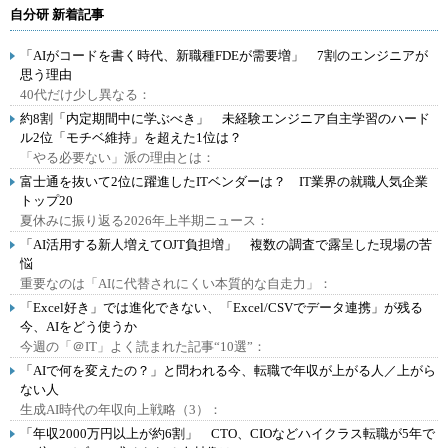
自分研 新着記事
「AIがコードを書く時代、新職種FDEが需要増」 7割のエンジニアが
思う理由
40代だけ少し異なる：
約8割「内定期間中に学ぶべき」 未経験エンジニア自主学習のハード
ル2位「モチベ維持」を超えた1位は？
「やる必要ない」派の理由とは：
富士通を抜いて2位に躍進したITベンダーは？ IT業界の就職人気企業
トップ20
夏休みに振り返る2026年上半期ニュース：
「AI活用する新人増えてOJT負担増」 複数の調査で露呈した現場の苦
悩
重要なのは「AIに代替されにくい本質的な自走力」：
「Excel好き」では進化できない、「Excel/CSVでデータ連携」が残る
今、AIをどう使うか
今週の「＠IT」よく読まれた記事“10選”：
「AIで何を変えたの？」と問われる今、転職で年収が上がる人／上がら
ない人
生成AI時代の年収向上戦略（3）：
「年収2000万円以上が約6割」 CTO、CIOなどハイクラス転職が5年で