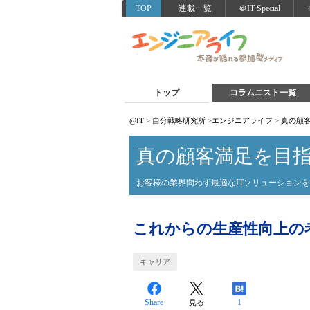
TOP
連載一覧
＠IT Special
トップ
コラムニスト一覧
@IT
>
自分戦略研究所
>
エンジニアライフ
>
真の顧
真の顧客満足を目
お客様の業界問わず最適なITソリューション
これからの生産性向上の
キャリア
Share
1
見る