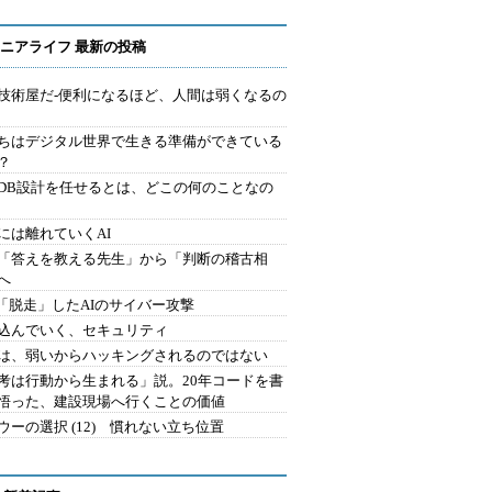
ニアライフ 最新の投稿
技術屋だ-便利になるほど、人間は弱くなるの
ちはデジタル世界で生きる準備ができている
？
にDB設計を任せるとは、どこの何のことなの
には離れていくAI
を「答えを教える先生」から「判断の稽古相
へ
2.「脱走」したAIのサイバー攻撃
込んでいく、セキュリティ
は、弱いからハッキングされるのではない
考は行動から生まれる」説。20年コードを書
悟った、建設現場へ行くことの価値
ウーの選択 (12) 慣れない立ち位置