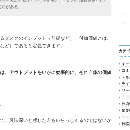
値を生み出せるかという測定法と、一定の付加価値をどれだ
12
定法がある。
19
26
るタスクのインプット（前提など）、付加価値とは、
など）であると定義できます。
カテゴ
キャリ
コミ
は、アウトプットをいかに効率的に、それ自体の価値
スキル
ライ
ワー
人間
技術動
方
業界動
職場
について、興味深いと感じた方もいらっしゃるのではないか
転職活