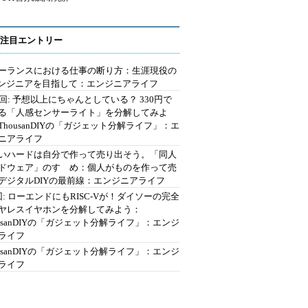
注目エントリー
ーランスにおける仕事の断り方：生涯現役の
エンジニアを目指して：エンジニアライフ
2回: 予想以上にちゃんとしている？ 330円で
る「人感センサーライト」を分解してみよ
ThousanDIYの「ガジェット分解ライフ」：エ
ニアライフ
いハードは自分で作って売り出そう。「同人
ドウェア」のすゝめ：個人がものを作って売
デジタルDIYの最前線：エンジニアライフ
回: ローエンドにもRISC-Vが！ダイソーの完全
ヤレスイヤホンを分解してみよう：
ousanDIYの「ガジェット分解ライフ」：エンジ
ライフ
ousanDIYの「ガジェット分解ライフ」：エンジ
ライフ