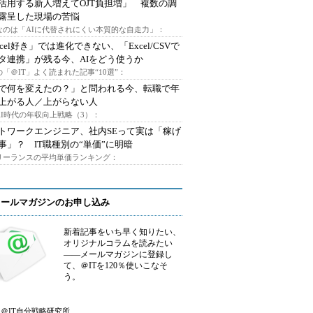
I活用する新人増えてOJT負担増」 複数の調
露呈した現場の苦悩
なのは「AIに代替されにくい本質的な自走力」：
xcel好き」では進化できない、「Excel/CSVで
タ連携」が残る今、AIをどう使うか
「＠IT」よく読まれた記事“10選”：
Iで何を変えたの？」と問われる今、転職で年
上がる人／上がらない人
AI時代の年収向上戦略（3）：
トワークエンジニア、社内SEって実は「稼げ
事」？ IT職種別の“単価”に明暗
フリーランスの平均単価ランキング：
メールマガジンのお申し込み
新着記事をいち早く知りたい、
オリジナルコラムを読みたい
――メールマガジンに登録し
て、＠ITを120％使いこなそ
う。
＠IT自分戦略研究所