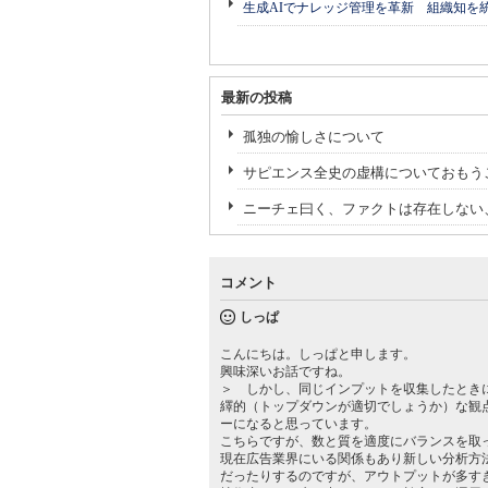
生成AIでナレッジ管理を革新 組織知を
最新の投稿
孤独の愉しさについて
サピエンス全史の虚構についておもう
ニーチェ曰く、ファクトは存在しない
コメント
しっぱ
こんにちは。しっぱと申します。
興味深いお話ですね。
＞ しかし、同じインプットを収集したとき
繹的（トップダウンが適切でしょうか）な観
ーになると思っています。
こちらですが、数と質を適度にバランスを取
現在広告業界にいる関係もあり新しい分析方
だったりするのですが、アウトプットが多す