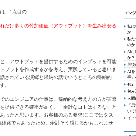
は、1点目の
エンジ
れだけ多くの付加価値（アウトプット）を生み出せる
私は
か
私た
のか
AI
か？
と、アウトプットを提供するためのインプットを可能
最後
トプットを作成するかを考え、実践していると思いま
AI
話されている演繹と帰納の話でいうところの帰納的
手」
48
す。
包み
人間
でのエンジニアの仕事は、帰納的な考え方の方が実際
「思
を提供できる確率が高く、「余計なコトはするな」と
いて
あったと思います。お客様のある要求(ここではタス
イノ
短経路でもあったため、余計そう感じるかもしれませ