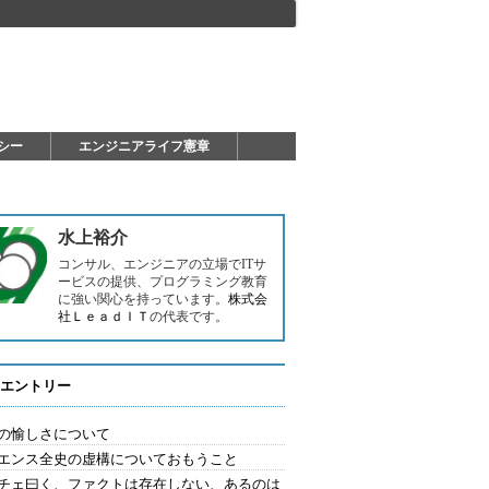
シー
エンジニアライフ憲章
水上裕介
コンサル、エンジニアの立場でITサ
ービスの提供、プログラミング教育
に強い関心を持っています。
株式会
社ＬｅａｄＩＴ
の代表です。
エントリー
の愉しさについて
エンス全史の虚構についておもうこと
チェ曰く、ファクトは存在しない、あるのは