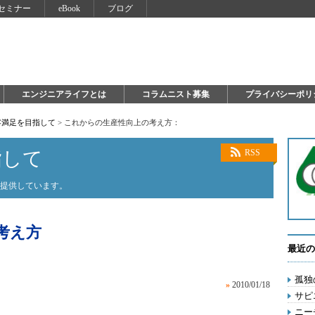
セミナー
eBook
ブログ
エンジニアライフとは
コラムニスト募集
プライバシーポリ
客満足を目指して
>
これからの生産性向上の考え方：
指して
RSS
を提供しています。
考え方
最近の
孤独
»
2010/01/18
サピ
ニー