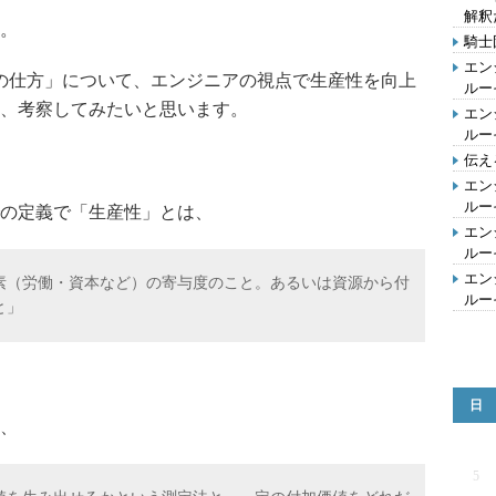
解釈
。
騎士
エン
の仕方」について、エンジニアの視点で生産性を向上
ルー
、考察してみたいと思います。
エン
ルー
伝え
エン
ルー
aでの定義で「生産性」とは、
エン
ルー
エン
素（労働・資本など）の寄与度のこと。あるいは資源から付
ルー
と」
日
、
5