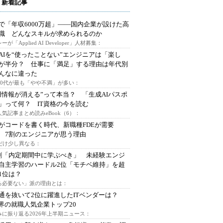
 新着記事
で「年収6000万超」――国内企業が設けた高
I職 どんなスキルが求められるのか
ーが「Applied AI Developer」人材募集：
AIを“使ったことない”エンジニアは「楽し
が半分？ 仕事に「満足」する理由は年代別
んなに違った
～30代が最も「やや不満」が多い：
用情報が消える”って本当？ 「生成AIパスポ
」って何？ IT資格の今を読む
人気記事まとめ読みeBook（6）：
Iがコードを書く時代、新職種FDEが需要
 7割のエンジニアが思う理由
代だけ少し異なる：
割「内定期間中に学ぶべき」 未経験エンジ
自主学習のハードル2位「モチベ維持」を超
1位は？
る必要ない」派の理由とは：
通を抜いて2位に躍進したITベンダーは？
業界の就職人気企業トップ20
みに振り返る2026年上半期ニュース：