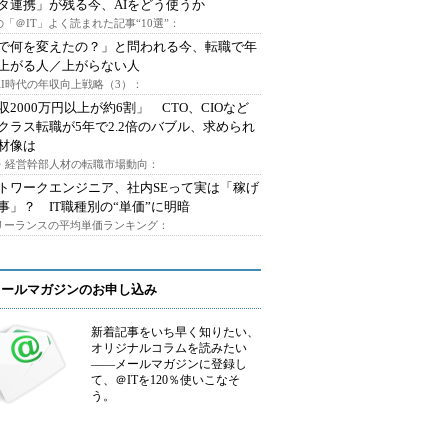
タ連携」が残る今、AIをどう使うか
「＠IT」よく読まれた記事“10選”：
Iで何を変えたの？」と問われる今、転職で年
上がる人／上がらない人
AI時代の年収向上戦略（3）：
収2000万円以上が約6割」 CTO、CIOなど
クラス転職が5年で2.2倍のバブル、求められ
材像は
O・経営幹部人材の転職市場動向：
トワークエンジニア、社内SEって実は「稼げ
事」？ IT職種別の“単価”に明暗
フリーランスの平均単価ランキング：
メールマガジンのお申し込み
新着記事をいち早く知りたい、
オリジナルコラムを読みたい
――メールマガジンに登録し
て、＠ITを120％使いこなそ
う。