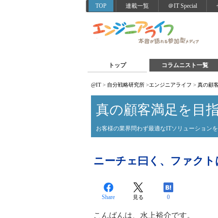
TOP
連載一覧
＠IT Special
トップ
コラムニスト一覧
@IT
>
自分戦略研究所
>
エンジニアライフ
>
真の顧
真の顧客満足を目
お客様の業界問わず最適なITソリューション
ニーチェ曰く、ファクト
Share
0
見る
こんばんは、水上裕介です。