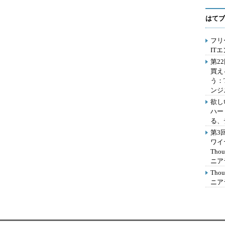
はてブ
フリ
IT
第2
買え
う：
ンジ
欲し
ハー
る、
第3
ワイ
Th
ニア
Th
ニア