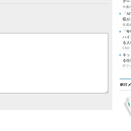
デー
今週の
「A
収が
生成
「年
ハイ
る人
CX
ネッ
る仕
IT
＠IT