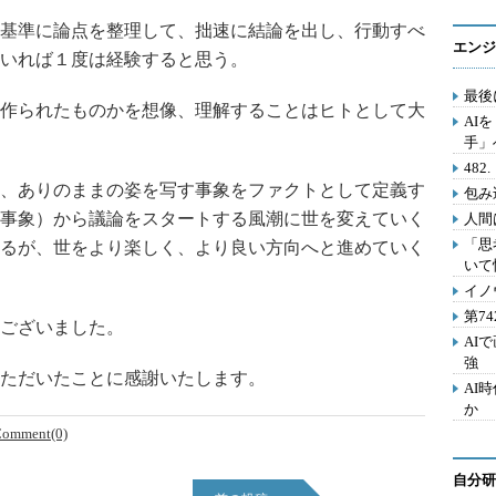
基準に論点を整理して、拙速に結論を出し、行動すべ
エンジ
いれば１度は経験すると思う。
最後
作られたものかを想像、理解することはヒトとして大
AI
手」
48
、ありのままの姿を写す事象をファクトとして定義す
包み
事象）から議論をスタートする風潮に世を変えていく
人間
「思
るが、世をより楽しく、より良い方向へと進めていく
いて
イノ
第7
ございました。
AI
強
ただいたことに感謝いたします。
AI
か
omment(0)
自分研