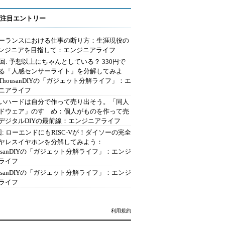
注目エントリー
ーランスにおける仕事の断り方：生涯現役の
エンジニアを目指して：エンジニアライフ
2回: 予想以上にちゃんとしている？ 330円で
る「人感センサーライト」を分解してみよ
ThousanDIYの「ガジェット分解ライフ」：エ
ニアライフ
いハードは自分で作って売り出そう。「同人
ドウェア」のすゝめ：個人がものを作って売
デジタルDIYの最前線：エンジニアライフ
回: ローエンドにもRISC-Vが！ダイソーの完全
ヤレスイヤホンを分解してみよう：
ousanDIYの「ガジェット分解ライフ」：エンジ
ライフ
ousanDIYの「ガジェット分解ライフ」：エンジ
ライフ
利用規約