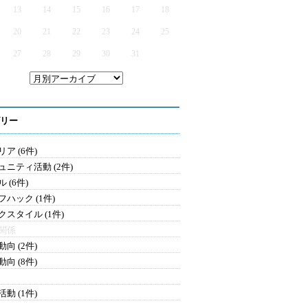
13
14
15
16
17
18
20
21
22
23
24
25
27
28
29
30
31
リー
ア (6件)
ュニティ活動 (2件)
 (6件)
フハック (1件)
クスタイル (1件)
関係
向 (2件)
向 (8件)
動 (1件)