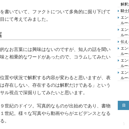
解釈
騎士
を書いていて、ファクトについて多角的に掘り下げて
エン
目にて考えてみました。
ルー
エン
葉
ルー
伝え
エン
的なお言葉には興味はないのですが、知人の話を聞い
ルー
味と相乗的なワードがあったので、コラムしてみたい
エン
ルー
エン
位置や状況で解釈する内容が変わると思いますが、表
ルー
は存在しない、存在するのは解釈だけである」という
サル視点で深掘りしてみたいと思います。
９世紀のドイツ。写真的なものが出始めであり、書物
日
１世紀。様々な写真やら動画やらがエビデンスとなる
る。
5