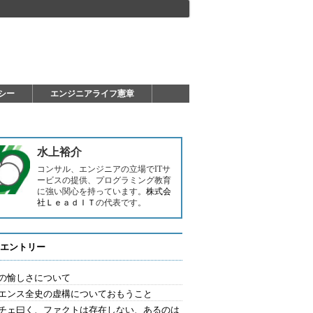
シー
エンジニアライフ憲章
水上裕介
コンサル、エンジニアの立場でITサ
ービスの提供、プログラミング教育
に強い関心を持っています。
株式会
社ＬｅａｄＩＴ
の代表です。
エントリー
の愉しさについて
エンス全史の虚構についておもうこと
チェ曰く、ファクトは存在しない、あるのは