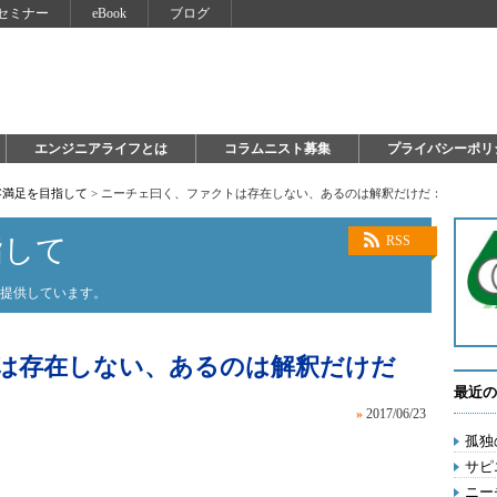
セミナー
eBook
ブログ
エンジニアライフとは
コラムニスト募集
プライバシーポリ
客満足を目指して
>
ニーチェ曰く、ファクトは存在しない、あるのは解釈だけだ：
指して
RSS
を提供しています。
は存在しない、あるのは解釈だけだ
最近の
»
2017/06/23
孤独
サピ
ニー