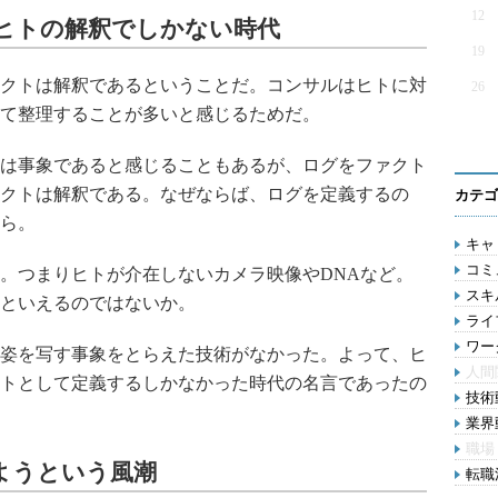
12
はヒトの解釈でしかない時代
19
クトは解釈であるということだ。コンサルはヒトに対
26
て整理することが多いと感じるためだ。
は事象であると感じることもあるが、ログをファクト
クトは解釈である。なぜならば、ログを定義するの
カテゴ
ら。
キャリ
コミ
。つまりヒトが介在しないカメラ映像やDNAなど。
スキル
といえるのではないか。
ライ
ワー
姿を写す事象をとらえた技術がなかった。よって、ヒ
人間
トとして定義するしかなかった時代の名言であったの
技術動
業界動
職場
しようという風潮
転職活