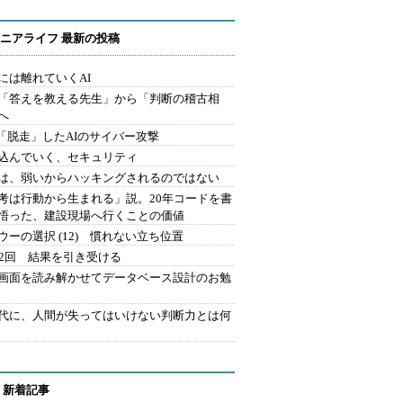
ニアライフ 最新の投稿
には離れていくAI
を「答えを教える先生」から「判断の稽古相
へ
2.「脱走」したAIのサイバー攻撃
込んでいく、セキュリティ
は、弱いからハッキングされるのではない
考は行動から生まれる」説。20年コードを書
悟った、建設現場へ行くことの価値
ウーの選択 (12) 慣れない立ち位置
42回 結果を引き受ける
で画面を読み解かせてデータベース設計のお勉
時代に、人間が失ってはいけない判断力とは何
 新着記事