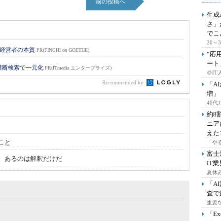
前の投稿へ
生成
さ」
でこ
20
い経営者の本質
PR(FINCHI on GOETHE)
“応
ート
横断検索で一元化
PR(ITmedia エンタープライズ)
＠IT
Recommended by
「A
増」
40
約8
ニア
えた
こと
「や
富士
、あるのは解釈だけだ
IT
夏休
「A
査で
重要
「E