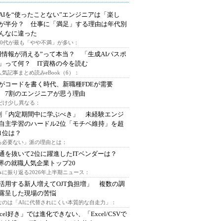
AIを“使ったことない”エンジニアは「楽し
が半分？ 仕事に「満足」する理由は年代別
んなに違った
～30代が最も「やや不満」が多い：
用情報が消える”って本当？ 「生成AIパスポ
」って何？ IT資格の今を読む
人気記事まとめ読みeBook（6）：
Iがコードを書く時代、新職種FDEが需要
 7割のエンジニアが思う理由
代だけ少し異なる：
割「内定期間中に学ぶべき」 未経験エンジ
自主学習のハードル2位「モチベ維持」を超
1位は？
る必要ない」派の理由とは：
通を抜いて2位に躍進したITベンダーは？
業界の就職人気企業トップ20
みに振り返る2026年上半期ニュース：
I活用する新人増えてOJT負担増」 複数の調
露呈した現場の苦悩
なのは「AIに代替されにくい本質的な自走力」：
xcel好き」では進化できない、「Excel/CSVで