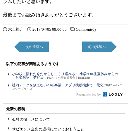
ラムしたいと思います。
最後までお読み頂きありがとうございます。
水上裕介
2017/04/05 08:00:00
Comment(0)
次の投稿へ
前の投稿へ
以下の記事が関連あるようです
小学校に慣れた今だからじっくり選べる！ 小学１年生夏休みからの
「音楽教室」デビュ...
PR(ヤマハ音楽振興会｜HugKum)
社内データを扱えないAIを卒業 アプリ横断検索で一元化
PR(ITmedia エ
ンタープライズ)
Recommended by
最新の投稿
孤独の愉しさについて
サピエンス全史の虚構についておもうこと