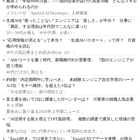
最高で「年収6000万超」――国内企業が設けた高度AI職 どんなスキル
が求められるのか
メドレーが「Applied AI Developer」人材募集：
生成AIを“使ったことない”エンジニアは「楽しさ」が半分？ 仕事に
「満足」する理由は年代別でこんなに違った
20～30代が最も「やや不満」が多い：
“応用情報が消える”って本当？ 「生成AIパスポート」って何？ IT資
格の今を読む
＠IT人気記事まとめ読みeBook（6）：
「AIがコードを書く時代、新職種FDEが需要増」 7割のエンジニアが
思う理由
40代だけ少し異なる：
約8割「内定期間中に学ぶべき」 未経験エンジニア自主学習のハード
ル2位「モチベ維持」を超えた1位は？
「やる必要ない」派の理由とは：
富士通を抜いて2位に躍進したITベンダーは？ IT業界の就職人気企業
トップ20
夏休みに振り返る2026年上半期ニュース：
「AI活用する新人増えてOJT負担増」 複数の調査で露呈した現場の苦
悩
重要なのは「AIに代替されにくい本質的な自走力」：
「Excel好き」では進化できない、「Excel/CSVでデータ連携」が残る