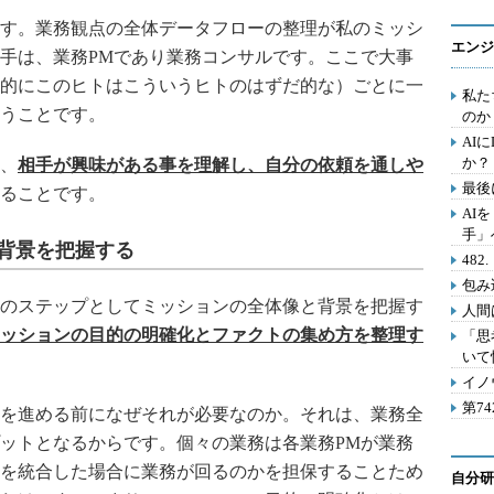
す。業務観点の全体データフローの整理が私のミッシ
エンジ
手は、業務PMであり業務コンサルです。ここで大事
的にこのヒトはこういうヒトのはずだ的な）ごとに一
私た
うことです。
のか
AI
か？
、
相手が興味がある事を理解し、自分の依頼を通しや
最後
ることです。
AI
手」
背景を把握する
48
包み
のステップとしてミッションの全体像と背景を把握す
人間
ッションの目的の明確化とファクトの集め方を整理す
「思
いて
イノ
第7
を進める前になぜそれが必要なのか。それは、業務全
ットとなるからです。個々の業務は各業務PMが業務
を統合した場合に業務が回るのかを担保することため
自分研