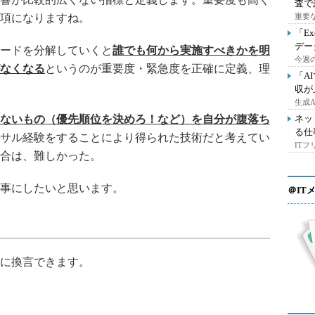
査で
項になりますね。
重要
「E
デー
ードを分解していくと
誰でも何から実施すべきかを明
今週の
なくなる
というのが重要度・緊急度を正確に定義、理
「A
収が
生成
ないもの（優先順位を決めろ！など）を自分が腹落ち
ネッ
る仕
サル経験をすることにより得られた技術だと考えてい
IT
合は、難しかった。
事にしたいと思います。
＠IT
に換言できます。