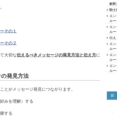
解釈
。
騎士
エン
ルー
エン
ーその１
ルー
伝え
ーその２
エン
ルー
て大切な
伝えるべきメッセージの発見方法と伝え方
に
エン
ルー
エン
ルー
ジの発見方法
ことがメッセージ発見につながります。
日
好みを理解）する
5
握する