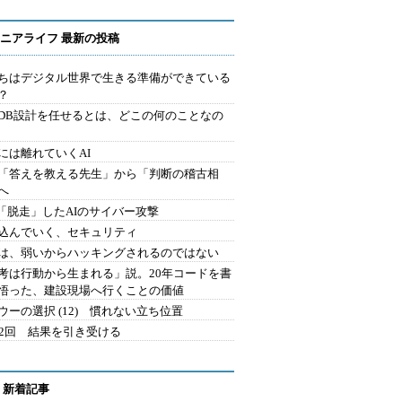
ニアライフ 最新の投稿
ちはデジタル世界で生きる準備ができている
？
にDB設計を任せるとは、どこの何のことなの
には離れていくAI
を「答えを教える先生」から「判断の稽古相
へ
2.「脱走」したAIのサイバー攻撃
込んでいく、セキュリティ
は、弱いからハッキングされるのではない
考は行動から生まれる」説。20年コードを書
悟った、建設現場へ行くことの価値
ウーの選択 (12) 慣れない立ち位置
42回 結果を引き受ける
 新着記事