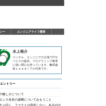
シー
エンジニアライフ憲章
水上裕介
コンサル、エンジニアの立場でITサ
ービスの提供、プログラミング教育
に強い関心を持っています。
株式会
社ＬｅａｄＩＴ
の代表です。
エントリー
の愉しさについて
エンス全史の虚構についておもうこと
チェ曰く、ファクトは存在しない、あるのは