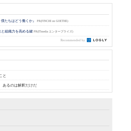
 僕たちはどう働くか』
PR(FINCHI on GOETHE)
性と組織力を高める鍵
PR(ITmedia エンタープライズ)
Recommended by
こと
、あるのは解釈だけだ