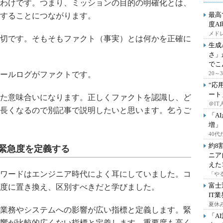
わけです。つまり、ミッションの目的の明確化とは、
最高
することにつながります。
度A
メドレ
切です。そもそもファクト（事実）とは何かを正確に
生成
さ」
でこ
ールログがファクトです。
20
“応
ート
た意味合いになります。正しくファクトを認識し、ど
＠IT
長くなるので別記事で説明したいと思います。乞うご
「A
増」
40
約8
緊急度を定義する
ニア
えた
ワードはエンジニア時代によく耳にしていました。コ
「や
富士
度に置き換え、区別すべきだと学びました。
IT
夏休
業務やシステムへの影響が広い指標と定義します。緊
「A
響が比較的広くない指標と定義します。重要度も高く