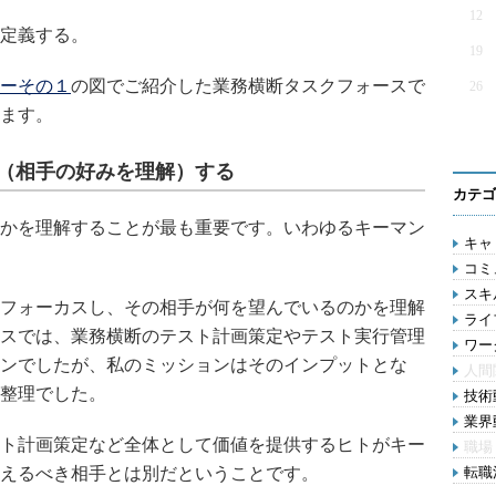
12
定義する。
19
ーその１
の図でご紹介した業務横断タスクフォースで
26
ます。
（相手の好みを理解）する
カテゴ
かを理解することが最も重要です。いわゆるキーマン
キャリ
コミ
スキル
フォーカスし、その相手が何を望んでいるのかを理解
ライ
スでは、業務横断のテスト計画策定やテスト実行管理
ワー
ンでしたが、私のミッションはそのインプットとな
人間
整理でした。
技術動
業界動
ト計画策定など全体として価値を提供するヒトがキー
職場
えるべき相手とは別だということです。
転職活