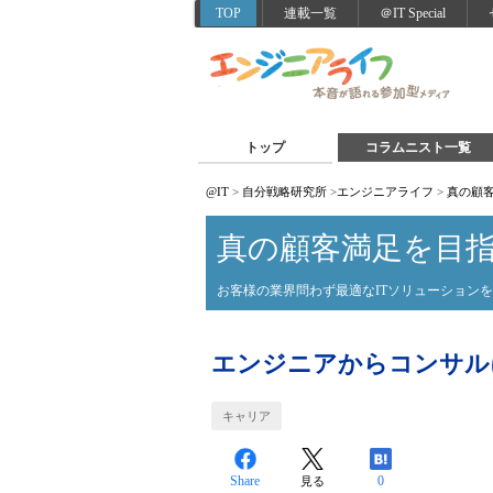
TOP
連載一覧
＠IT Special
トップ
コラムニスト一覧
@IT
>
自分戦略研究所
>
エンジニアライフ
>
真の顧
真の顧客満足を目
お客様の業界問わず最適なITソリューション
エンジニアからコンサル
キャリア
Share
0
見る