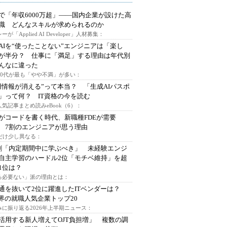
で「年収6000万超」――国内企業が設けた高
I職 どんなスキルが求められるのか
ーが「Applied AI Developer」人材募集：
AIを“使ったことない”エンジニアは「楽し
が半分？ 仕事に「満足」する理由は年代別
んなに違った
～30代が最も「やや不満」が多い：
用情報が消える”って本当？ 「生成AIパスポ
」って何？ IT資格の今を読む
人気記事まとめ読みeBook（6）：
Iがコードを書く時代、新職種FDEが需要
 7割のエンジニアが思う理由
代だけ少し異なる：
割「内定期間中に学ぶべき」 未経験エンジ
自主学習のハードル2位「モチベ維持」を超
1位は？
る必要ない」派の理由とは：
通を抜いて2位に躍進したITベンダーは？
業界の就職人気企業トップ20
みに振り返る2026年上半期ニュース：
I活用する新人増えてOJT負担増」 複数の調