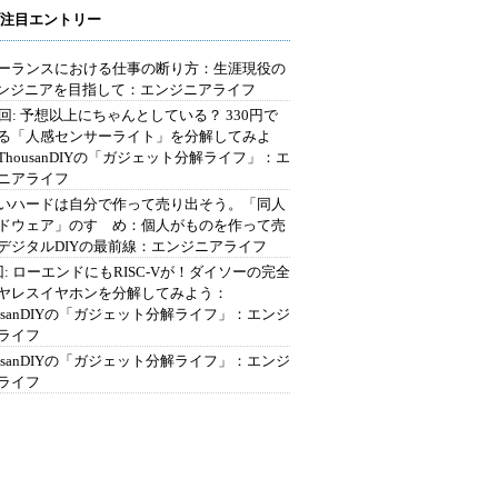
注目エントリー
ーランスにおける仕事の断り方：生涯現役の
エンジニアを目指して：エンジニアライフ
2回: 予想以上にちゃんとしている？ 330円で
る「人感センサーライト」を分解してみよ
ThousanDIYの「ガジェット分解ライフ」：エ
ニアライフ
いハードは自分で作って売り出そう。「同人
ドウェア」のすゝめ：個人がものを作って売
デジタルDIYの最前線：エンジニアライフ
回: ローエンドにもRISC-Vが！ダイソーの完全
ヤレスイヤホンを分解してみよう：
ousanDIYの「ガジェット分解ライフ」：エンジ
ライフ
ousanDIYの「ガジェット分解ライフ」：エンジ
ライフ