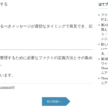
する
はてブ
フリ
IT
第2
るべきメッセージが適切なタイミングで発見でき、伝
買え
う：
ンジ
欲し
ハー
る、
整理するために必要なファクトの定義方法とその集め
第3
ワイ
。
Th
ニア
います。
Th
ニア
omment(0)
前の投稿へ