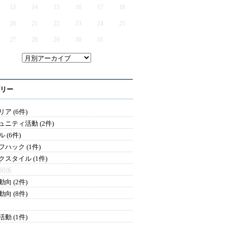
13
14
15
16
17
18
20
21
22
23
24
25
27
28
29
30
31
リー
ア (6件)
ュニティ活動 (2件)
 (6件)
フハック (1件)
クスタイル (1件)
関係
向 (2件)
向 (8件)
動 (1件)