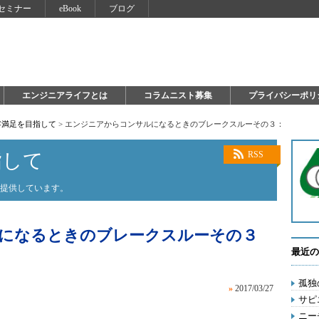
セミナー
eBook
ブログ
エンジニアライフとは
コラムニスト募集
プライバシーポリ
客満足を目指して
>
エンジニアからコンサルになるときのブレークスルーその３：
指して
RSS
を提供しています。
になるときのブレークスルーその３
最近の
孤独
»
2017/03/27
サピ
ニー