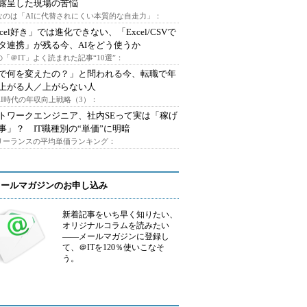
露呈した現場の苦悩
なのは「AIに代替されにくい本質的な自走力」：
xcel好き」では進化できない、「Excel/CSVで
タ連携」が残る今、AIをどう使うか
「＠IT」よく読まれた記事“10選”：
Iで何を変えたの？」と問われる今、転職で年
上がる人／上がらない人
AI時代の年収向上戦略（3）：
トワークエンジニア、社内SEって実は「稼げ
事」？ IT職種別の“単価”に明暗
フリーランスの平均単価ランキング：
メールマガジンのお申し込み
新着記事をいち早く知りたい、
オリジナルコラムを読みたい
――メールマガジンに登録し
て、＠ITを120％使いこなそ
う。