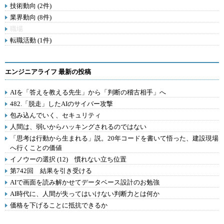
技術動向 (2件)
業界動向 (8件)
職場
転職活動 (1件)
エンジニアライフ 最新の投稿
AIを「答えを教える先生」から「判断の稽古相手」へ
482.「脱走」したAIのサイバー攻撃
包み込んでいく、セキュリティ
人間は、弱いからハッキングされるのではない
「思考は行動から生まれる」説。20年コードを書いて悟った、建設現場
へ行くことの価値
イノウーの選択 (12) 慣れない立ち位置
第742回 結果を引き受ける
AIで画面を読み解かせてデータベース設計のお勉強
AI時代に、人間が失ってはいけない判断力とは何か
価格を下げることに抵抗できるか