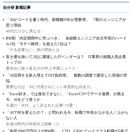
自分研 新着記事
「AIがコードを書く時代、新職種FDEが需要増」 7割のエンジニアが
思う理由
40代だけ少し異なる：
約8割「内定期間中に学ぶべき」 未経験エンジニア自主学習のハード
ル2位「モチベ維持」を超えた1位は？
「やる必要ない」派の理由とは：
富士通を抜いて2位に躍進したITベンダーは？ IT業界の就職人気企業
トップ20
夏休みに振り返る2026年上半期ニュース：
「AI活用する新人増えてOJT負担増」 複数の調査で露呈した現場の苦
悩
重要なのは「AIに代替されにくい本質的な自走力」：
「Excel好き」では進化できない、「Excel/CSVでデータ連携」が残る
今、AIをどう使うか
今週の「＠IT」よく読まれた記事“10選”：
「AIで何を変えたの？」と問われる今、転職で年収が上がる人／上がら
ない人
生成AI時代の年収向上戦略（3）：
「年収2000万円以上が約6割」 CTO、CIOなどハイクラス転職が5年で