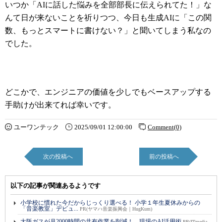
いつか「AIに話した悩みを全部部長に伝えられてた！」な
んて日が来ないことを祈りつつ、今日も生成AIに「この関
数、もっとスマートに書けない？」と聞いてしまう私なの
でした。
どこかで、エンジニアの価値を少しでもベースアップする
手助けが出来てれば幸いです。
ユーワンテック
2025/09/01 12:00:00
Comment(0)
次の投稿へ
前の投稿へ
以下の記事が関連あるようです
小学校に慣れた今だからじっくり選べる！ 小学１年生夏休みからの
「音楽教室」デビュ...
PR(ヤマハ音楽振興会｜HugKum)
大阪ガスが月2000時間の共有作業を削減！ 現場のAI活用術
PR(ITmedia