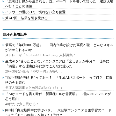
「思考は行動から生まれる」説。20年コードを書いて悟った、建設現場
へ行くことの価値
イノウーの選択 (12) 慣れない立ち位置
第742回 結果を引き受ける
自分研 新着記事
最高で「年収6000万超」――国内企業が設けた高度AI職 どんなスキル
が求められるのか
メドレーが「Applied AI Developer」人材募集：
生成AIを“使ったことない”エンジニアは「楽しさ」が半分？ 仕事に
「満足」する理由は年代別でこんなに違った
20～30代が最も「やや不満」が多い：
“応用情報が消える”って本当？ 「生成AIパスポート」って何？ IT資
格の今を読む
＠IT人気記事まとめ読みeBook（6）：
「AIがコードを書く時代、新職種FDEが需要増」 7割のエンジニアが
思う理由
40代だけ少し異なる：
約8割「内定期間中に学ぶべき」 未経験エンジニア自主学習のハード
ル2位「モチベ維持」を超えた1位は？