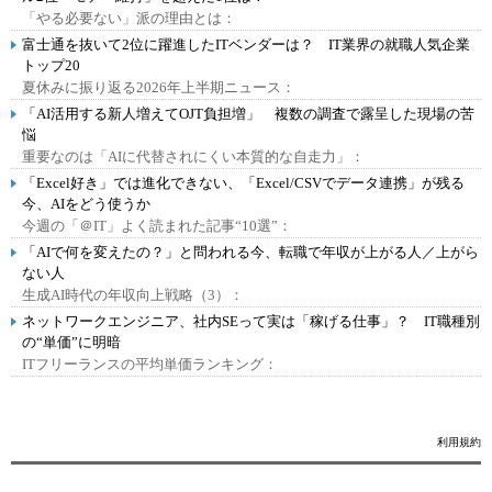
「やる必要ない」派の理由とは：
富士通を抜いて2位に躍進したITベンダーは？ IT業界の就職人気企業
トップ20
夏休みに振り返る2026年上半期ニュース：
「AI活用する新人増えてOJT負担増」 複数の調査で露呈した現場の苦
悩
重要なのは「AIに代替されにくい本質的な自走力」：
「Excel好き」では進化できない、「Excel/CSVでデータ連携」が残る
今、AIをどう使うか
今週の「＠IT」よく読まれた記事“10選”：
「AIで何を変えたの？」と問われる今、転職で年収が上がる人／上がら
ない人
生成AI時代の年収向上戦略（3）：
ネットワークエンジニア、社内SEって実は「稼げる仕事」？ IT職種別
の“単価”に明暗
ITフリーランスの平均単価ランキング：
利用規約