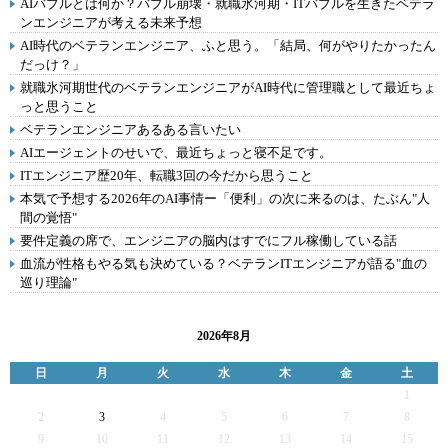
AIバブルとは何か？バブル崩壊・就職氷河期・ITバブルを生きたベテラ
ンエンジニアが考える未来予想
AI時代のベテランエンジニア、ふと思う。「結局、何がやりたかったん
だっけ？」
就職氷河期世代のベテランエンジニアがAI時代に管理職として最近ちょ
っと思うこと
ベテランエンジニアあるある言いたい
AIエージェントのせいで、最近ちょっと寝不足です。
ITエンジニア歴20年、転職3回の今だから思うこと
本気で予想する2026年のAI事情ー「便利」の次に来るのは、たぶん"人
間の覚悟"
要件定義の席で、エンジニアの脳内はすでにフル稼働している話
血流が性格もやる気も決めている？ベテランITエンジニアが語る"血の
巡り理論"
2026年8月
日
月
火
水
木
金
土
1
2
3
4
5
6
7
8
9
10
11
12
13
14
15